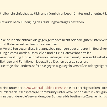
Betreiber ein einfaches, zeitlich und räumlich unbeschränktes und unentgelt
eibt auch nach Kündigung des Nutzungsvertrages bestehen.
 er keine Inhalte enthält, die gegen geltendes Recht oder die guten Sitten v
s und Bilder zu setzen bzw. zu verwenden.
Bei Verstößen gegen diese Nutzungsbedingungen oder anderer im Board verö
ng dieses Boards ausschließen und dir ein Hausverbot erteilen.
erantwortung für die Inhalte von Beiträgen übernimmt, die er nicht selbst 
Beiträge und Funktionen jederzeit zu löschen oder zu sperren.
 Beiträge abzuändern, sofern sie gegen o. g. Regeln verstoßen oder geeigne
 eine unter der „
GNU General Public License v2
“ (GPL) bereitgestellten F
durch die deutschsprachige Community unter www.phpbb.de zur Verfügung ge
en insbesondere die Verwendung der Software für bestimmte Zwecke nicht u