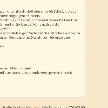
flichten (Kardinalpflichten) nur für Schäden, die auf
esondere entgangenen Gewinn.
 Verletzung von Leben, Körper und Gesundheit und der
äden und im übrigen der Höhe nach auf die
 Gewinn.
grob fahrlässigem Verhalten des Betreibers auf die bei
sschäden begrenzt. Dies gilt auch für mittelbare
ers.
 per E-Mail mitgeteilt.
 und dem Nutzer bestehende Vertragsverhältnis mit
Alle Cookies löschen
Alle Zeiten sind
UTC+02:00