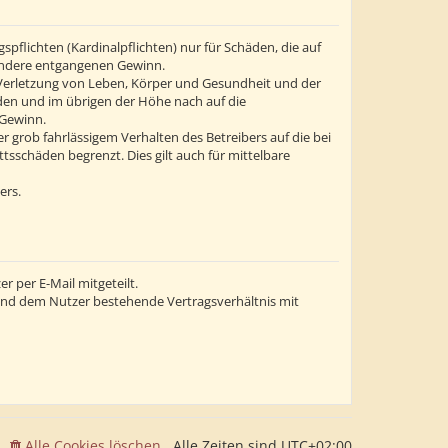
flichten (Kardinalpflichten) nur für Schäden, die auf
esondere entgangenen Gewinn.
 Verletzung von Leben, Körper und Gesundheit und der
äden und im übrigen der Höhe nach auf die
 Gewinn.
grob fahrlässigem Verhalten des Betreibers auf die bei
sschäden begrenzt. Dies gilt auch für mittelbare
ers.
 per E-Mail mitgeteilt.
 und dem Nutzer bestehende Vertragsverhältnis mit
Alle Cookies löschen
Alle Zeiten sind
UTC+02:00