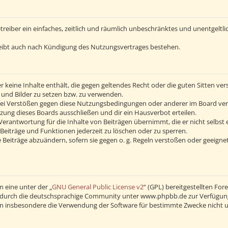
Betreiber ein einfaches, zeitlich und räumlich unbeschränktes und unentgelt
eibt auch nach Kündigung des Nutzungsvertrages bestehen.
 er keine Inhalte enthält, die gegen geltendes Recht oder die guten Sitten v
s und Bilder zu setzen bzw. zu verwenden.
Bei Verstößen gegen diese Nutzungsbedingungen oder anderer im Board verö
ng dieses Boards ausschließen und dir ein Hausverbot erteilen.
erantwortung für die Inhalte von Beiträgen übernimmt, die er nicht selbst 
Beiträge und Funktionen jederzeit zu löschen oder zu sperren.
 Beiträge abzuändern, sofern sie gegen o. g. Regeln verstoßen oder geeigne
 eine unter der „
GNU General Public License v2
“ (GPL) bereitgestellten F
durch die deutschsprachige Community unter www.phpbb.de zur Verfügung ge
en insbesondere die Verwendung der Software für bestimmte Zwecke nicht u