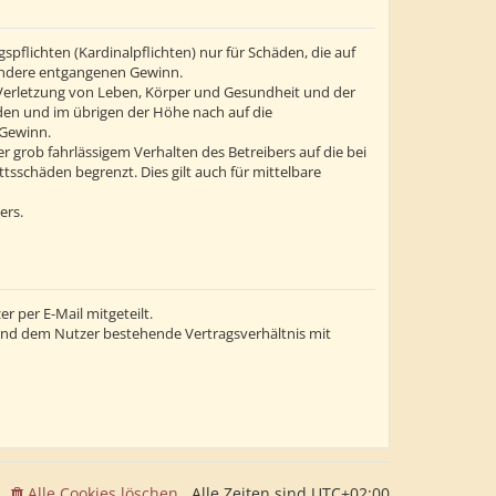
flichten (Kardinalpflichten) nur für Schäden, die auf
esondere entgangenen Gewinn.
 Verletzung von Leben, Körper und Gesundheit und der
äden und im übrigen der Höhe nach auf die
 Gewinn.
grob fahrlässigem Verhalten des Betreibers auf die bei
sschäden begrenzt. Dies gilt auch für mittelbare
ers.
 per E-Mail mitgeteilt.
 und dem Nutzer bestehende Vertragsverhältnis mit
Alle Cookies löschen
Alle Zeiten sind
UTC+02:00