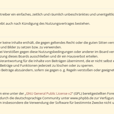
Betreiber ein einfaches, zeitlich und räumlich unbeschränktes und unentgelt
eibt auch nach Kündigung des Nutzungsvertrages bestehen.
 er keine Inhalte enthält, die gegen geltendes Recht oder die guten Sitten v
s und Bilder zu setzen bzw. zu verwenden.
Bei Verstößen gegen diese Nutzungsbedingungen oder anderer im Board verö
ng dieses Boards ausschließen und dir ein Hausverbot erteilen.
erantwortung für die Inhalte von Beiträgen übernimmt, die er nicht selbst 
Beiträge und Funktionen jederzeit zu löschen oder zu sperren.
 Beiträge abzuändern, sofern sie gegen o. g. Regeln verstoßen oder geeigne
 eine unter der „
GNU General Public License v2
“ (GPL) bereitgestellten F
durch die deutschsprachige Community unter www.phpbb.de zur Verfügung ge
en insbesondere die Verwendung der Software für bestimmte Zwecke nicht u