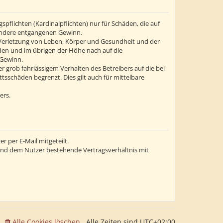
flichten (Kardinalpflichten) nur für Schäden, die auf
esondere entgangenen Gewinn.
 Verletzung von Leben, Körper und Gesundheit und der
äden und im übrigen der Höhe nach auf die
 Gewinn.
grob fahrlässigem Verhalten des Betreibers auf die bei
sschäden begrenzt. Dies gilt auch für mittelbare
ers.
 per E-Mail mitgeteilt.
 und dem Nutzer bestehende Vertragsverhältnis mit
Alle Cookies löschen
Alle Zeiten sind
UTC+02:00