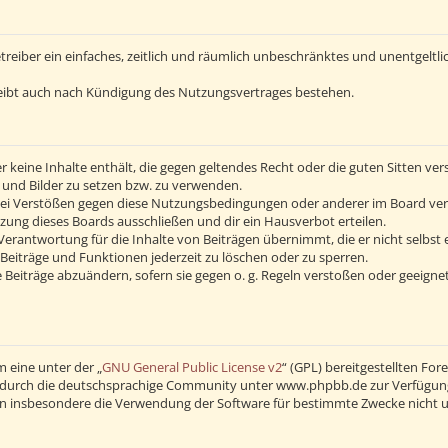
Betreiber ein einfaches, zeitlich und räumlich unbeschränktes und unentgelt
eibt auch nach Kündigung des Nutzungsvertrages bestehen.
 er keine Inhalte enthält, die gegen geltendes Recht oder die guten Sitten v
s und Bilder zu setzen bzw. zu verwenden.
Bei Verstößen gegen diese Nutzungsbedingungen oder anderer im Board verö
ng dieses Boards ausschließen und dir ein Hausverbot erteilen.
erantwortung für die Inhalte von Beiträgen übernimmt, die er nicht selbst 
Beiträge und Funktionen jederzeit zu löschen oder zu sperren.
 Beiträge abzuändern, sofern sie gegen o. g. Regeln verstoßen oder geeigne
 eine unter der „
GNU General Public License v2
“ (GPL) bereitgestellten F
durch die deutschsprachige Community unter www.phpbb.de zur Verfügung ge
en insbesondere die Verwendung der Software für bestimmte Zwecke nicht u