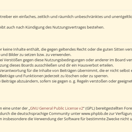
Betreiber ein einfaches, zeitlich und räumlich unbeschränktes und unentgelt
eibt auch nach Kündigung des Nutzungsvertrages bestehen.
 er keine Inhalte enthält, die gegen geltendes Recht oder die guten Sitten v
s und Bilder zu setzen bzw. zu verwenden.
Bei Verstößen gegen diese Nutzungsbedingungen oder anderer im Board verö
ng dieses Boards ausschließen und dir ein Hausverbot erteilen.
erantwortung für die Inhalte von Beiträgen übernimmt, die er nicht selbst 
Beiträge und Funktionen jederzeit zu löschen oder zu sperren.
 Beiträge abzuändern, sofern sie gegen o. g. Regeln verstoßen oder geeigne
 eine unter der „
GNU General Public License v2
“ (GPL) bereitgestellten F
durch die deutschsprachige Community unter www.phpbb.de zur Verfügung ge
en insbesondere die Verwendung der Software für bestimmte Zwecke nicht u