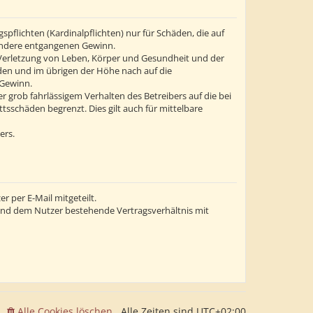
flichten (Kardinalpflichten) nur für Schäden, die auf
esondere entgangenen Gewinn.
 Verletzung von Leben, Körper und Gesundheit und der
äden und im übrigen der Höhe nach auf die
 Gewinn.
grob fahrlässigem Verhalten des Betreibers auf die bei
sschäden begrenzt. Dies gilt auch für mittelbare
ers.
 per E-Mail mitgeteilt.
 und dem Nutzer bestehende Vertragsverhältnis mit
Alle Cookies löschen
Alle Zeiten sind
UTC+02:00