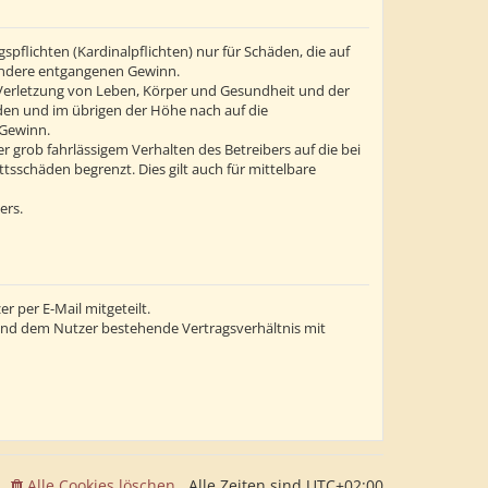
flichten (Kardinalpflichten) nur für Schäden, die auf
esondere entgangenen Gewinn.
 Verletzung von Leben, Körper und Gesundheit und der
äden und im übrigen der Höhe nach auf die
 Gewinn.
grob fahrlässigem Verhalten des Betreibers auf die bei
sschäden begrenzt. Dies gilt auch für mittelbare
ers.
 per E-Mail mitgeteilt.
 und dem Nutzer bestehende Vertragsverhältnis mit
Alle Cookies löschen
Alle Zeiten sind
UTC+02:00