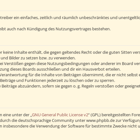
Betreiber ein einfaches, zeitlich und räumlich unbeschränktes und unentgelt
eibt auch nach Kündigung des Nutzungsvertrages bestehen.
 er keine Inhalte enthält, die gegen geltendes Recht oder die guten Sitten v
s und Bilder zu setzen bzw. zu verwenden.
Bei Verstößen gegen diese Nutzungsbedingungen oder anderer im Board verö
ng dieses Boards ausschließen und dir ein Hausverbot erteilen.
erantwortung für die Inhalte von Beiträgen übernimmt, die er nicht selbst 
Beiträge und Funktionen jederzeit zu löschen oder zu sperren.
 Beiträge abzuändern, sofern sie gegen o. g. Regeln verstoßen oder geeigne
 eine unter der „
GNU General Public License v2
“ (GPL) bereitgestellten F
durch die deutschsprachige Community unter www.phpbb.de zur Verfügung ge
en insbesondere die Verwendung der Software für bestimmte Zwecke nicht u