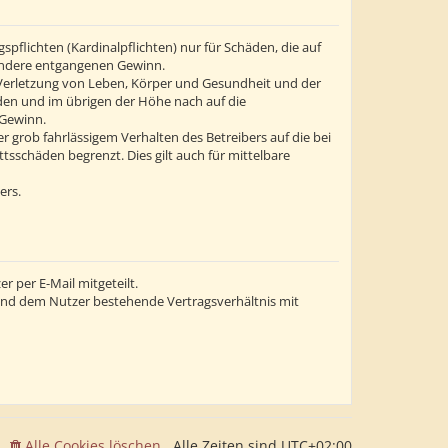
flichten (Kardinalpflichten) nur für Schäden, die auf
esondere entgangenen Gewinn.
 Verletzung von Leben, Körper und Gesundheit und der
äden und im übrigen der Höhe nach auf die
 Gewinn.
grob fahrlässigem Verhalten des Betreibers auf die bei
sschäden begrenzt. Dies gilt auch für mittelbare
ers.
 per E-Mail mitgeteilt.
 und dem Nutzer bestehende Vertragsverhältnis mit
Alle Cookies löschen
Alle Zeiten sind
UTC+02:00