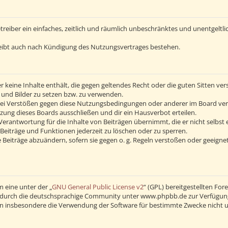
Betreiber ein einfaches, zeitlich und räumlich unbeschränktes und unentgelt
eibt auch nach Kündigung des Nutzungsvertrages bestehen.
 er keine Inhalte enthält, die gegen geltendes Recht oder die guten Sitten v
s und Bilder zu setzen bzw. zu verwenden.
Bei Verstößen gegen diese Nutzungsbedingungen oder anderer im Board verö
ng dieses Boards ausschließen und dir ein Hausverbot erteilen.
erantwortung für die Inhalte von Beiträgen übernimmt, die er nicht selbst 
Beiträge und Funktionen jederzeit zu löschen oder zu sperren.
 Beiträge abzuändern, sofern sie gegen o. g. Regeln verstoßen oder geeigne
 eine unter der „
GNU General Public License v2
“ (GPL) bereitgestellten F
durch die deutschsprachige Community unter www.phpbb.de zur Verfügung ge
en insbesondere die Verwendung der Software für bestimmte Zwecke nicht u