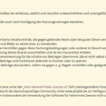
Betreiber ein einfaches, zeitlich und räumlich unbeschränktes und unentgelt
eibt auch nach Kündigung des Nutzungsvertrages bestehen.
 er keine Inhalte enthält, die gegen geltendes Recht oder die guten Sitten v
s und Bilder zu setzen bzw. zu verwenden.
Bei Verstößen gegen diese Nutzungsbedingungen oder anderer im Board verö
ng dieses Boards ausschließen und dir ein Hausverbot erteilen.
erantwortung für die Inhalte von Beiträgen übernimmt, die er nicht selbst 
Beiträge und Funktionen jederzeit zu löschen oder zu sperren.
 Beiträge abzuändern, sofern sie gegen o. g. Regeln verstoßen oder geeigne
 eine unter der „
GNU General Public License v2
“ (GPL) bereitgestellten F
durch die deutschsprachige Community unter www.phpbb.de zur Verfügung ge
en insbesondere die Verwendung der Software für bestimmte Zwecke nicht u