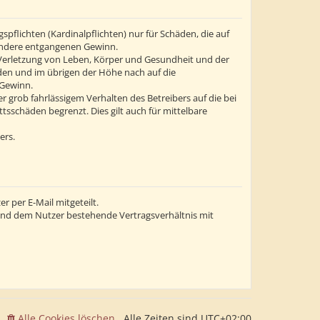
flichten (Kardinalpflichten) nur für Schäden, die auf
esondere entgangenen Gewinn.
 Verletzung von Leben, Körper und Gesundheit und der
äden und im übrigen der Höhe nach auf die
 Gewinn.
grob fahrlässigem Verhalten des Betreibers auf die bei
sschäden begrenzt. Dies gilt auch für mittelbare
ers.
 per E-Mail mitgeteilt.
 und dem Nutzer bestehende Vertragsverhältnis mit
Alle Cookies löschen
Alle Zeiten sind
UTC+02:00