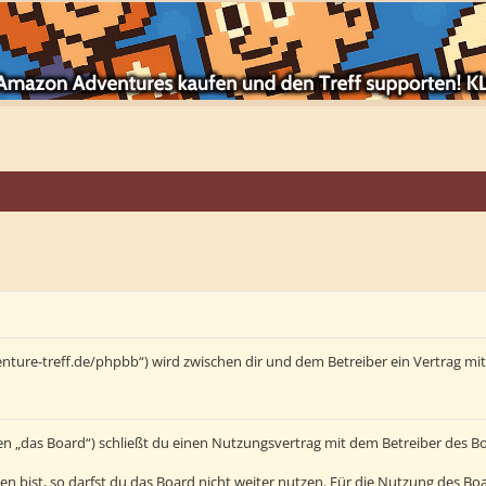
enture-treff.de/phpbb“) wird zwischen dir und dem Betreiber ein Vertrag m
en „das Board“) schließt du einen Nutzungsvertrag mit dem Betreiber des Bo
bist, so darfst du das Board nicht weiter nutzen. Für die Nutzung des Board