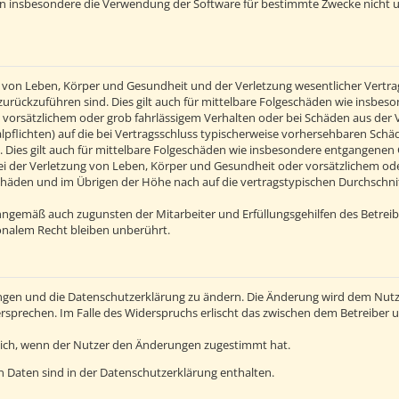
en insbesondere die Verwendung der Software für bestimmte Zwecke nicht u
von Leben, Körper und Gesundheit und der Verletzung wesentlicher Vertragsp
n zurückzuführen sind. Dies gilt auch für mittelbare Folgeschäden wie insb
 vorsätzlichem oder grob fahrlässigem Verhalten oder bei Schäden aus der
alpflichten) auf die bei Vertragsschluss typischerweise vorhersehbaren Sch
 Dies gilt auch für mittelbare Folgeschäden wie insbesondere entgangenen
 der Verletzung von Leben, Körper und Gesundheit oder vorsätzlichem oder 
häden und im Übrigen der Höhe nach auf die vertragstypischen Durchschnitt
inngemäß auch zugunsten der Mitarbeiter und Erfüllungsgehilfen des Betreib
nalem Recht bleiben unberührt.
ngen und die Datenschutzerklärung zu ändern. Die Änderung wird dem Nutzer
ersprechen. Im Falle des Widerspruchs erlischt das zwischen dem Betreiber
lich, wenn der Nutzer den Änderungen zugestimmt hat.
 Daten sind in der Datenschutzerklärung enthalten.