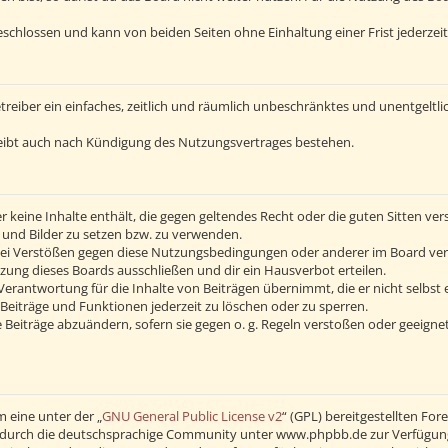
schlossen und kann von beiden Seiten ohne Einhaltung einer Frist jederzei
Betreiber ein einfaches, zeitlich und räumlich unbeschränktes und unentgelt
eibt auch nach Kündigung des Nutzungsvertrages bestehen.
 er keine Inhalte enthält, die gegen geltendes Recht oder die guten Sitten v
s und Bilder zu setzen bzw. zu verwenden.
Bei Verstößen gegen diese Nutzungsbedingungen oder anderer im Board verö
ng dieses Boards ausschließen und dir ein Hausverbot erteilen.
erantwortung für die Inhalte von Beiträgen übernimmt, die er nicht selbst 
Beiträge und Funktionen jederzeit zu löschen oder zu sperren.
 Beiträge abzuändern, sofern sie gegen o. g. Regeln verstoßen oder geeigne
 eine unter der „
GNU General Public License v2
“ (GPL) bereitgestellten F
durch die deutschsprachige Community unter www.phpbb.de zur Verfügung ge