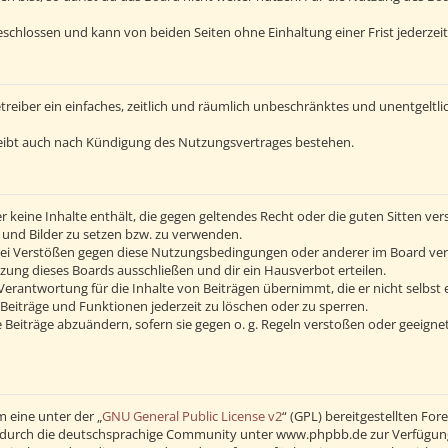
schlossen und kann von beiden Seiten ohne Einhaltung einer Frist jederzei
Betreiber ein einfaches, zeitlich und räumlich unbeschränktes und unentgelt
eibt auch nach Kündigung des Nutzungsvertrages bestehen.
 er keine Inhalte enthält, die gegen geltendes Recht oder die guten Sitten v
s und Bilder zu setzen bzw. zu verwenden.
Bei Verstößen gegen diese Nutzungsbedingungen oder anderer im Board verö
ng dieses Boards ausschließen und dir ein Hausverbot erteilen.
erantwortung für die Inhalte von Beiträgen übernimmt, die er nicht selbst 
Beiträge und Funktionen jederzeit zu löschen oder zu sperren.
 Beiträge abzuändern, sofern sie gegen o. g. Regeln verstoßen oder geeigne
 eine unter der „
GNU General Public License v2
“ (GPL) bereitgestellten F
durch die deutschsprachige Community unter www.phpbb.de zur Verfügung ge