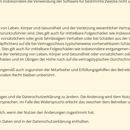
en insbesondere die Verwendung der Software für bestimmte Zwecke nicht u
von Leben, Körper und Gesundheit und der Verletzung wesentlicher Vertragsp
n zurückzuführen sind. Dies gilt auch für mittelbare Folgeschäden wie insb
 vorsätzlichem oder grob fahrlässigem Verhalten oder bei Schäden aus der
alpflichten) auf die bei Vertragsschluss typischerweise vorhersehbaren Sch
 Dies gilt auch für mittelbare Folgeschäden wie insbesondere entgangenen
 der Verletzung von Leben, Körper und Gesundheit oder vorsätzlichem oder 
häden und im Übrigen der Höhe nach auf die vertragstypischen Durchschnitt
inngemäß auch zugunsten der Mitarbeiter und Erfüllungsgehilfen des Betreib
nalem Recht bleiben unberührt.
ngen und die Datenschutzerklärung zu ändern. Die Änderung wird dem Nutzer
ersprechen. Im Falle des Widerspruchs erlischt das zwischen dem Betreiber
lich, wenn der Nutzer den Änderungen zugestimmt hat.
 Daten sind in der Datenschutzerklärung enthalten.