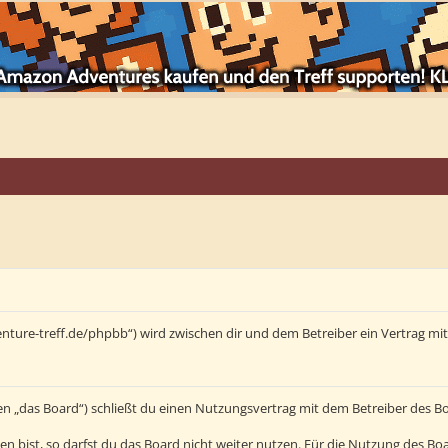
enture-treff.de/phpbb“) wird zwischen dir und dem Betreiber ein Vertrag m
en „das Board“) schließt du einen Nutzungsvertrag mit dem Betreiber des Bo
bist, so darfst du das Board nicht weiter nutzen. Für die Nutzung des Board