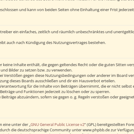
schlossen und kann von beiden Seiten ohne Einhaltung einer Frist jederzei
Betreiber ein einfaches, zeitlich und räumlich unbeschränktes und unentgelt
eibt auch nach Kündigung des Nutzungsvertrages bestehen.
 er keine Inhalte enthält, die gegen geltendes Recht oder die guten Sitten v
s und Bilder zu setzen bzw. zu verwenden.
Bei Verstößen gegen diese Nutzungsbedingungen oder anderer im Board verö
ng dieses Boards ausschließen und dir ein Hausverbot erteilen.
erantwortung für die Inhalte von Beiträgen übernimmt, die er nicht selbst 
Beiträge und Funktionen jederzeit zu löschen oder zu sperren.
 Beiträge abzuändern, sofern sie gegen o. g. Regeln verstoßen oder geeigne
 eine unter der „
GNU General Public License v2
“ (GPL) bereitgestellten F
durch die deutschsprachige Community unter www.phpbb.de zur Verfügung ge