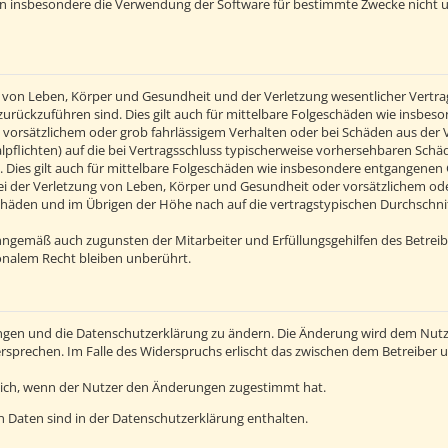
en insbesondere die Verwendung der Software für bestimmte Zwecke nicht u
von Leben, Körper und Gesundheit und der Verletzung wesentlicher Vertragsp
n zurückzuführen sind. Dies gilt auch für mittelbare Folgeschäden wie insb
 vorsätzlichem oder grob fahrlässigem Verhalten oder bei Schäden aus der
alpflichten) auf die bei Vertragsschluss typischerweise vorhersehbaren Sch
 Dies gilt auch für mittelbare Folgeschäden wie insbesondere entgangenen
 der Verletzung von Leben, Körper und Gesundheit oder vorsätzlichem oder 
häden und im Übrigen der Höhe nach auf die vertragstypischen Durchschnitt
inngemäß auch zugunsten der Mitarbeiter und Erfüllungsgehilfen des Betreib
nalem Recht bleiben unberührt.
ngen und die Datenschutzerklärung zu ändern. Die Änderung wird dem Nutzer
ersprechen. Im Falle des Widerspruchs erlischt das zwischen dem Betreiber
lich, wenn der Nutzer den Änderungen zugestimmt hat.
 Daten sind in der Datenschutzerklärung enthalten.