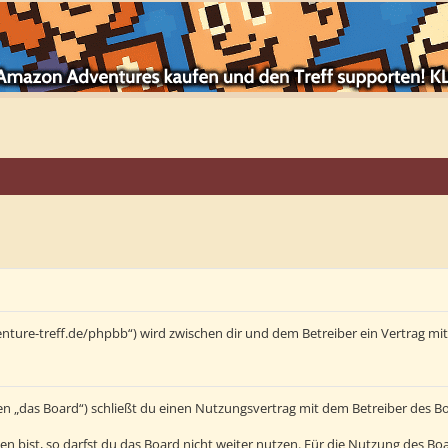
enture-treff.de/phpbb“) wird zwischen dir und dem Betreiber ein Vertrag m
en „das Board“) schließt du einen Nutzungsvertrag mit dem Betreiber des Bo
bist, so darfst du das Board nicht weiter nutzen. Für die Nutzung des Board