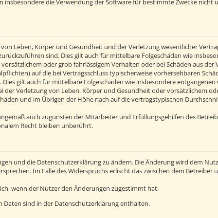
en insbesondere die Verwendung der Software für bestimmte Zwecke nicht u
von Leben, Körper und Gesundheit und der Verletzung wesentlicher Vertragsp
n zurückzuführen sind. Dies gilt auch für mittelbare Folgeschäden wie insb
 vorsätzlichem oder grob fahrlässigem Verhalten oder bei Schäden aus der
alpflichten) auf die bei Vertragsschluss typischerweise vorhersehbaren Sch
 Dies gilt auch für mittelbare Folgeschäden wie insbesondere entgangenen
 der Verletzung von Leben, Körper und Gesundheit oder vorsätzlichem oder 
häden und im Übrigen der Höhe nach auf die vertragstypischen Durchschnitt
inngemäß auch zugunsten der Mitarbeiter und Erfüllungsgehilfen des Betreib
nalem Recht bleiben unberührt.
ngen und die Datenschutzerklärung zu ändern. Die Änderung wird dem Nutzer
ersprechen. Im Falle des Widerspruchs erlischt das zwischen dem Betreiber
lich, wenn der Nutzer den Änderungen zugestimmt hat.
 Daten sind in der Datenschutzerklärung enthalten.