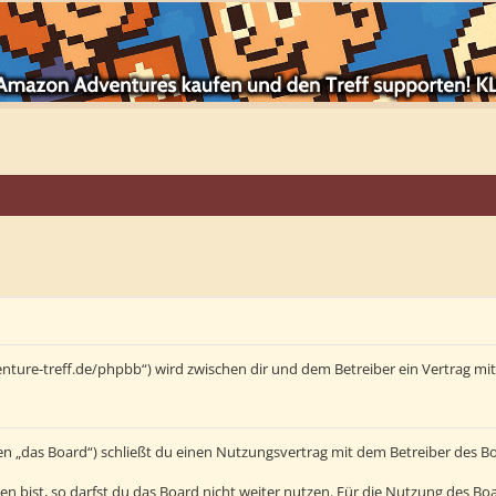
enture-treff.de/phpbb“) wird zwischen dir und dem Betreiber ein Vertrag m
en „das Board“) schließt du einen Nutzungsvertrag mit dem Betreiber des Bo
bist, so darfst du das Board nicht weiter nutzen. Für die Nutzung des Board