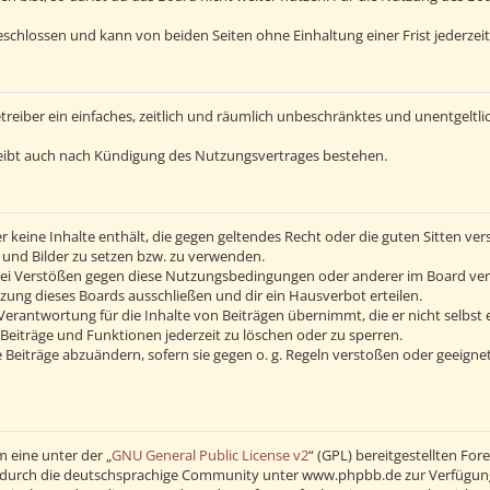
schlossen und kann von beiden Seiten ohne Einhaltung einer Frist jederzei
Betreiber ein einfaches, zeitlich und räumlich unbeschränktes und unentgelt
eibt auch nach Kündigung des Nutzungsvertrages bestehen.
 er keine Inhalte enthält, die gegen geltendes Recht oder die guten Sitten v
s und Bilder zu setzen bzw. zu verwenden.
Bei Verstößen gegen diese Nutzungsbedingungen oder anderer im Board verö
ng dieses Boards ausschließen und dir ein Hausverbot erteilen.
erantwortung für die Inhalte von Beiträgen übernimmt, die er nicht selbst 
Beiträge und Funktionen jederzeit zu löschen oder zu sperren.
 Beiträge abzuändern, sofern sie gegen o. g. Regeln verstoßen oder geeigne
 eine unter der „
GNU General Public License v2
“ (GPL) bereitgestellten F
durch die deutschsprachige Community unter www.phpbb.de zur Verfügung ge