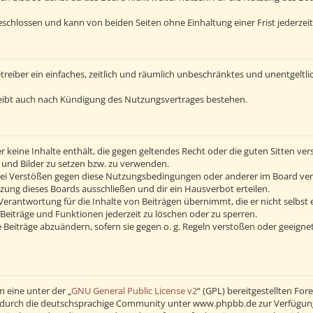
schlossen und kann von beiden Seiten ohne Einhaltung einer Frist jederzei
Betreiber ein einfaches, zeitlich und räumlich unbeschränktes und unentgelt
eibt auch nach Kündigung des Nutzungsvertrages bestehen.
 er keine Inhalte enthält, die gegen geltendes Recht oder die guten Sitten v
s und Bilder zu setzen bzw. zu verwenden.
Bei Verstößen gegen diese Nutzungsbedingungen oder anderer im Board verö
ng dieses Boards ausschließen und dir ein Hausverbot erteilen.
erantwortung für die Inhalte von Beiträgen übernimmt, die er nicht selbst 
Beiträge und Funktionen jederzeit zu löschen oder zu sperren.
 Beiträge abzuändern, sofern sie gegen o. g. Regeln verstoßen oder geeigne
 eine unter der „
GNU General Public License v2
“ (GPL) bereitgestellten F
durch die deutschsprachige Community unter www.phpbb.de zur Verfügung ge