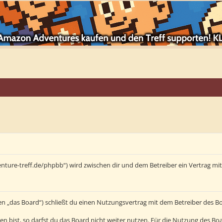
enture-treff.de/phpbb“) wird zwischen dir und dem Betreiber ein Vertrag m
en „das Board“) schließt du einen Nutzungsvertrag mit dem Betreiber des Bo
bist, so darfst du das Board nicht weiter nutzen. Für die Nutzung des Board