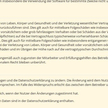
en insbesondere die Verwendung der Software für bestimmte Zwecke nicht u
von Leben, Körper und Gesundheit und der Verletzung wesentlicher Vertragsp
n zurückzuführen sind. Dies gilt auch für mittelbare Folgeschäden wie insb
 vorsätzlichem oder grob fahrlässigem Verhalten oder bei Schäden aus der
alpflichten) auf die bei Vertragsschluss typischerweise vorhersehbaren Sch
 Dies gilt auch für mittelbare Folgeschäden wie insbesondere entgangenen
 der Verletzung von Leben, Körper und Gesundheit oder vorsätzlichem oder 
häden und im Übrigen der Höhe nach auf die vertragstypischen Durchschnitt
inngemäß auch zugunsten der Mitarbeiter und Erfüllungsgehilfen des Betreib
nalem Recht bleiben unberührt.
ngen und die Datenschutzerklärung zu ändern. Die Änderung wird dem Nutzer
ersprechen. Im Falle des Widerspruchs erlischt das zwischen dem Betreiber
lich, wenn der Nutzer den Änderungen zugestimmt hat.
 Daten sind in der Datenschutzerklärung enthalten.