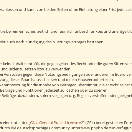
schlossen und kann von beiden Seiten ohne Einhaltung einer Frist jederzei
Betreiber ein einfaches, zeitlich und räumlich unbeschränktes und unentgelt
eibt auch nach Kündigung des Nutzungsvertrages bestehen.
 er keine Inhalte enthält, die gegen geltendes Recht oder die guten Sitten v
s und Bilder zu setzen bzw. zu verwenden.
Bei Verstößen gegen diese Nutzungsbedingungen oder anderer im Board verö
ng dieses Boards ausschließen und dir ein Hausverbot erteilen.
erantwortung für die Inhalte von Beiträgen übernimmt, die er nicht selbst 
Beiträge und Funktionen jederzeit zu löschen oder zu sperren.
 Beiträge abzuändern, sofern sie gegen o. g. Regeln verstoßen oder geeigne
 eine unter der „
GNU General Public License v2
“ (GPL) bereitgestellten F
durch die deutschsprachige Community unter www.phpbb.de zur Verfügung ge