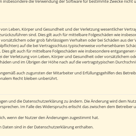
en insbesondere die Verwendung der Software für bestimmte Zwecke nicht u
von Leben, Körper und Gesundheit und der Verletzung wesentlicher Vertragsp
n zurückzuführen sind. Dies gilt auch für mittelbare Folgeschäden wie insb
 vorsätzlichem oder grob fahrlässigem Verhalten oder bei Schäden aus der
alpflichten) auf die bei Vertragsschluss typischerweise vorhersehbaren Sch
 Dies gilt auch für mittelbare Folgeschäden wie insbesondere entgangenen
 der Verletzung von Leben, Körper und Gesundheit oder vorsätzlichem oder 
häden und im Übrigen der Höhe nach auf die vertragstypischen Durchschnitt
inngemäß auch zugunsten der Mitarbeiter und Erfüllungsgehilfen des Betreib
nalem Recht bleiben unberührt.
ngen und die Datenschutzerklärung zu ändern. Die Änderung wird dem Nutzer
ersprechen. Im Falle des Widerspruchs erlischt das zwischen dem Betreiber
lich, wenn der Nutzer den Änderungen zugestimmt hat.
 Daten sind in der Datenschutzerklärung enthalten.