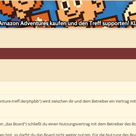
enture-treff.de/phpbb“) wird zwischen dir und dem Betreiber ein Vertrag m
en „das Board“) schließt du einen Nutzungsvertrag mit dem Betreiber des Bo
bist, so darfst du das Board nicht weiter nutzen. Für die Nutzung des Board