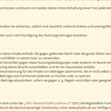
schlossen und kann von beiden Seiten ohne Einhaltung einer Frist jederzei
Betreiber ein einfaches, zeitlich und räumlich unbeschränktes und unentgelt
eibt auch nach Kündigung des Nutzungsvertrages bestehen.
 er keine Inhalte enthält, die gegen geltendes Recht oder die guten Sitten v
s und Bilder zu setzen bzw. zu verwenden.
Bei Verstößen gegen diese Nutzungsbedingungen oder anderer im Board verö
ng dieses Boards ausschließen und dir ein Hausverbot erteilen.
erantwortung für die Inhalte von Beiträgen übernimmt, die er nicht selbst 
Beiträge und Funktionen jederzeit zu löschen oder zu sperren.
 Beiträge abzuändern, sofern sie gegen o. g. Regeln verstoßen oder geeigne
 eine unter der „
GNU General Public License v2
“ (GPL) bereitgestellten F
durch die deutschsprachige Community unter www.phpbb.de zur Verfügung ge