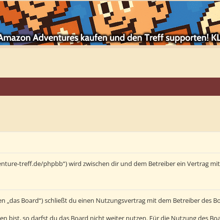
enture-treff.de/phpbb“) wird zwischen dir und dem Betreiber ein Vertrag m
en „das Board“) schließt du einen Nutzungsvertrag mit dem Betreiber des Bo
bist, so darfst du das Board nicht weiter nutzen. Für die Nutzung des Board