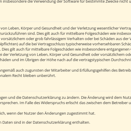
en insbesondere die Verwendung der Software für bestimmte Zwecke nicht u
von Leben, Körper und Gesundheit und der Verletzung wesentlicher Vertragsp
n zurückzuführen sind. Dies gilt auch für mittelbare Folgeschäden wie insb
 vorsätzlichem oder grob fahrlässigem Verhalten oder bei Schäden aus der
alpflichten) auf die bei Vertragsschluss typischerweise vorhersehbaren Sch
 Dies gilt auch für mittelbare Folgeschäden wie insbesondere entgangenen
 der Verletzung von Leben, Körper und Gesundheit oder vorsätzlichem oder 
häden und im Übrigen der Höhe nach auf die vertragstypischen Durchschnitt
inngemäß auch zugunsten der Mitarbeiter und Erfüllungsgehilfen des Betreib
nalem Recht bleiben unberührt.
ngen und die Datenschutzerklärung zu ändern. Die Änderung wird dem Nutzer
ersprechen. Im Falle des Widerspruchs erlischt das zwischen dem Betreiber
lich, wenn der Nutzer den Änderungen zugestimmt hat.
 Daten sind in der Datenschutzerklärung enthalten.