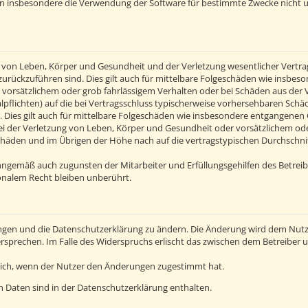
en insbesondere die Verwendung der Software für bestimmte Zwecke nicht u
von Leben, Körper und Gesundheit und der Verletzung wesentlicher Vertragsp
n zurückzuführen sind. Dies gilt auch für mittelbare Folgeschäden wie insb
 vorsätzlichem oder grob fahrlässigem Verhalten oder bei Schäden aus der
alpflichten) auf die bei Vertragsschluss typischerweise vorhersehbaren Sch
 Dies gilt auch für mittelbare Folgeschäden wie insbesondere entgangenen
 der Verletzung von Leben, Körper und Gesundheit oder vorsätzlichem oder 
häden und im Übrigen der Höhe nach auf die vertragstypischen Durchschnitt
inngemäß auch zugunsten der Mitarbeiter und Erfüllungsgehilfen des Betreib
nalem Recht bleiben unberührt.
ngen und die Datenschutzerklärung zu ändern. Die Änderung wird dem Nutzer
ersprechen. Im Falle des Widerspruchs erlischt das zwischen dem Betreiber
lich, wenn der Nutzer den Änderungen zugestimmt hat.
 Daten sind in der Datenschutzerklärung enthalten.