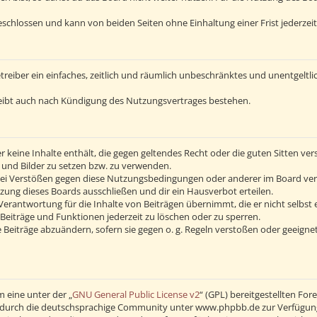
schlossen und kann von beiden Seiten ohne Einhaltung einer Frist jederzei
Betreiber ein einfaches, zeitlich und räumlich unbeschränktes und unentgelt
eibt auch nach Kündigung des Nutzungsvertrages bestehen.
 er keine Inhalte enthält, die gegen geltendes Recht oder die guten Sitten v
s und Bilder zu setzen bzw. zu verwenden.
Bei Verstößen gegen diese Nutzungsbedingungen oder anderer im Board verö
ng dieses Boards ausschließen und dir ein Hausverbot erteilen.
erantwortung für die Inhalte von Beiträgen übernimmt, die er nicht selbst 
Beiträge und Funktionen jederzeit zu löschen oder zu sperren.
 Beiträge abzuändern, sofern sie gegen o. g. Regeln verstoßen oder geeigne
 eine unter der „
GNU General Public License v2
“ (GPL) bereitgestellten F
durch die deutschsprachige Community unter www.phpbb.de zur Verfügung ge