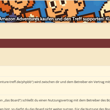
enture-treff.de/phpbb“) wird zwischen dir und dem Betreiber ein Vertrag m
en „das Board“) schließt du einen Nutzungsvertrag mit dem Betreiber des Bo
bist, so darfst du das Board nicht weiter nutzen. Für die Nutzung des Board