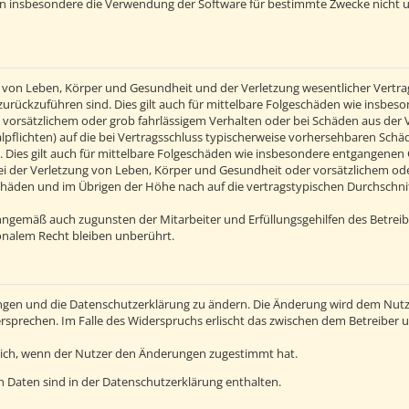
en insbesondere die Verwendung der Software für bestimmte Zwecke nicht u
von Leben, Körper und Gesundheit und der Verletzung wesentlicher Vertragsp
n zurückzuführen sind. Dies gilt auch für mittelbare Folgeschäden wie insb
 vorsätzlichem oder grob fahrlässigem Verhalten oder bei Schäden aus der
alpflichten) auf die bei Vertragsschluss typischerweise vorhersehbaren Sch
 Dies gilt auch für mittelbare Folgeschäden wie insbesondere entgangenen
 der Verletzung von Leben, Körper und Gesundheit oder vorsätzlichem oder 
häden und im Übrigen der Höhe nach auf die vertragstypischen Durchschnitt
inngemäß auch zugunsten der Mitarbeiter und Erfüllungsgehilfen des Betreib
nalem Recht bleiben unberührt.
ngen und die Datenschutzerklärung zu ändern. Die Änderung wird dem Nutzer
ersprechen. Im Falle des Widerspruchs erlischt das zwischen dem Betreiber
lich, wenn der Nutzer den Änderungen zugestimmt hat.
 Daten sind in der Datenschutzerklärung enthalten.