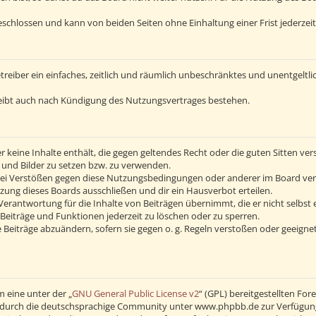
schlossen und kann von beiden Seiten ohne Einhaltung einer Frist jederzei
Betreiber ein einfaches, zeitlich und räumlich unbeschränktes und unentgelt
eibt auch nach Kündigung des Nutzungsvertrages bestehen.
 er keine Inhalte enthält, die gegen geltendes Recht oder die guten Sitten v
s und Bilder zu setzen bzw. zu verwenden.
Bei Verstößen gegen diese Nutzungsbedingungen oder anderer im Board verö
ng dieses Boards ausschließen und dir ein Hausverbot erteilen.
erantwortung für die Inhalte von Beiträgen übernimmt, die er nicht selbst 
Beiträge und Funktionen jederzeit zu löschen oder zu sperren.
 Beiträge abzuändern, sofern sie gegen o. g. Regeln verstoßen oder geeigne
 eine unter der „
GNU General Public License v2
“ (GPL) bereitgestellten F
durch die deutschsprachige Community unter www.phpbb.de zur Verfügung ge