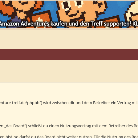
enture-treff.de/phpbb“) wird zwischen dir und dem Betreiber ein Vertrag m
en „das Board“) schließt du einen Nutzungsvertrag mit dem Betreiber des Bo
bist, so darfst du das Board nicht weiter nutzen. Für die Nutzung des Board