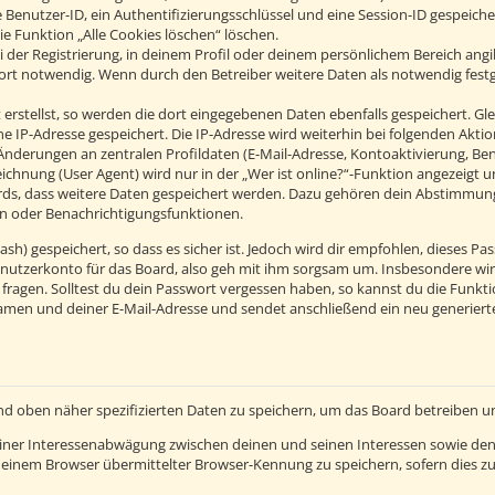
 Benutzer-ID, ein Authentifizierungsschlüssel und eine Session-ID gespeich
ie Funktion „Alle Cookies löschen“ löschen.
 der Registrierung, in deinem Profil oder deinem persönlichem Bereich angib
t notwendig. Wenn durch den Betreiber weitere Daten als notwendig festgel
erstellst, so werden die dort eingegebenen Daten ebenfalls gespeichert. Glei
ine IP-Adresse gespeichert. Die IP-Adresse wird weiterhin bei folgenden Ak
Änderungen an zentralen Profildaten (E-Mail-Adresse, Kontoaktivierung, B
hnung (User Agent) wird nur in der „Wer ist online?“-Funktion angezeigt un
ards, dass weitere Daten gespeichert werden. Dazu gehören dein Abstimmun
hen oder Benachrichtigungsfunktionen.
h) gespeichert, so dass es sicher ist. Jedoch wird dir empfohlen, dieses Pas
nutzerkonto für das Board, also geh mit ihm sorgsam um. Insbesondere wird
 fragen. Solltest du dein Passwort vergessen haben, so kannst du die Funkt
men und deiner E-Mail-Adresse und sendet anschließend ein neu generierte
nd oben näher spezifizierten Daten zu speichern, um das Board betreiben 
einer Interessenabwägung zwischen deinen und seinen Interessen sowie den 
einem Browser übermittelter Browser-Kennung zu speichern, sofern dies zu