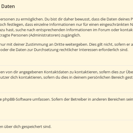
r Daten
rsonen zu ermöglichen. Du bist dir daher bewusst, dass die Daten deines Pro
och festlegen, dass einzelne Informationen nur für einen eingeschränkten Nut
azu hast, suche nach entsprechenden Informationen im Forum oder kontaktie
tragte Personen (Administratoren) zugänglich.
ur mit deiner Zustimmung an Dritte weitergeben. Dies gilt nicht, sofern er
 oder die Daten zur Durchsetzung rechtlicher Interessen erforderlich sind.
den von dir angegebenen Kontaktdaten zu kontaktieren, sofern dies zur Üb
utzer dich kontaktieren, sofern du dies in deinem persönlichen Bereich gest
e die phpBB-Software umfassen. Sofern der Betreiber in anderen Bereichen s
en über dich gespeichert sind.