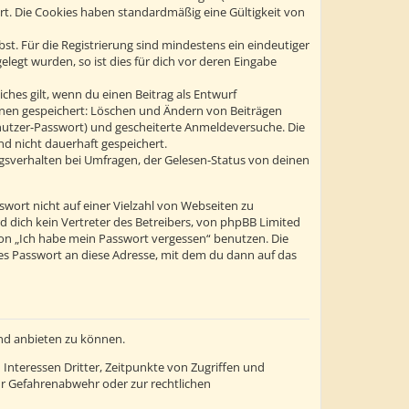
ert. Die Cookies haben standardmäßig eine Gültigkeit von
st. Für die Registrierung sind mindestens ein eindeutiger
egt wurden, so ist dies für dich vor deren Eingabe
ches gilt, wenn du einen Beitrag als Entwurf
tionen gespeichert: Löschen und Ändern von Beiträgen
enutzer-Passwort) und gescheiterte Anmeldeversuche. Die
d nicht dauerhaft gespeichert.
gsverhalten bei Umfragen, der Gelesen-Status von deinen
swort nicht auf einer Vielzahl von Webseiten zu
 dich kein Vertreter des Betreibers, von phpBB Limited
ion „Ich habe mein Passwort vergessen“ benutzen. Die
s Passwort an diese Adresse, mit dem du dann auf das
und anbieten zu können.
Interessen Dritter, Zeitpunkte von Zugriffen und
r Gefahrenabwehr oder zur rechtlichen