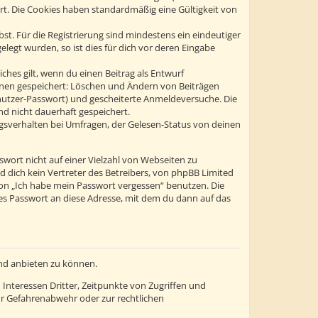
ert. Die Cookies haben standardmäßig eine Gültigkeit von
st. Für die Registrierung sind mindestens ein eindeutiger
egt wurden, so ist dies für dich vor deren Eingabe
ches gilt, wenn du einen Beitrag als Entwurf
tionen gespeichert: Löschen und Ändern von Beiträgen
enutzer-Passwort) und gescheiterte Anmeldeversuche. Die
d nicht dauerhaft gespeichert.
gsverhalten bei Umfragen, der Gelesen-Status von deinen
swort nicht auf einer Vielzahl von Webseiten zu
 dich kein Vertreter des Betreibers, von phpBB Limited
ion „Ich habe mein Passwort vergessen“ benutzen. Die
s Passwort an diese Adresse, mit dem du dann auf das
und anbieten zu können.
Interessen Dritter, Zeitpunkte von Zugriffen und
r Gefahrenabwehr oder zur rechtlichen