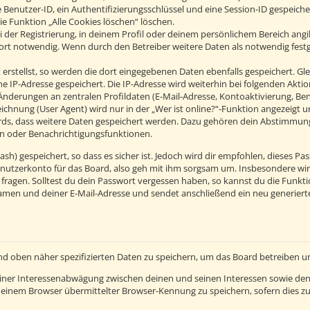
 Benutzer-ID, ein Authentifizierungsschlüssel und eine Session-ID gespeich
ie Funktion „Alle Cookies löschen“ löschen.
 der Registrierung, in deinem Profil oder deinem persönlichem Bereich angib
t notwendig. Wenn durch den Betreiber weitere Daten als notwendig festgel
erstellst, so werden die dort eingegebenen Daten ebenfalls gespeichert. Glei
ine IP-Adresse gespeichert. Die IP-Adresse wird weiterhin bei folgenden Ak
Änderungen an zentralen Profildaten (E-Mail-Adresse, Kontoaktivierung, B
hnung (User Agent) wird nur in der „Wer ist online?“-Funktion angezeigt un
ards, dass weitere Daten gespeichert werden. Dazu gehören dein Abstimmun
hen oder Benachrichtigungsfunktionen.
h) gespeichert, so dass es sicher ist. Jedoch wird dir empfohlen, dieses Pas
nutzerkonto für das Board, also geh mit ihm sorgsam um. Insbesondere wird
 fragen. Solltest du dein Passwort vergessen haben, so kannst du die Funkt
men und deiner E-Mail-Adresse und sendet anschließend ein neu generierte
nd oben näher spezifizierten Daten zu speichern, um das Board betreiben 
einer Interessenabwägung zwischen deinen und seinen Interessen sowie den 
einem Browser übermittelter Browser-Kennung zu speichern, sofern dies zu