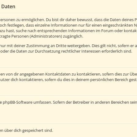
r Daten
rsonen zu ermöglichen. Du bist dir daher bewusst, dass die Daten deines Pro
och festlegen, dass einzelne Informationen nur für einen eingeschränkten Nut
azu hast, suche nach entsprechenden Informationen im Forum oder kontaktie
tragte Personen (Administratoren) zugänglich.
ur mit deiner Zustimmung an Dritte weitergeben. Dies gilt nicht, sofern er
 oder die Daten zur Durchsetzung rechtlicher Interessen erforderlich sind.
den von dir angegebenen Kontaktdaten zu kontaktieren, sofern dies zur Üb
utzer dich kontaktieren, sofern du dies in deinem persönlichen Bereich gest
e die phpBB-Software umfassen. Sofern der Betreiber in anderen Bereichen s
en über dich gespeichert sind.