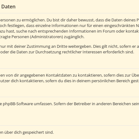
r Daten
rsonen zu ermöglichen. Du bist dir daher bewusst, dass die Daten deines Pro
och festlegen, dass einzelne Informationen nur für einen eingeschränkten Nut
azu hast, suche nach entsprechenden Informationen im Forum oder kontaktie
tragte Personen (Administratoren) zugänglich.
ur mit deiner Zustimmung an Dritte weitergeben. Dies gilt nicht, sofern er
 oder die Daten zur Durchsetzung rechtlicher Interessen erforderlich sind.
den von dir angegebenen Kontaktdaten zu kontaktieren, sofern dies zur Üb
utzer dich kontaktieren, sofern du dies in deinem persönlichen Bereich gest
e die phpBB-Software umfassen. Sofern der Betreiber in anderen Bereichen s
en über dich gespeichert sind.