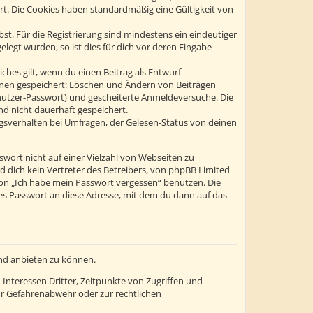
ert. Die Cookies haben standardmäßig eine Gültigkeit von
st. Für die Registrierung sind mindestens ein eindeutiger
egt wurden, so ist dies für dich vor deren Eingabe
ches gilt, wenn du einen Beitrag als Entwurf
tionen gespeichert: Löschen und Ändern von Beiträgen
enutzer-Passwort) und gescheiterte Anmeldeversuche. Die
d nicht dauerhaft gespeichert.
gsverhalten bei Umfragen, der Gelesen-Status von deinen
swort nicht auf einer Vielzahl von Webseiten zu
 dich kein Vertreter des Betreibers, von phpBB Limited
ion „Ich habe mein Passwort vergessen“ benutzen. Die
s Passwort an diese Adresse, mit dem du dann auf das
und anbieten zu können.
Interessen Dritter, Zeitpunkte von Zugriffen und
r Gefahrenabwehr oder zur rechtlichen