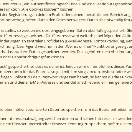
 Benutzer-ID, ein Authentifizierungsschlüssel und eine Session-ID gespeich
ie Funktion „Alle Cookies löschen“ löschen.
 der Registrierung, in deinem Profil oder deinem persönlichem Bereich angib
t notwendig. Wenn durch den Betreiber weitere Daten als notwendig festgel
erstellst, so werden die dort eingegebenen Daten ebenfalls gespeichert. Glei
ine IP-Adresse gespeichert. Die IP-Adresse wird weiterhin bei folgenden Ak
Änderungen an zentralen Profildaten (E-Mail-Adresse, Kontoaktivierung, B
hnung (User Agent) wird nur in der „Wer ist online?“-Funktion angezeigt un
ards, dass weitere Daten gespeichert werden. Dazu gehören dein Abstimmun
hen oder Benachrichtigungsfunktionen.
h) gespeichert, so dass es sicher ist. Jedoch wird dir empfohlen, dieses Pas
nutzerkonto für das Board, also geh mit ihm sorgsam um. Insbesondere wird
 fragen. Solltest du dein Passwort vergessen haben, so kannst du die Funkt
men und deiner E-Mail-Adresse und sendet anschließend ein neu generierte
nd oben näher spezifizierten Daten zu speichern, um das Board betreiben 
einer Interessenabwägung zwischen deinen und seinen Interessen sowie den 
einem Browser übermittelter Browser-Kennung zu speichern, sofern dies zu