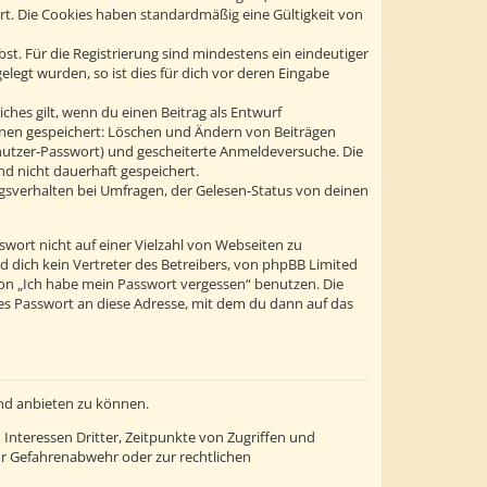
ert. Die Cookies haben standardmäßig eine Gültigkeit von
st. Für die Registrierung sind mindestens ein eindeutiger
egt wurden, so ist dies für dich vor deren Eingabe
ches gilt, wenn du einen Beitrag als Entwurf
tionen gespeichert: Löschen und Ändern von Beiträgen
enutzer-Passwort) und gescheiterte Anmeldeversuche. Die
d nicht dauerhaft gespeichert.
gsverhalten bei Umfragen, der Gelesen-Status von deinen
swort nicht auf einer Vielzahl von Webseiten zu
 dich kein Vertreter des Betreibers, von phpBB Limited
ion „Ich habe mein Passwort vergessen“ benutzen. Die
s Passwort an diese Adresse, mit dem du dann auf das
und anbieten zu können.
Interessen Dritter, Zeitpunkte von Zugriffen und
r Gefahrenabwehr oder zur rechtlichen