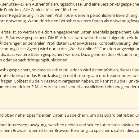
 Benutzer-ID, ein Authentifizierungsschlüssel und eine Session-ID gespeich
ie Funktion „Alle Cookies löschen“ löschen.
 der Registrierung, in deinem Profil oder deinem persönlichem Bereich angib
t notwendig. Wenn durch den Betreiber weitere Daten als notwendig festgel
erstellst, so werden die dort eingegebenen Daten ebenfalls gespeichert. Glei
ine IP-Adresse gespeichert. Die IP-Adresse wird weiterhin bei folgenden Ak
Änderungen an zentralen Profildaten (E-Mail-Adresse, Kontoaktivierung, B
hnung (User Agent) wird nur in der „Wer ist online?“-Funktion angezeigt un
ards, dass weitere Daten gespeichert werden. Dazu gehören dein Abstimmun
hen oder Benachrichtigungsfunktionen.
h) gespeichert, so dass es sicher ist. Jedoch wird dir empfohlen, dieses Pas
nutzerkonto für das Board, also geh mit ihm sorgsam um. Insbesondere wird
 fragen. Solltest du dein Passwort vergessen haben, so kannst du die Funkt
men und deiner E-Mail-Adresse und sendet anschließend ein neu generierte
nd oben näher spezifizierten Daten zu speichern, um das Board betreiben 
einer Interessenabwägung zwischen deinen und seinen Interessen sowie den 
einem Browser übermittelter Browser-Kennung zu speichern, sofern dies zu