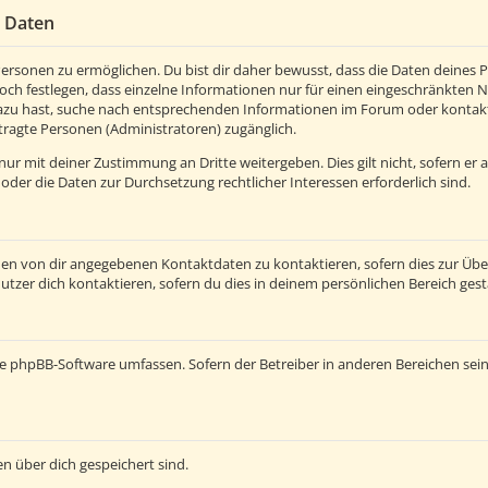
r Daten
rsonen zu ermöglichen. Du bist dir daher bewusst, dass die Daten deines Pro
och festlegen, dass einzelne Informationen nur für einen eingeschränkten Nut
azu hast, suche nach entsprechenden Informationen im Forum oder kontaktie
tragte Personen (Administratoren) zugänglich.
ur mit deiner Zustimmung an Dritte weitergeben. Dies gilt nicht, sofern er
 oder die Daten zur Durchsetzung rechtlicher Interessen erforderlich sind.
den von dir angegebenen Kontaktdaten zu kontaktieren, sofern dies zur Üb
utzer dich kontaktieren, sofern du dies in deinem persönlichen Bereich gest
e die phpBB-Software umfassen. Sofern der Betreiber in anderen Bereichen s
en über dich gespeichert sind.