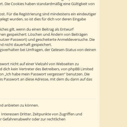
ert. Die Cookies haben standardmäßig eine Gültigkeit von
st. Für die Registrierung sind mindestens ein eindeutiger
egt wurden, so ist dies für dich vor deren Eingabe
ches gilt, wenn du einen Beitrag als Entwurf
tionen gespeichert: Löschen und Ändern von Beiträgen
enutzer-Passwort) und gescheiterte Anmeldeversuche. Die
d nicht dauerhaft gespeichert.
gsverhalten bei Umfragen, der Gelesen-Status von deinen
swort nicht auf einer Vielzahl von Webseiten zu
 dich kein Vertreter des Betreibers, von phpBB Limited
ion „Ich habe mein Passwort vergessen“ benutzen. Die
s Passwort an diese Adresse, mit dem du dann auf das
und anbieten zu können.
Interessen Dritter, Zeitpunkte von Zugriffen und
r Gefahrenabwehr oder zur rechtlichen