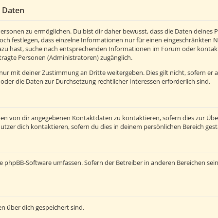
r Daten
rsonen zu ermöglichen. Du bist dir daher bewusst, dass die Daten deines Pro
och festlegen, dass einzelne Informationen nur für einen eingeschränkten Nut
azu hast, suche nach entsprechenden Informationen im Forum oder kontaktie
tragte Personen (Administratoren) zugänglich.
ur mit deiner Zustimmung an Dritte weitergeben. Dies gilt nicht, sofern er
 oder die Daten zur Durchsetzung rechtlicher Interessen erforderlich sind.
den von dir angegebenen Kontaktdaten zu kontaktieren, sofern dies zur Üb
utzer dich kontaktieren, sofern du dies in deinem persönlichen Bereich gest
e die phpBB-Software umfassen. Sofern der Betreiber in anderen Bereichen s
en über dich gespeichert sind.