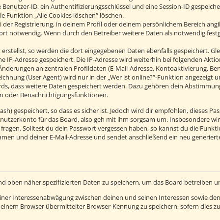
 Benutzer-ID, ein Authentifizierungsschlüssel und eine Session-ID gespeich
ie Funktion „Alle Cookies löschen“ löschen.
 der Registrierung, in deinem Profil oder deinem persönlichem Bereich angib
t notwendig. Wenn durch den Betreiber weitere Daten als notwendig festgel
erstellst, so werden die dort eingegebenen Daten ebenfalls gespeichert. Glei
ine IP-Adresse gespeichert. Die IP-Adresse wird weiterhin bei folgenden Ak
Änderungen an zentralen Profildaten (E-Mail-Adresse, Kontoaktivierung, B
hnung (User Agent) wird nur in der „Wer ist online?“-Funktion angezeigt un
ards, dass weitere Daten gespeichert werden. Dazu gehören dein Abstimmun
hen oder Benachrichtigungsfunktionen.
h) gespeichert, so dass es sicher ist. Jedoch wird dir empfohlen, dieses Pas
nutzerkonto für das Board, also geh mit ihm sorgsam um. Insbesondere wird
 fragen. Solltest du dein Passwort vergessen haben, so kannst du die Funkt
men und deiner E-Mail-Adresse und sendet anschließend ein neu generierte
nd oben näher spezifizierten Daten zu speichern, um das Board betreiben 
einer Interessenabwägung zwischen deinen und seinen Interessen sowie den 
einem Browser übermittelter Browser-Kennung zu speichern, sofern dies zu