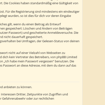
ert. Die Cookies haben standardmäßig eine Gültigkeit von
st. Für die Registrierung sind mindestens ein eindeutiger
egt wurden, so ist dies für dich vor deren Eingabe
ches gilt, wenn du einen Beitrag als Entwurf
tionen gespeichert: Löschen und Ändern von Beiträgen
enutzer-Passwort) und gescheiterte Anmeldeversuche. Die
d nicht dauerhaft gespeichert.
gsverhalten bei Umfragen, der Gelesen-Status von deinen
swort nicht auf einer Vielzahl von Webseiten zu
 dich kein Vertreter des Betreibers, von phpBB Limited
ion „Ich habe mein Passwort vergessen“ benutzen. Die
s Passwort an diese Adresse, mit dem du dann auf das
und anbieten zu können.
Interessen Dritter, Zeitpunkte von Zugriffen und
r Gefahrenabwehr oder zur rechtlichen