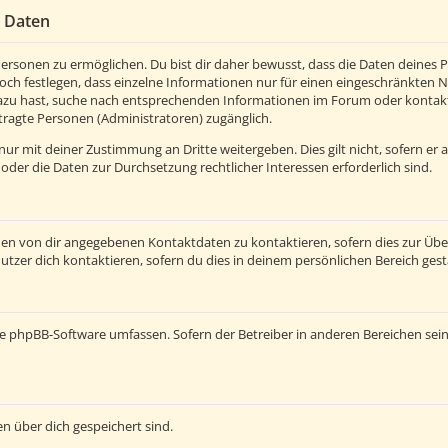
r Daten
rsonen zu ermöglichen. Du bist dir daher bewusst, dass die Daten deines Pro
och festlegen, dass einzelne Informationen nur für einen eingeschränkten Nut
azu hast, suche nach entsprechenden Informationen im Forum oder kontaktie
tragte Personen (Administratoren) zugänglich.
ur mit deiner Zustimmung an Dritte weitergeben. Dies gilt nicht, sofern er
 oder die Daten zur Durchsetzung rechtlicher Interessen erforderlich sind.
den von dir angegebenen Kontaktdaten zu kontaktieren, sofern dies zur Üb
utzer dich kontaktieren, sofern du dies in deinem persönlichen Bereich gest
e die phpBB-Software umfassen. Sofern der Betreiber in anderen Bereichen s
en über dich gespeichert sind.