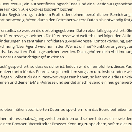
 Benutzer-ID, ein Authentifizierungsschlüssel und eine Session-ID gespeich
ie Funktion „Alle Cookies löschen“ löschen.
 der Registrierung, in deinem Profil oder deinem persönlichem Bereich angib
t notwendig. Wenn durch den Betreiber weitere Daten als notwendig festgel
erstellst, so werden die dort eingegebenen Daten ebenfalls gespeichert. Glei
ine IP-Adresse gespeichert. Die IP-Adresse wird weiterhin bei folgenden Ak
Änderungen an zentralen Profildaten (E-Mail-Adresse, Kontoaktivierung, B
hnung (User Agent) wird nur in der „Wer ist online?“-Funktion angezeigt un
ards, dass weitere Daten gespeichert werden. Dazu gehören dein Abstimmun
hen oder Benachrichtigungsfunktionen.
h) gespeichert, so dass es sicher ist. Jedoch wird dir empfohlen, dieses Pas
nutzerkonto für das Board, also geh mit ihm sorgsam um. Insbesondere wird
 fragen. Solltest du dein Passwort vergessen haben, so kannst du die Funkt
men und deiner E-Mail-Adresse und sendet anschließend ein neu generierte
nd oben näher spezifizierten Daten zu speichern, um das Board betreiben 
einer Interessenabwägung zwischen deinen und seinen Interessen sowie den 
einem Browser übermittelter Browser-Kennung zu speichern, sofern dies zu