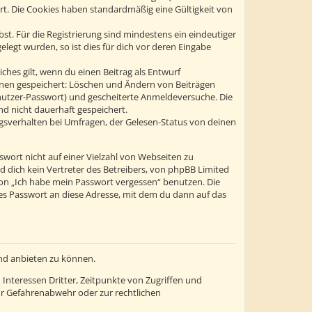
ert. Die Cookies haben standardmäßig eine Gültigkeit von
st. Für die Registrierung sind mindestens ein eindeutiger
egt wurden, so ist dies für dich vor deren Eingabe
ches gilt, wenn du einen Beitrag als Entwurf
tionen gespeichert: Löschen und Ändern von Beiträgen
enutzer-Passwort) und gescheiterte Anmeldeversuche. Die
d nicht dauerhaft gespeichert.
gsverhalten bei Umfragen, der Gelesen-Status von deinen
swort nicht auf einer Vielzahl von Webseiten zu
 dich kein Vertreter des Betreibers, von phpBB Limited
ion „Ich habe mein Passwort vergessen“ benutzen. Die
s Passwort an diese Adresse, mit dem du dann auf das
und anbieten zu können.
Interessen Dritter, Zeitpunkte von Zugriffen und
r Gefahrenabwehr oder zur rechtlichen