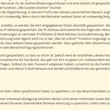
 Benutzer-ID, ein Authentifizierungsschlüssel und eine Session-ID gespeich
ie Funktion „Alle Cookies löschen“ löschen.
 der Registrierung, in deinem Profil oder deinem persönlichem Bereich angib
t notwendig. Wenn durch den Betreiber weitere Daten als notwendig festgel
erstellst, so werden die dort eingegebenen Daten ebenfalls gespeichert. Glei
ine IP-Adresse gespeichert. Die IP-Adresse wird weiterhin bei folgenden Ak
Änderungen an zentralen Profildaten (E-Mail-Adresse, Kontoaktivierung, B
hnung (User Agent) wird nur in der „Wer ist online?“-Funktion angezeigt un
ards, dass weitere Daten gespeichert werden. Dazu gehören dein Abstimmun
hen oder Benachrichtigungsfunktionen.
h) gespeichert, so dass es sicher ist. Jedoch wird dir empfohlen, dieses Pas
nutzerkonto für das Board, also geh mit ihm sorgsam um. Insbesondere wird
 fragen. Solltest du dein Passwort vergessen haben, so kannst du die Funkt
men und deiner E-Mail-Adresse und sendet anschließend ein neu generierte
nd oben näher spezifizierten Daten zu speichern, um das Board betreiben 
einer Interessenabwägung zwischen deinen und seinen Interessen sowie den 
einem Browser übermittelter Browser-Kennung zu speichern, sofern dies zu