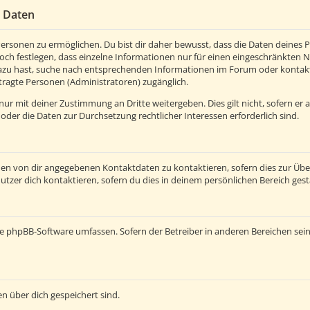
r Daten
rsonen zu ermöglichen. Du bist dir daher bewusst, dass die Daten deines Pro
och festlegen, dass einzelne Informationen nur für einen eingeschränkten Nut
azu hast, suche nach entsprechenden Informationen im Forum oder kontaktie
tragte Personen (Administratoren) zugänglich.
ur mit deiner Zustimmung an Dritte weitergeben. Dies gilt nicht, sofern er
 oder die Daten zur Durchsetzung rechtlicher Interessen erforderlich sind.
den von dir angegebenen Kontaktdaten zu kontaktieren, sofern dies zur Üb
utzer dich kontaktieren, sofern du dies in deinem persönlichen Bereich gest
e die phpBB-Software umfassen. Sofern der Betreiber in anderen Bereichen s
en über dich gespeichert sind.