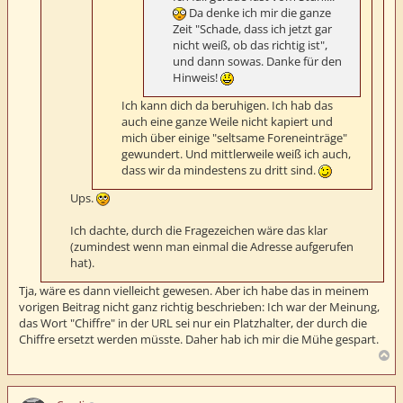
Da denke ich mir die ganze
Zeit "Schade, dass ich jetzt gar
nicht weiß, ob das richtig ist",
und dann sowas. Danke für den
Hinweis!
Ich kann dich da beruhigen. Ich hab das
auch eine ganze Weile nicht kapiert und
mich über einige "seltsame Foreneinträge"
gewundert. Und mittlerweile weiß ich auch,
dass wir da mindestens zu dritt sind.
Ups.
Ich dachte, durch die Fragezeichen wäre das klar
(zumindest wenn man einmal die Adresse aufgerufen
hat).
Tja, wäre es dann vielleicht gewesen. Aber ich habe das in meinem
vorigen Beitrag nicht ganz richtig beschrieben: Ich war der Meinung,
das Wort "Chiffre" in der URL sei nur ein Platzhalter, der durch die
Chiffre ersetzt werden müsste. Daher hab ich mir die Mühe gespart.
N
a
c
h