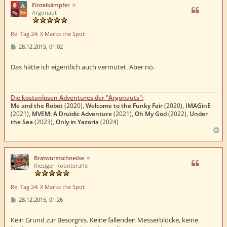
h
Einzelkämpfer
o
Argonaut
b
e
Re: Tag 24: X Marks the Spot
n
B
28.12.2015, 01:02
e
i
t
Das hätte ich eigentlich auch vermutet. Aber nö.
r
a
g
Die kostenlosen Adventures der "Argonauts":
Me and the Robot
(2020),
Welcome to the Funky Fair
(2020),
IMAGinE
(2021),
MVEM: A Druidic Adventure
(2021),
Oh My God
(2022),
Under
the Sea
(2023),
Only in Yazoria
(2024)
N
a
c
h
Bratwurstschnecke
o
Riesiger Roboteraffe
b
e
Re: Tag 24: X Marks the Spot
n
B
28.12.2015, 01:26
e
i
t
Kein Grund zur Besorgnis. Keine fallenden Messerblöcke, keine
r