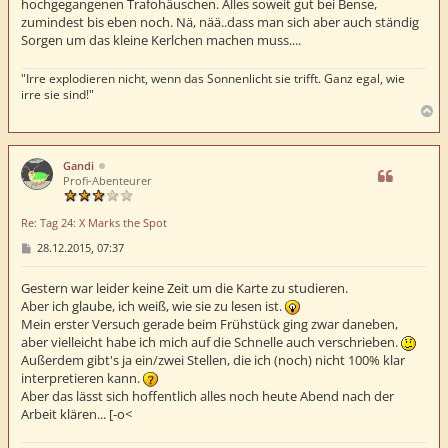
hochgegangenen Trafohäuschen. Alles soweit gut bei Bense,
a
zumindest bis eben noch. Nä, nää..dass man sich aber auch ständig
g
Sorgen um das kleine Kerlchen machen muss....
"Irre explodieren nicht, wenn das Sonnenlicht sie trifft. Ganz egal, wie
irre sie sind!"
N
a
c
h
Gandi
o
Profi-Abenteurer
b
e
Re: Tag 24: X Marks the Spot
n
B
28.12.2015, 07:37
e
i
t
Gestern war leider keine Zeit um die Karte zu studieren.
r
Aber ich glaube, ich weiß, wie sie zu lesen ist.
a
Mein erster Versuch gerade beim Frühstück ging zwar daneben,
g
aber vielleicht habe ich mich auf die Schnelle auch verschrieben.
Außerdem gibt's ja ein/zwei Stellen, die ich (noch) nicht 100% klar
interpretieren kann.
Aber das lässt sich hoffentlich alles noch heute Abend nach der
Arbeit klären... [-o<