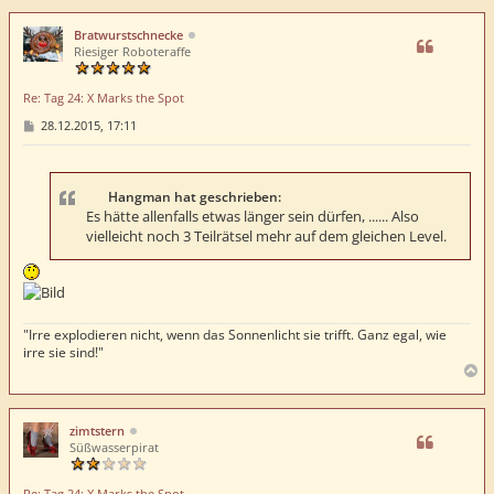
c
h
Bratwurstschnecke
o
Riesiger Roboteraffe
b
e
Re: Tag 24: X Marks the Spot
n
B
28.12.2015, 17:11
e
i
t
r
a
Hangman hat geschrieben:
g
Es hätte allenfalls etwas länger sein dürfen, ...... Also
vielleicht noch 3 Teilrätsel mehr auf dem gleichen Level.
"Irre explodieren nicht, wenn das Sonnenlicht sie trifft. Ganz egal, wie
irre sie sind!"
N
a
c
h
zimtstern
o
Süßwasserpirat
b
e
Re: Tag 24: X Marks the Spot