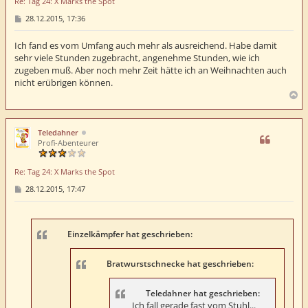
Re: Tag 24: X Marks the Spot
n
B
28.12.2015, 17:36
e
i
t
Ich fand es vom Umfang auch mehr als ausreichend. Habe damit
r
sehr viele Stunden zugebracht, angenehme Stunden, wie ich
a
zugeben muß. Aber noch mehr Zeit hätte ich an Weihnachten auch
g
nicht erübrigen können.
N
a
c
h
Teledahner
o
Profi-Abenteurer
b
e
Re: Tag 24: X Marks the Spot
n
B
28.12.2015, 17:47
e
i
t
r
a
Einzelkämpfer hat geschrieben:
g
Bratwurstschnecke hat geschrieben:
Teledahner hat geschrieben:
Ich fall gerade fast vom Stuhl...