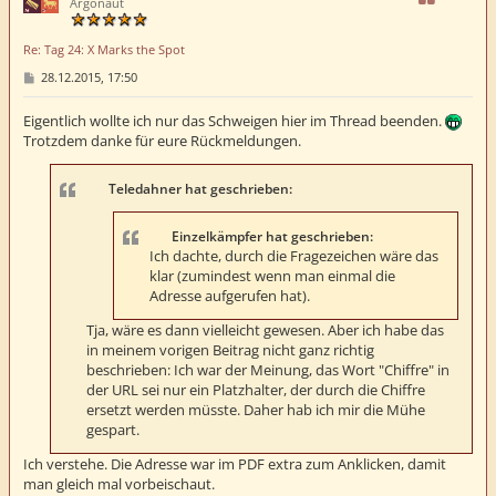
o
Argonaut
b
e
Re: Tag 24: X Marks the Spot
n
B
28.12.2015, 17:50
e
i
t
Eigentlich wollte ich nur das Schweigen hier im Thread beenden.
r
Trotzdem danke für eure Rückmeldungen.
a
g
Teledahner hat geschrieben:
Einzelkämpfer hat geschrieben:
Ich dachte, durch die Fragezeichen wäre das
klar (zumindest wenn man einmal die
Adresse aufgerufen hat).
Tja, wäre es dann vielleicht gewesen. Aber ich habe das
in meinem vorigen Beitrag nicht ganz richtig
beschrieben: Ich war der Meinung, das Wort "Chiffre" in
der URL sei nur ein Platzhalter, der durch die Chiffre
ersetzt werden müsste. Daher hab ich mir die Mühe
gespart.
Ich verstehe. Die Adresse war im PDF extra zum Anklicken, damit
man gleich mal vorbeischaut.