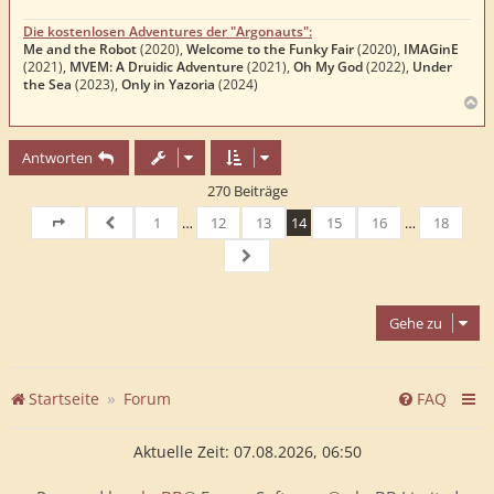
Die kostenlosen Adventures der "Argonauts":
Me and the Robot
(2020),
Welcome to the Funky Fair
(2020),
IMAGinE
(2021),
MVEM: A Druidic Adventure
(2021),
Oh My God
(2022),
Under
the Sea
(2023),
Only in Yazoria
(2024)
N
a
c
Antworten
h
o
270 Beiträge
b
e
1
…
12
13
14
15
16
…
18
n
Seite
14
von
Vorherige
18
Nächste
Gehe zu
Startseite
Forum
FAQ
Aktuelle Zeit: 07.08.2026, 06:50