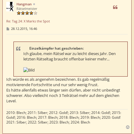
h
Hangman
o
Rätselmeister
b
e
Re: Tag 24: X Marks the Spot
n
B
28.12.2015, 16:46
e
i
t
r
a
Einzelkämpfer hat geschrieben:
g
Ich glaube, mein Rätsel war zu leicht dieses Jahr. Den
letzten Rätseltag braucht offenbar keiner mehr...
Ich würde es als angenehm bezeichnen. Es gab regelmäßig
motivierende Fortschritte und nur sehr wenig Frust.
Es hätte allenfalls etwas länger sein dürfen, aber nicht unbedingt
schwerer. Also vielleicht noch 3 Teilrätsel mehr auf dem gleichen
Level.
2010: Blech; 2011: Silber; 2012: Gold!; 2013: Silber; 2014: Gold!; 2015:
Gold!; 2016: Blech; 2017: Blech; 2018: Blech; 2019: Blech; 2020: Gold!
2021: Silber; 2022: Silber; 2023: Blech; 2024: Blech
N
a