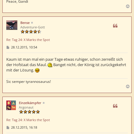
Peace, Gandi
N
a
c
h
Bense
o
Adventure-Gott
b
e
Re: Tag 24: X Marks the Spot
n
B
28.12.2015, 10:54
e
i
t
Kaum ist man mal ein paar Tage etwas ruhiger, schon zerreißt sich
r
der Hofstaat das Maul.
Banget nicht, der König ist zurückgekehrt
a
mit der Lösung.
g
Sic semper tyrannosaurus!
N
a
c
h
Einzelkämpfer
o
Argonaut
b
e
Re: Tag 24: X Marks the Spot
n
B
28.12.2015, 16:18
e