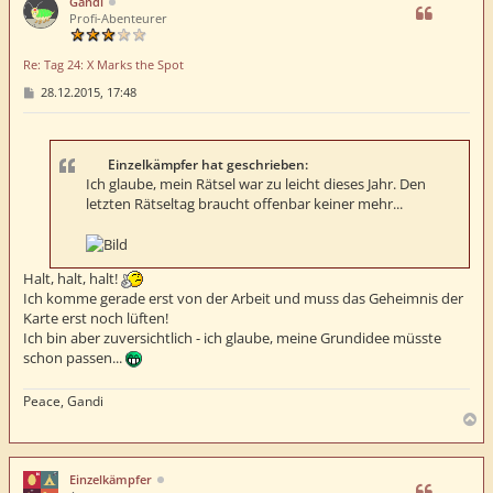
Gandi
o
Profi-Abenteurer
b
e
Re: Tag 24: X Marks the Spot
n
B
28.12.2015, 17:48
e
i
t
r
a
Einzelkämpfer hat geschrieben:
g
Ich glaube, mein Rätsel war zu leicht dieses Jahr. Den
letzten Rätseltag braucht offenbar keiner mehr...
Halt, halt, halt!
Ich komme gerade erst von der Arbeit und muss das Geheimnis der
Karte erst noch lüften!
Ich bin aber zuversichtlich - ich glaube, meine Grundidee müsste
schon passen...
Peace, Gandi
N
a
c
h
Einzelkämpfer