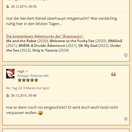
B
28.12.2015, 00:35
e
i
t
Hat der bei dem Rätsel überhaupt mitgemacht? War verdächtig
r
ruhig hier in den letzten Tagen...
a
g
Die kostenlosen Adventures der "Argonauts":
Me and the Robot
(2020),
Welcome to the Funky Fair
(2020),
IMAGinE
(2021),
MVEM: A Druidic Adventure
(2021),
Oh My God
(2022),
Under
the Sea
(2023),
Only in Yazoria
(2024)
N
a
c
h
regit
o
Riesiger Roboteraffe
b
e
Re: Tag 24: X Marks the Spot
n
B
28.12.2015, 00:48
e
i
t
Hat er denn noch nix eingeschickt? Er wird doch wohl Gold nicht
r
verpassen wollen.
a
g
N
a
c