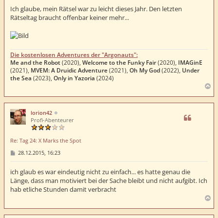
i
t
Ich glaube, mein Rätsel war zu leicht dieses Jahr. Den letzten
r
Rätseltag braucht offenbar keiner mehr...
a
g
Die kostenlosen Adventures der "Argonauts":
Me and the Robot
(2020),
Welcome to the Funky Fair
(2020),
IMAGinE
(2021),
MVEM: A Druidic Adventure
(2021),
Oh My God
(2022),
Under
the Sea
(2023),
Only in Yazoria
(2024)
N
a
c
h
lorion42
o
Profi-Abenteurer
b
e
Re: Tag 24: X Marks the Spot
n
B
28.12.2015, 16:23
e
i
t
ich glaub es war eindeutig nicht zu einfach... es hatte genau die
r
Länge, dass man motiviert bei der Sache bleibt und nicht aufgibt. Ich
a
hab etliche Stunden damit verbracht
g
N
a
c