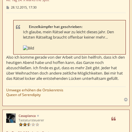
n
B
28.12.2015, 17:30
e
i
t
r
a
Einzelkämpfer hat geschrieben:
g
Ich glaube, mein Rätsel war zu leicht dieses Jahr. Den
letzten Rätseltag braucht offenbar keiner mehr...
Also ich komme gerade von der Arbeit und bin heilfroh, dass ich den
heutigen Abend habe und hoffen kann, das Ganze noch
abzuschließen. Ich finde es gut, dass es mehr Zeit gibt. Jeder hat
über Weihnachten doch andere zeitliche Möglichkeiten. Bei mir hat
das Rätsel locker alle entstehenden Lücken unterhaltsam gefüllt.
Umwege erhöhen die Ortskenntnis
Queen of Serendipity
N
a
c
h
Casaplanca
o
Tastatursteuerer
b
e