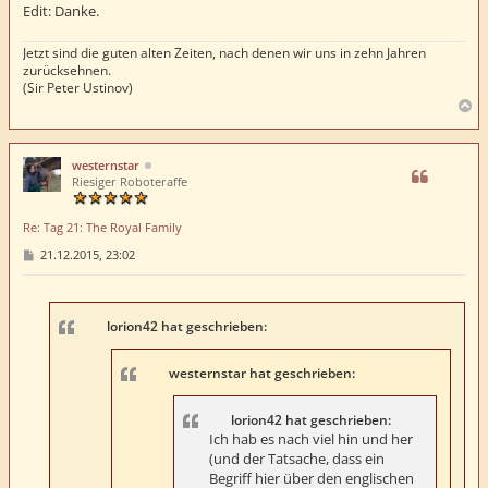
Edit: Danke.
Jetzt sind die guten alten Zeiten, nach denen wir uns in zehn Jahren
zurücksehnen.
(Sir Peter Ustinov)
N
a
c
h
westernstar
o
Riesiger Roboteraffe
b
e
Re: Tag 21: The Royal Family
n
B
21.12.2015, 23:02
e
i
t
r
a
lorion42 hat geschrieben:
g
westernstar hat geschrieben:
lorion42 hat geschrieben:
Ich hab es nach viel hin und her
(und der Tatsache, dass ein
Begriff hier über den englischen