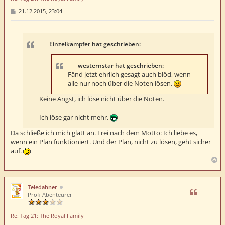
n
B
21.12.2015, 23:04
e
i
t
r
a
Einzelkämpfer hat geschrieben:
g
westernstar hat geschrieben:
Fänd jetzt ehrlich gesagt auch blöd, wenn
alle nur noch über die Noten lösen.
Keine Angst, ich löse nicht über die Noten.
Ich löse gar nicht mehr.
Da schließe ich mich glatt an. Frei nach dem Motto: Ich liebe es,
wenn ein Plan funktioniert. Und der Plan, nicht zu lösen, geht sicher
auf.
N
a
c
h
Teledahner
o
Profi-Abenteurer
b
e
Re: Tag 21: The Royal Family
n