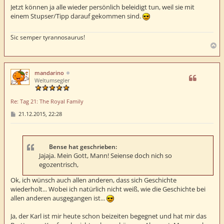
t
Jetzt können ja alle wieder persönlich beleidigt tun, weil sie mit
r
einem Stupser/Tipp darauf gekommen sind.
a
g
Sic semper tyrannosaurus!
N
a
c
h
mandarino
o
Weltumsegler
b
e
Re: Tag 21: The Royal Family
n
B
21.12.2015, 22:28
e
i
t
r
a
Bense hat geschrieben:
g
Jajaja. Mein Gott, Mann! Seiense doch nich so
egozentrisch,
Ok, ich wünsch auch allen anderen, dass sich Geschichte
wiederholt... Wobei ich natürlich nicht weiß, wie die Geschichte bei
allen anderen ausgegangen ist...
Ja, der Karl ist mir heute schon beizeiten begegnet und hat mir das