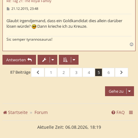
Re: Tag 21: The Royal Family
n
B
21.12.2015, 23:48
e
i
t
Glaubt irgendjemand, dass ein Goldkandidat dies allein darüber
r
lösen würde?
Dann krieche ich zu Kreuze.
a
g
Sic semper tyrannosaurus!
N
a
c
Antworten
h
o
b
87 Beiträge
1
2
3
4
5
6
e
Vorherige
Nächste
n
Gehe zu
Startseite
Forum
FAQ
Aktuelle Zeit: 06.08.2026, 18:19