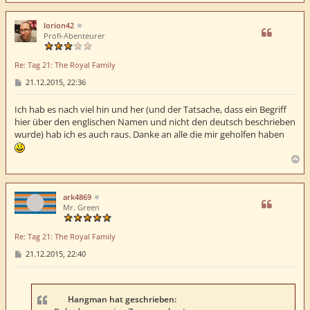
c
h
lorion42
o
Profi-Abenteurer
b
e
Re: Tag 21: The Royal Family
n
B
21.12.2015, 22:36
e
i
t
Ich hab es nach viel hin und her (und der Tatsache, dass ein Begriff
r
hier über den englischen Namen und nicht den deutsch beschrieben
a
wurde) hab ich es auch raus. Danke an alle die mir geholfen haben
g
N
a
c
h
ark4869
o
Mr. Green
b
e
Re: Tag 21: The Royal Family
n
B
21.12.2015, 22:40
e
i
t
r
a
Hangman hat geschrieben:
g