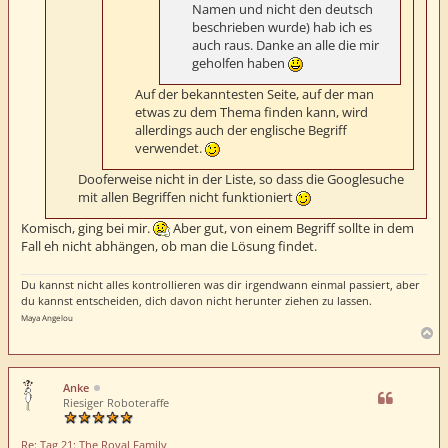
Namen und nicht den deutsch
beschrieben wurde) hab ich es
auch raus. Danke an alle die mir
geholfen haben
Auf der bekanntesten Seite, auf der man
etwas zu dem Thema finden kann, wird
allerdings auch der englische Begriff
verwendet.
Dooferweise nicht in der Liste, so dass die Googlesuche
mit allen Begriffen nicht funktioniert
Komisch, ging bei mir.
Aber gut, von einem Begriff sollte in dem
Fall eh nicht abhängen, ob man die Lösung findet.
Du kannst nicht alles kontrollieren was dir irgendwann einmal passiert, aber
du kannst entscheiden, dich davon nicht herunter ziehen zu lassen.
Maya Angelou
N
a
c
h
Anke
o
Riesiger Roboteraffe
b
e
Re: Tag 21: The Royal Family