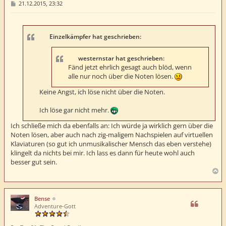
B
21.12.2015, 23:32
e
i
t
r
a
Einzelkämpfer hat geschrieben:
g
westernstar hat geschrieben:
Fänd jetzt ehrlich gesagt auch blöd, wenn
alle nur noch über die Noten lösen.
Keine Angst, ich löse nicht über die Noten.
Ich löse gar nicht mehr.
Ich schließe mich da ebenfalls an: Ich würde ja wirklich gern über die
Noten lösen, aber auch nach zig-maligem Nachspielen auf virtuellen
Klaviaturen (so gut ich unmusikalischer Mensch das eben verstehe)
klingelt da nichts bei mir. Ich lass es dann für heute wohl auch
besser gut sein.
N
a
c
h
Bense
o
Adventure-Gott
b
e