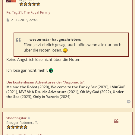
b
e
Re: Tag 21: The Royal Family
n
B
21.12.2015, 22:46
e
i
t
r
a
westernstar hat geschrieben:
g
Fänd jetzt ehrlich gesagt auch blöd, wenn alle nur noch
über die Noten lösen.
Keine Angst, ich löse nicht über die Noten.
Ich löse gar nicht mehr.
Die kostenlosen Adventures der "Argonauts":
Me and the Robot
(2020),
Welcome to the Funky Fair
(2020),
IMAGinE
(2021),
MVEM: A Druidic Adventure
(2021),
Oh My God
(2022),
Under
the Sea
(2023),
Only in Yazoria
(2024)
N
a
c
h
Shootingstar
o
Riesiger Roboteraffe
b
e