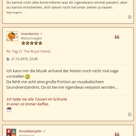
Du kannst nicht alles kontrollieren was dir irgendwann einmal passiert, aber
du kannst entscheiden, dich davon nicht herunter ziehen zu lassen.
Maya Angelou
N
a
c
h
mandarino
o
Weltumsegler
b
e
Re: Tag 21: The Royal Family
n
B
21.12.2015, 22:45
e
i
t
Ich kann mir die Musik anhand der Noten noch nicht mal vage
r
vorstellen
a
Da fehlt mir echt eine große Portion an musikalischem
g
Grundverständnis. Da ist bei mir irgendwas verpasst worden...
Ich habe nie alle Tassen im Schrank.
In einer ist immer Kaffee.
N
a
c
h
Einzelkämpfer
o
Argonaut