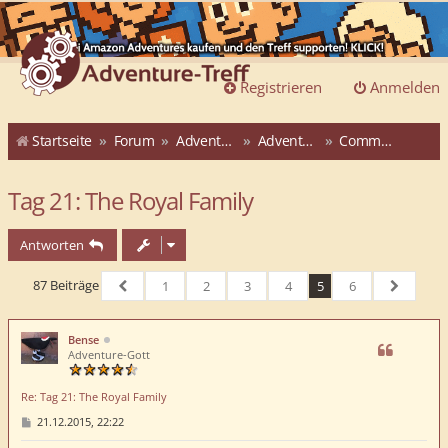
Registrieren
Anmelden
Startseite
Forum
Adventure-Treff
Adventure-Treff-Adventskalender
Community-ATAK 2015
Tag 21: The Royal Family
Antworten
87 Beiträge
1
2
3
4
5
6
Vorherige
Nächste
Bense
Adventure-Gott
Re: Tag 21: The Royal Family
B
21.12.2015, 22:22
e
i