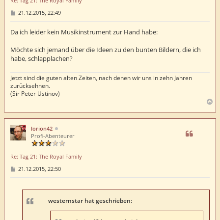
Re: Tag 21: The Royal Family
n
B
21.12.2015, 22:49
e
i
t
Da ich leider kein Musikinstrument zur Hand habe:
r
a
Möchte sich jemand über die Ideen zu den bunten Bildern, die ich
g
habe, schlapplachen?
Jetzt sind die guten alten Zeiten, nach denen wir uns in zehn Jahren
zurücksehnen.
(Sir Peter Ustinov)
N
a
c
h
lorion42
o
Profi-Abenteurer
b
e
Re: Tag 21: The Royal Family
n
B
21.12.2015, 22:50
e
i
t
r
a
westernstar hat geschrieben:
g