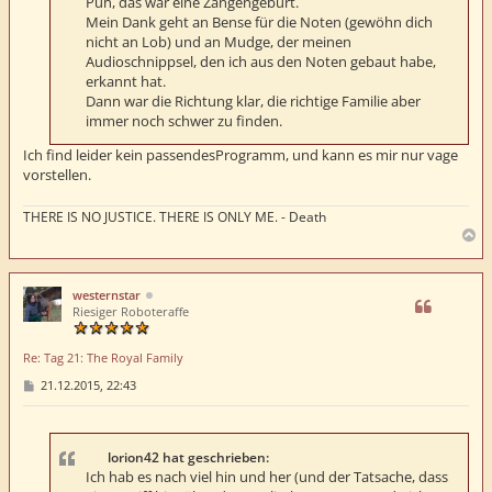
Puh, das war eine Zangengeburt.
Mein Dank geht an Bense für die Noten (gewöhn dich
nicht an Lob) und an Mudge, der meinen
Audioschnippsel, den ich aus den Noten gebaut habe,
erkannt hat.
Dann war die Richtung klar, die richtige Familie aber
immer noch schwer zu finden.
Ich find leider kein passendesProgramm, und kann es mir nur vage
vorstellen.
THERE IS NO JUSTICE. THERE IS ONLY ME. - Death
N
a
c
h
westernstar
o
Riesiger Roboteraffe
b
e
Re: Tag 21: The Royal Family
n
B
21.12.2015, 22:43
e
i
t
r
a
lorion42 hat geschrieben:
g
Ich hab es nach viel hin und her (und der Tatsache, dass