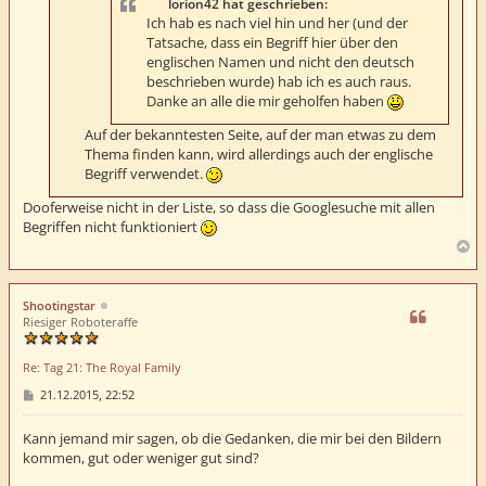
lorion42 hat geschrieben:
Ich hab es nach viel hin und her (und der
Tatsache, dass ein Begriff hier über den
englischen Namen und nicht den deutsch
beschrieben wurde) hab ich es auch raus.
Danke an alle die mir geholfen haben
Auf der bekanntesten Seite, auf der man etwas zu dem
Thema finden kann, wird allerdings auch der englische
Begriff verwendet.
Dooferweise nicht in der Liste, so dass die Googlesuche mit allen
Begriffen nicht funktioniert
N
a
c
h
Shootingstar
o
Riesiger Roboteraffe
b
e
Re: Tag 21: The Royal Family
n
B
21.12.2015, 22:52
e
i
t
Kann jemand mir sagen, ob die Gedanken, die mir bei den Bildern
r
kommen, gut oder weniger gut sind?
a
g