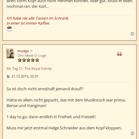
Brett vorm Kopf auch nicht nehmen können. Aber gut. Muss er eben
nochmal ran, der Karl...
Ich habe nie alle Tassen im Schrank.
In einer ist immer Kaffee.
N
a
c
h
mudge
o
Ohr-Meet-O-Loge
b
e
Re: Tag 21: The Royal Family
n
B
21.12.2015, 22:31
e
i
t
So ist doch nicht ernsthaft jemand drauf!?
r
a
Hätte es allein nicht gepackt, das mit dem Musikstück war prima,
g
Bense und Hangman!
1 day to go, dann endlich in Freiheit und Freizeit!
Muss mir jetzt erstmal Helge Schneider aus dem Kopf kloppen..
N
a