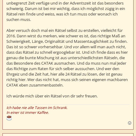
unbegrenzt Zeit verfüge und in der Adventszeit ist das besonders
g
schwierig. Darum ist bei mir wichtig, dass ich möglichst zügig in ein
Rätsel rein finde und weiss, was ich tun muss oder wonach ich
suchen muss.
Aber versuch doch mal ein Rätsel selbst zu erstellen, vielleicht für
2016. Dann wirst du merken, wie schwer es ist, das richtige Maß an
Schwierigkeit, Länge, Originalität und Massentauglichkeit zu finden.
Das ist so schwer vorhersehbar. Und vor allem will man auch nicht,
dass das Rätsel zu schnell ergooglebar ist. Und ich finde dass es hier
genau die bunte Mischung ist aus unterschiedlichsten Rätseln, die
das Besondere des CATAK ausmachen. Und da muss nun mal Jeder
das Richtige zum Raten für sich selber aussuchen. Und wer den
Ehrgeiz und die Zeit hat, hier alle 24 Rätsel zu lösen, der ist genau
richtig hier. Wer das nicht hat, muss sich seinen eigenen machbaren
CATAK eben zusammenbasteln.
Ich würde mich über ein Rätsel von dir sehr freuen.
Ich habe nie alle Tassen im Schrank.
In einer ist immer Kaffee.
N
a
c