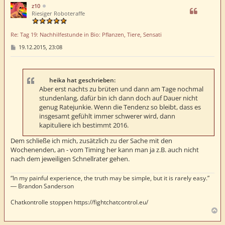
h
z10
o
Riesiger Roboteraffe
b
e
Re: Tag 19: Nachhilfestunde in Bio: Pflanzen, Tiere, Sensati
n
B
19.12.2015, 23:08
e
i
t
r
a
heika hat geschrieben:
g
Aber erst nachts zu brüten und dann am Tage nochmal
stundenlang, dafür bin ich dann doch auf Dauer nicht
genug Ratejunkie. Wenn die Tendenz so bleibt, dass es
insgesamt gefühlt immer schwerer wird, dann
kapituliere ich bestimmt 2016.
Dem schließe ich mich, zusätzlich zu der Sache mit den
Wochenenden, an - vom Timing her kann man ja z.B. auch nicht
nach dem jeweiligen Schnellrater gehen.
“In my painful experience, the truth may be simple, but it is rarely easy.”
― Brandon Sanderson
Chatkontrolle stoppen https://fightchatcontrol.eu/
N
a