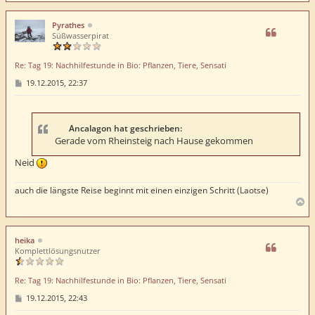
c
h
Pyrathes
o
Süßwasserpirat
b
e
Re: Tag 19: Nachhilfestunde in Bio: Pflanzen, Tiere, Sensati
n
B
19.12.2015, 22:37
e
i
t
r
a
Ancalagon hat geschrieben:
g
Gerade vom Rheinsteig nach Hause gekommen
Neid
auch die längste Reise beginnt mit einen einzigen Schritt (Laotse)
N
a
c
h
heika
o
Komplettlösungsnutzer
b
e
Re: Tag 19: Nachhilfestunde in Bio: Pflanzen, Tiere, Sensati
n
B
19.12.2015, 22:43
e