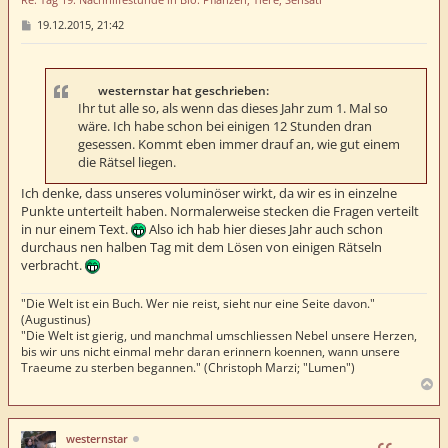
B
19.12.2015, 21:42
e
i
t
r
a
westernstar hat geschrieben:
g
Ihr tut alle so, als wenn das dieses Jahr zum 1. Mal so
wäre. Ich habe schon bei einigen 12 Stunden dran
gesessen. Kommt eben immer drauf an, wie gut einem
die Rätsel liegen.
Ich denke, dass unseres voluminöser wirkt, da wir es in einzelne
Punkte unterteilt haben. Normalerweise stecken die Fragen verteilt
in nur einem Text.
Also ich hab hier dieses Jahr auch schon
durchaus nen halben Tag mit dem Lösen von einigen Rätseln
verbracht.
"Die Welt ist ein Buch. Wer nie reist, sieht nur eine Seite davon."
(Augustinus)
"Die Welt ist gierig, und manchmal umschliessen Nebel unsere Herzen,
bis wir uns nicht einmal mehr daran erinnern koennen, wann unsere
Traeume zu sterben begannen." (Christoph Marzi; "Lumen")
N
a
c
h
westernstar