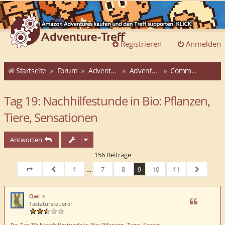
Registrieren
Anmelden
Startseite
Forum
Adventure-Treff
Adventure-Treff-Adventskalender
Community-ATAK 2015
Tag 19: Nachhilfestunde in Bio: Pflanzen,
Tiere, Sensationen
Antworten
156 Beiträge
1
…
7
8
9
10
11
Seite
9
von
Vorherige
11
Nächste
Owl
Tastatursteuerer
Re: Tag 19: Nachhilfestunde in Bio: Pflanzen, Tiere, Sensati