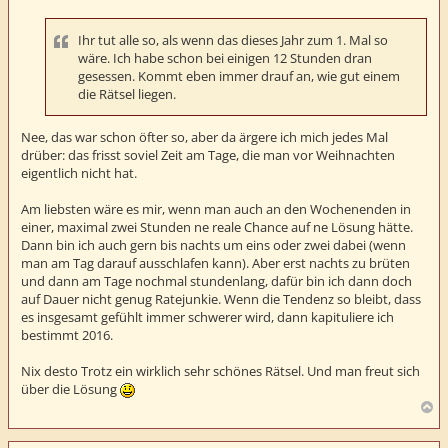
i
t
r
Ihr tut alle so, als wenn das dieses Jahr zum 1. Mal so
a
g
wäre. Ich habe schon bei einigen 12 Stunden dran
gesessen. Kommt eben immer drauf an, wie gut einem
die Rätsel liegen.
Nee, das war schon öfter so, aber da ärgere ich mich jedes Mal
drüber: das frisst soviel Zeit am Tage, die man vor Weihnachten
eigentlich nicht hat.
Am liebsten wäre es mir, wenn man auch an den Wochenenden in
einer, maximal zwei Stunden ne reale Chance auf ne Lösung hätte.
Dann bin ich auch gern bis nachts um eins oder zwei dabei (wenn
man am Tag darauf ausschlafen kann). Aber erst nachts zu brüten
und dann am Tage nochmal stundenlang, dafür bin ich dann doch
auf Dauer nicht genug Ratejunkie. Wenn die Tendenz so bleibt, dass
es insgesamt gefühlt immer schwerer wird, dann kapituliere ich
bestimmt 2016.
Nix desto Trotz ein wirklich sehr schönes Rätsel. Und man freut sich
über die Lösung
N
a
c