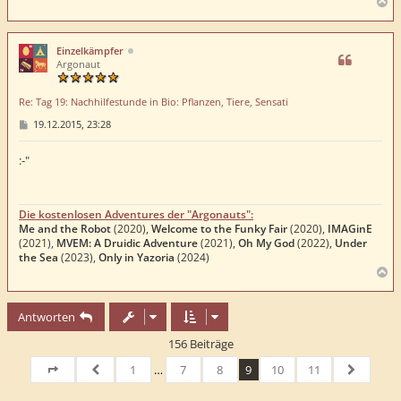
N
a
c
h
Einzelkämpfer
o
Argonaut
b
e
Re: Tag 19: Nachhilfestunde in Bio: Pflanzen, Tiere, Sensati
n
B
19.12.2015, 23:28
e
i
t
:-"
r
a
g
Die kostenlosen Adventures der "Argonauts":
Me and the Robot
(2020),
Welcome to the Funky Fair
(2020),
IMAGinE
(2021),
MVEM: A Druidic Adventure
(2021),
Oh My God
(2022),
Under
the Sea
(2023),
Only in Yazoria
(2024)
N
a
c
Antworten
h
o
156 Beiträge
b
e
1
…
7
8
9
10
11
n
Seite
9
von
Vorherige
11
Nächste