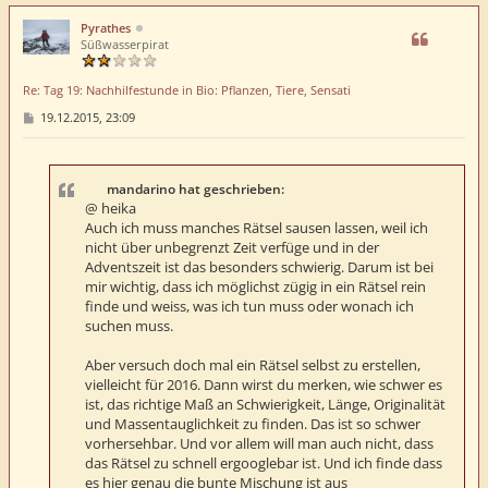
c
h
Pyrathes
o
Süßwasserpirat
b
e
Re: Tag 19: Nachhilfestunde in Bio: Pflanzen, Tiere, Sensati
n
B
19.12.2015, 23:09
e
i
t
r
a
mandarino hat geschrieben:
g
@ heika
Auch ich muss manches Rätsel sausen lassen, weil ich
nicht über unbegrenzt Zeit verfüge und in der
Adventszeit ist das besonders schwierig. Darum ist bei
mir wichtig, dass ich möglichst zügig in ein Rätsel rein
finde und weiss, was ich tun muss oder wonach ich
suchen muss.
Aber versuch doch mal ein Rätsel selbst zu erstellen,
vielleicht für 2016. Dann wirst du merken, wie schwer es
ist, das richtige Maß an Schwierigkeit, Länge, Originalität
und Massentauglichkeit zu finden. Das ist so schwer
vorhersehbar. Und vor allem will man auch nicht, dass
das Rätsel zu schnell ergooglebar ist. Und ich finde dass
es hier genau die bunte Mischung ist aus