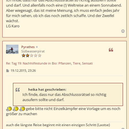
Ich finde, dass nur das Abschlusssrätsel so richtig ausufern sollte
und darf. Und allenfalls noch eine (!) Weltreise an einem Sonnabend.
Aber wiegesagt, das ist meine Meinung, ich muss einfach jedes Jahr
für mich sehen, ob ich das noch zeitlich schaffe. Und der Zweifel
wächst.
LG Karo
N
a
c
h
Pyrathes
o
Süßwasserpirat
b
e
Re: Tag 19: Nachhilfestunde in Bio: Pflanzen, Tiere, Sensati
n
B
19.12.2015, 23:26
e
i
t
r
a
heika hat geschrieben:
g
Ich finde, dass nur das Abschlusssrätsel so richtig
ausufern sollte und darf.
gebe bitte nicht Einzelkämpfer eine Vorlage um es noch
größer zu machen
auch die längste Reise beginnt mit einen einzigen Schritt (Laotse)