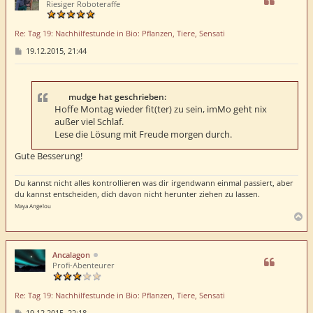
o
Riesiger Roboteraffe
b
e
Re: Tag 19: Nachhilfestunde in Bio: Pflanzen, Tiere, Sensati
n
B
19.12.2015, 21:44
e
i
t
r
a
mudge hat geschrieben:
g
Hoffe Montag wieder fit(ter) zu sein, imMo geht nix
außer viel Schlaf.
Lese die Lösung mit Freude morgen durch.
Gute Besserung!
Du kannst nicht alles kontrollieren was dir irgendwann einmal passiert, aber
du kannst entscheiden, dich davon nicht herunter ziehen zu lassen.
Maya Angelou
N
a
c
h
Ancalagon
o
Profi-Abenteurer
b
e
Re: Tag 19: Nachhilfestunde in Bio: Pflanzen, Tiere, Sensati
n
B
19.12.2015, 22:18