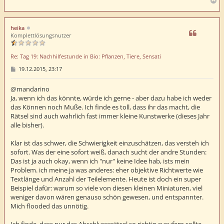
N
a
c
h
heika
o
Komplettlösungsnutzer
b
e
Re: Tag 19: Nachhilfestunde in Bio: Pflanzen, Tiere, Sensati
n
B
19.12.2015, 23:17
e
i
t
@mandarino
r
Ja, wenn ich das könnte, würde ich gerne - aber dazu habe ich weder
a
das Können noch Muße. Ich finde es toll, dass ihr das macht, die
g
Rätsel sind auch wahrlich fast immer kleine Kunstwerke (dieses Jahr
alle bisher).
Klar ist das schwer, die Schwierigkeit einzuschätzen, das versteh ich
sofort. Was der eine sofort weiß, danach sucht der andre Stunden:
Das ist ja auch okay, wenn ich "nur" keine Idee hab, ists mein
Problem. ich meine ja was anderes: eher objektive Richtwerte wie
Textlänge und Anzahl der Teilelemente. Heute ist doch ein super
Beispiel dafür: warum so viele von diesen kleinen Miniaturen, viel
weniger davon wären genauso schön gewesen, und entspannter.
Mich flooded das unnötig.