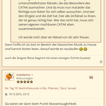
unterschiedlichsten Rätseln, die das Besondere des
CATAK ausmachen. Und da muss nun mal Jeder das
Richtige zum Raten für sich selber aussuchen. Und wer
den Ehrgeiz und die Zeit hat, hier alle 24 Rätsel zu lösen,
der ist genau richtig hier. Wer das nicht hat, muss sich
seinen eigenen machbaren CATAK eben
zusammenbasteln.
Ich würde mich über ein Rätsel von dir sehr freuen.
Dann hoffe ich du bist im Bereich der klassischen Musik zu Hause
und kannst Noten lesen, darauf würde es rauslaufen
auch die längste Reise beginnt mit einen einzigen Schritt (Laotse)
N
a
c
h
mandarino
o
Weltumsegler
b
e
Re: Tag 19: Nachhilfestunde in Bio: Pflanzen, Tiere, Sensati
n
B
19.12.2015, 23:12
e
i
t
Da wären wir dann beim Punkt Massentauglichkeit.