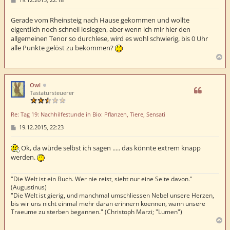
e
i
t
Gerade vom Rheinsteig nach Hause gekommen und wollte
r
eigentlich noch schnell loslegen, aber wenn ich mir hier den
a
allgemeinen Tenor so durchlese, wird es wohl schwierig, bis 0 Uhr
g
alle Punkte gelöst zu bekommen?
N
a
c
h
Owl
o
Tastatursteuerer
b
e
Re: Tag 19: Nachhilfestunde in Bio: Pflanzen, Tiere, Sensati
n
B
19.12.2015, 22:23
e
i
t
Ok, da würde selbst ich sagen ..... das könnte extrem knapp
r
werden.
a
g
"Die Welt ist ein Buch. Wer nie reist, sieht nur eine Seite davon."
(Augustinus)
"Die Welt ist gierig, und manchmal umschliessen Nebel unsere Herzen,
bis wir uns nicht einmal mehr daran erinnern koennen, wann unsere
Traeume zu sterben begannen." (Christoph Marzi; "Lumen")
N
a