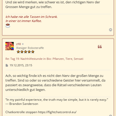
r
Und sie wird merken, wie schwer es ist, den richtigen Nerv der
a
Grossen Menge gut zu treffen.
g
Ich habe nie alle Tassen im Schrank.
In einer ist immer Kaffee.
N
a
c
h
z10
o
Riesiger Roboteraffe
b
e
Re: Tag 19: Nachhilfestunde in Bio: Pflanzen, Tiere, Sensati
n
B
19.12.2015, 23:15
e
i
t
Ach, so wichtig finde ich es nicht den Nerv der großen Menge zu
r
treffen. Sind so oder so verschiedene Geister hier versammelt, da
a
passiert es zwangsweise, dass die Rätsel verschiedenen Leuten
g
unterschiedlich gut liegen.
“In my painful experience, the truth may be simple, but it is rarely easy.”
― Brandon Sanderson
Chatkontrolle stoppen https://fightchatcontrol.eu/