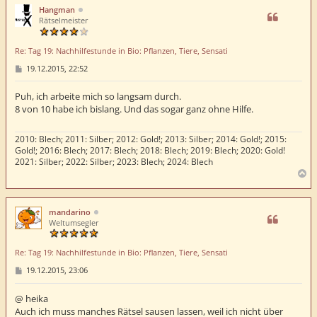
h
Hangman
o
Rätselmeister
b
e
Re: Tag 19: Nachhilfestunde in Bio: Pflanzen, Tiere, Sensati
n
B
19.12.2015, 22:52
e
i
t
Puh, ich arbeite mich so langsam durch.
r
8 von 10 habe ich bislang. Und das sogar ganz ohne Hilfe.
a
g
2010: Blech; 2011: Silber; 2012: Gold!; 2013: Silber; 2014: Gold!; 2015:
Gold!; 2016: Blech; 2017: Blech; 2018: Blech; 2019: Blech; 2020: Gold!
2021: Silber; 2022: Silber; 2023: Blech; 2024: Blech
N
a
c
h
mandarino
o
Weltumsegler
b
e
Re: Tag 19: Nachhilfestunde in Bio: Pflanzen, Tiere, Sensati
n
B
19.12.2015, 23:06
e
i
t
@ heika
r
Auch ich muss manches Rätsel sausen lassen, weil ich nicht über
a