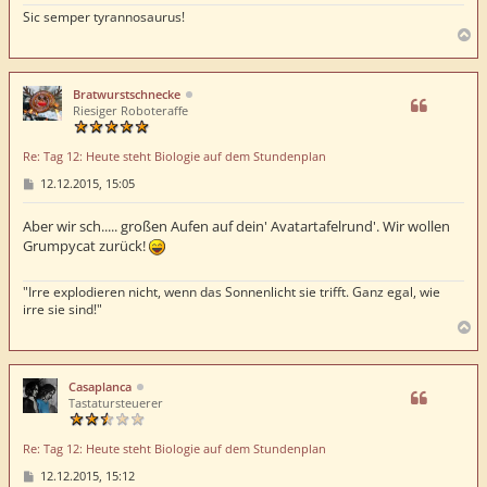
Sic semper tyrannosaurus!
N
a
c
h
Bratwurstschnecke
o
Riesiger Roboteraffe
b
e
Re: Tag 12: Heute steht Biologie auf dem Stundenplan
n
B
12.12.2015, 15:05
e
i
t
Aber wir sch..... großen Aufen auf dein' Avatartafelrund'. Wir wollen
r
Grumpycat zurück!
a
g
"Irre explodieren nicht, wenn das Sonnenlicht sie trifft. Ganz egal, wie
irre sie sind!"
N
a
c
h
Casaplanca
o
Tastatursteuerer
b
e
Re: Tag 12: Heute steht Biologie auf dem Stundenplan
n
B
12.12.2015, 15:12