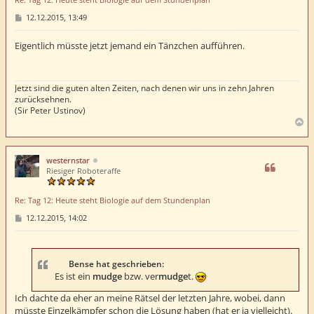
B
12.12.2015, 13:49
e
i
t
Eigentlich müsste jetzt jemand ein Tänzchen aufführen.
r
a
g
Jetzt sind die guten alten Zeiten, nach denen wir uns in zehn Jahren
zurücksehnen.
(Sir Peter Ustinov)
N
a
c
h
westernstar
o
Riesiger Roboteraffe
b
e
Re: Tag 12: Heute steht Biologie auf dem Stundenplan
n
B
12.12.2015, 14:02
e
i
t
r
a
Bense hat geschrieben:
g
Es ist ein
mudge
bzw. ver
mudge
t.
Ich dachte da eher an meine Rätsel der letzten Jahre, wobei, dann
müsste Einzelkämpfer schon die Lösung haben (hat er ja vielleicht).