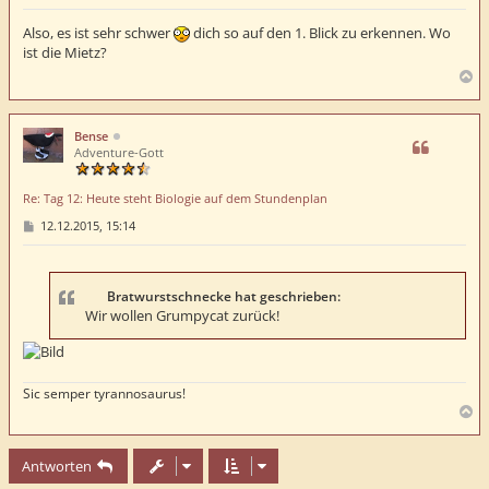
e
i
t
Also, es ist sehr schwer
dich so auf den 1. Blick zu erkennen. Wo
r
ist die Mietz?
a
g
N
a
c
h
Bense
o
Adventure-Gott
b
e
Re: Tag 12: Heute steht Biologie auf dem Stundenplan
n
B
12.12.2015, 15:14
e
i
t
r
a
Bratwurstschnecke hat geschrieben:
g
Wir wollen Grumpycat zurück!
Sic semper tyrannosaurus!
N
a
c
Antworten
h
o