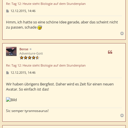
e
Re: Tag 12: Heute steht Biologie auf dem Stundenplan
n
B
12.12.2015, 14:46
e
i
t
Hmm, ich hatte so eine schöne Idee gerade, aber das scheint nicht
r
zu passen, schade
a
g
N
a
c
h
Bense
o
Adventure-Gott
b
e
Re: Tag 12: Heute steht Biologie auf dem Stundenplan
n
B
12.12.2015, 14:46
e
i
t
Wir haben übrigens Bergfest. Daher wird es Zeit für einen neuen
r
Avatar. So einfach ist das!
a
g
Sic semper tyrannosaurus!
N
a
c