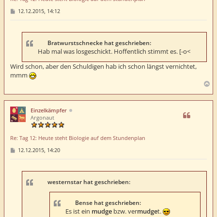
n
B
12.12.2015, 14:12
e
i
t
r
a
Bratwurstschnecke hat geschrieben:
g
Hab mal was losgeschickt. Hoffentlich stimmt es. [-o<
Wird schon, aber den Schuldigen hab ich schon längst vernichtet,
mmm
N
a
c
h
Einzelkämpfer
o
Argonaut
b
e
Re: Tag 12: Heute steht Biologie auf dem Stundenplan
n
B
12.12.2015, 14:20
e
i
t
r
a
westernstar hat geschrieben:
g
Bense hat geschrieben:
Es ist ein
mudge
bzw. ver
mudge
t.