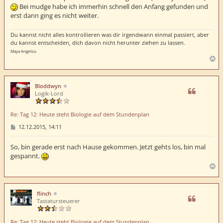
Bei mudge habe ich immerhin schnell den Anfang gefunden und
erst dann ging es nicht weiter.
Du kannst nicht alles kontrollieren was dir irgendwann einmal passiert, aber
du kannst entscheiden, dich davon nicht herunter ziehen zu lassen.
Maya Angelou
N
a
c
h
Bloddwyn
o
Logik-Lord
b
e
Re: Tag 12: Heute steht Biologie auf dem Stundenplan
n
B
12.12.2015, 14:11
e
i
t
So, bin gerade erst nach Hause gekommen. Jetzt gehts los, bin mal
r
gespannt.
a
g
N
a
c
h
flinch
o
Tastatursteuerer
b
e
Re: Tag 12: Heute steht Biologie auf dem Stundenplan