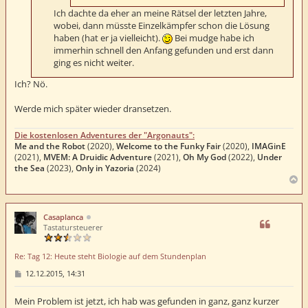
Ich dachte da eher an meine Rätsel der letzten Jahre,
wobei, dann müsste Einzelkämpfer schon die Lösung
haben (hat er ja vielleicht).
Bei mudge habe ich
immerhin schnell den Anfang gefunden und erst dann
ging es nicht weiter.
Ich? Nö.
Werde mich später wieder dransetzen.
Die kostenlosen Adventures der "Argonauts":
Me and the Robot
(2020),
Welcome to the Funky Fair
(2020),
IMAGinE
(2021),
MVEM: A Druidic Adventure
(2021),
Oh My God
(2022),
Under
the Sea
(2023),
Only in Yazoria
(2024)
N
a
c
h
Casaplanca
o
Tastatursteuerer
b
e
Re: Tag 12: Heute steht Biologie auf dem Stundenplan
n
B
12.12.2015, 14:31
e
i
t
Mein Problem ist jetzt, ich hab was gefunden in ganz, ganz kurzer