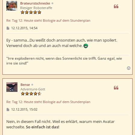
h
Bratwurstschnecke
o
Riesiger Roboteraffe
b
e
Re: Tag 12: Heute steht Biologie auf dem Stundenplan
n
B
12.12.2015, 14:54
e
i
t
Ey - samma...Du weißt doch ansonsten auch, wie man spoilert.
r
Verwend doch ab und an auch mal welche.
a
g
"Irre explodieren nicht, wenn das Sonnenlicht sie trifft. Ganz egal, wie
irre sie sind!"
N
a
c
h
Bense
o
Adventure-Gott
b
e
Re: Tag 12: Heute steht Biologie auf dem Stundenplan
n
B
12.12.2015, 15:02
e
i
t
Nein, in diesem Fall nicht. Weil es erklärt, warum mein Avatar
r
wechselte.
So einfach ist das!
a
g