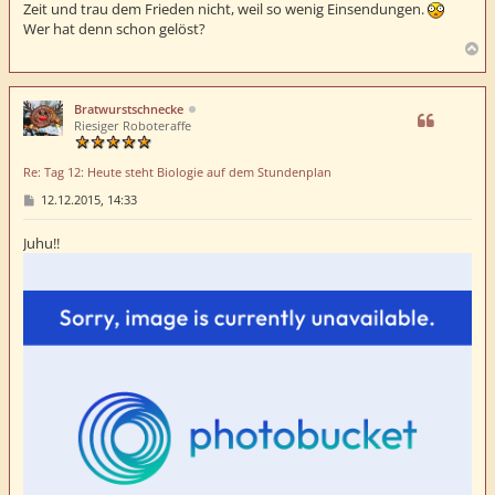
r
Zeit und trau dem Frieden nicht, weil so wenig Einsendungen.
a
Wer hat denn schon gelöst?
g
N
a
c
h
Bratwurstschnecke
o
Riesiger Roboteraffe
b
e
Re: Tag 12: Heute steht Biologie auf dem Stundenplan
n
B
12.12.2015, 14:33
e
i
t
Juhu!!
r
a
g