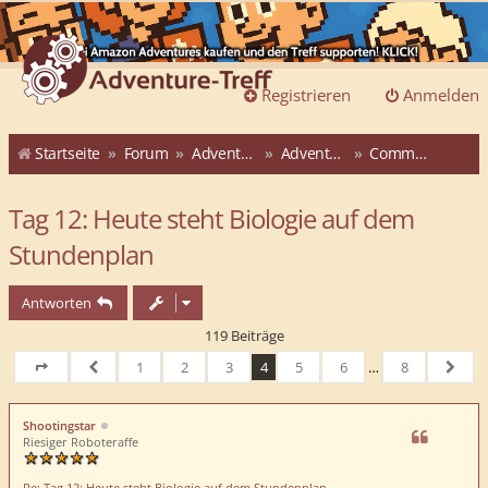
Registrieren
Anmelden
Startseite
Forum
Adventure-Treff
Adventure-Treff-Adventskalender
Community-ATAK 2015
Tag 12: Heute steht Biologie auf dem
Stundenplan
Antworten
119 Beiträge
1
2
3
4
5
6
…
8
Seite
4
von
Vorherige
8
Nächs
Shootingstar
Riesiger Roboteraffe
Re: Tag 12: Heute steht Biologie auf dem Stundenplan