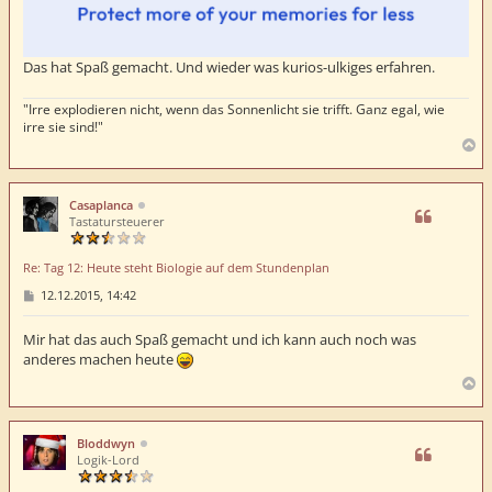
Das hat Spaß gemacht. Und wieder was kurios-ulkiges erfahren.
"Irre explodieren nicht, wenn das Sonnenlicht sie trifft. Ganz egal, wie
irre sie sind!"
N
a
c
h
Casaplanca
o
Tastatursteuerer
b
e
Re: Tag 12: Heute steht Biologie auf dem Stundenplan
n
B
12.12.2015, 14:42
e
i
t
Mir hat das auch Spaß gemacht und ich kann auch noch was
r
anderes machen heute
a
g
N
a
c
h
Bloddwyn
o
Logik-Lord
b