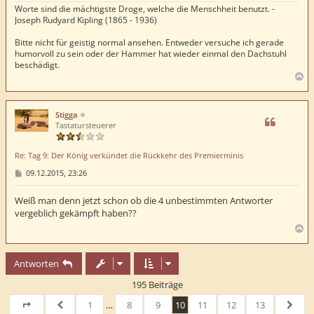
Worte sind die mächtigste Droge, welche die Menschheit benutzt. -
Joseph Rudyard Kipling (1865 - 1936)
Bitte nicht für geistig normal ansehen. Entweder versuche ich gerade
humorvoll zu sein oder der Hammer hat wieder einmal den Dachstuhl
beschädigt.
N
a
c
h
Stigga
o
Tastatursteuerer
b
e
Re: Tag 9: Der König verkündet die Rückkehr des Premierminis
n
B
09.12.2015, 23:26
e
i
t
Weiß man denn jetzt schon ob die 4 unbestimmten Antworter
r
vergeblich gekämpft haben??
a
g
N
a
c
Antworten
h
o
195 Beiträge
b
e
1
…
8
9
10
11
12
13
n