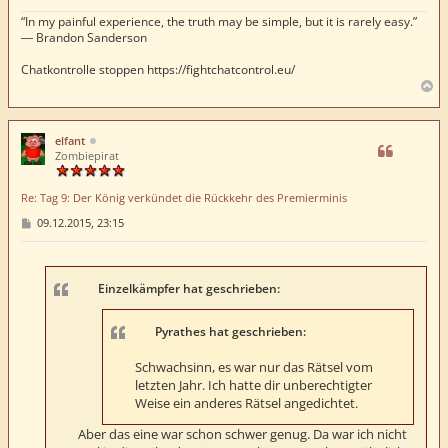
“In my painful experience, the truth may be simple, but it is rarely easy.”
― Brandon Sanderson
Chatkontrolle stoppen https://fightchatcontrol.eu/
N
a
c
h
elfant
o
Zombiepirat
b
e
Re: Tag 9: Der König verkündet die Rückkehr des Premierminis
n
B
09.12.2015, 23:15
e
i
t
r
a
Einzelkämpfer hat geschrieben:
g
Pyrathes hat geschrieben:
Schwachsinn, es war nur das Rätsel vom
letzten Jahr. Ich hatte dir unberechtigter
Weise ein anderes Rätsel angedichtet.
Aber das eine war schon schwer genug. Da war ich nicht