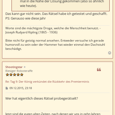
mal in die Nähe der Lösung gekommen (also so ähnlich
wie heute).
Das kann gar nicht sein. Das Rätsel habe ich getestet und geschafft.
PS: Genauso wie diese Jahr
Worte sind die mächtigste Droge, welche die Menschheit benutzt. -
Joseph Rudyard Kipling (1865 - 1936)
Bitte nicht für geistig normal ansehen. Entweder versuche ich gerade
humorvoll zu sein oder der Hammer hat wieder einmal den Dachstuhl
beschädigt.
N
a
c
h
Shootingstar
o
Riesiger Roboteraffe
b
e
Re: Tag 9: Der König verkündet die Rückkehr des Premierminis
n
B
09.12.2015, 23:18
e
i
t
Wer hat eigentlich dieses Rätsel probegerätselt?
r
a
g
Jetzt sind die guten alten Zeiten, nach denen wir uns in zehn Jahren