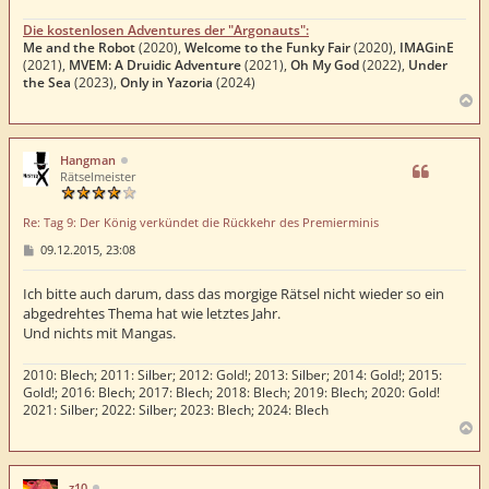
Die kostenlosen Adventures der "Argonauts":
Me and the Robot
(2020),
Welcome to the Funky Fair
(2020),
IMAGinE
(2021),
MVEM: A Druidic Adventure
(2021),
Oh My God
(2022),
Under
the Sea
(2023),
Only in Yazoria
(2024)
N
a
c
h
Hangman
o
Rätselmeister
b
e
Re: Tag 9: Der König verkündet die Rückkehr des Premierminis
n
B
09.12.2015, 23:08
e
i
t
Ich bitte auch darum, dass das morgige Rätsel nicht wieder so ein
r
abgedrehtes Thema hat wie letztes Jahr.
a
Und nichts mit Mangas.
g
2010: Blech; 2011: Silber; 2012: Gold!; 2013: Silber; 2014: Gold!; 2015:
Gold!; 2016: Blech; 2017: Blech; 2018: Blech; 2019: Blech; 2020: Gold!
2021: Silber; 2022: Silber; 2023: Blech; 2024: Blech
N
a
c
h
z10