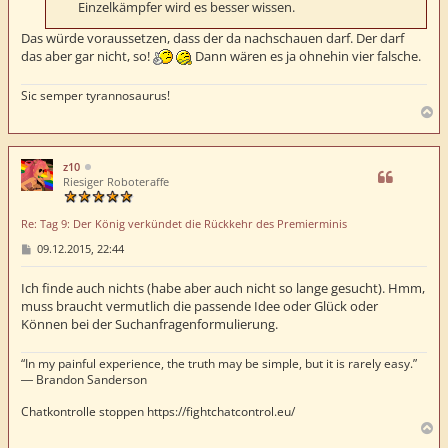
g
Einzelkämpfer wird es besser wissen.
Das würde voraussetzen, dass der da nachschauen darf. Der darf
das aber gar nicht, so!
Dann wären es ja ohnehin vier falsche.
Sic semper tyrannosaurus!
N
a
c
h
z10
o
Riesiger Roboteraffe
b
e
Re: Tag 9: Der König verkündet die Rückkehr des Premierminis
n
B
09.12.2015, 22:44
e
i
t
Ich finde auch nichts (habe aber auch nicht so lange gesucht). Hmm,
r
muss braucht vermutlich die passende Idee oder Glück oder
a
Können bei der Suchanfragenformulierung.
g
“In my painful experience, the truth may be simple, but it is rarely easy.”
― Brandon Sanderson
Chatkontrolle stoppen https://fightchatcontrol.eu/
N
a