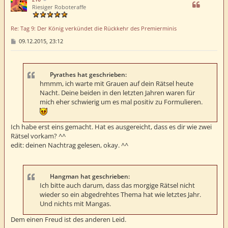
o
Riesiger Roboteraffe
b
e
Re: Tag 9: Der König verkündet die Rückkehr des Premierminis
n
B
09.12.2015, 23:12
e
i
t
r
a
Pyrathes hat geschrieben:
g
hmmm, ich warte mit Grauen auf dein Rätsel heute
Nacht. Deine beiden in den letzten Jahren waren für
mich eher schwierig um es mal positiv zu Formulieren.
Ich habe erst eins gemacht. Hat es ausgereicht, dass es dir wie zwei
Rätsel vorkam? ^^
edit: deinen Nachtrag gelesen, okay. ^^
Hangman hat geschrieben:
Ich bitte auch darum, dass das morgige Rätsel nicht
wieder so ein abgedrehtes Thema hat wie letztes Jahr.
Und nichts mit Mangas.
Dem einen Freud ist des anderen Leid.