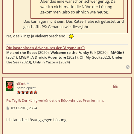
Aber das eine war schon schwer genug. Da
war ich nicht mal in die Nähe der Lösung
gekommen (also so ähnlich wie heute).
Das kann gar nicht sein. Das Rätsel habe ich getestet und
geschafft. PS: Genauso wie diese Jahr
Na, das klingt ja vielversprechend...
Die kostenlosen Adventures der "Argonauts":
Me and the Robot
(2020),
Welcome to the Funky Fair
(2020),
IMAGinE
(2021),
MVEM: A Druidic Adventure
(2021),
Oh My God
(2022),
Under
the Sea
(2023),
Only in Yazoria
(2024)
N
a
c
h
elfant
o
Zombiepirat
b
e
Re: Tag 9: Der König verkündet die Rückkehr des Premierminis
n
B
09.12.2015, 23:24
e
i
t
Ich tausche Lösung gegen Lösung.
r
a
g