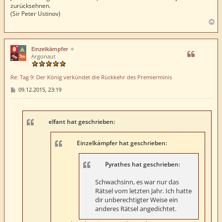
zurücksehnen.
(Sir Peter Ustinov)
N
a
c
h
Einzelkämpfer
o
Argonaut
b
e
Re: Tag 9: Der König verkündet die Rückkehr des Premierminis
n
B
09.12.2015, 23:19
e
i
t
r
a
elfant hat geschrieben:
g
Einzelkämpfer hat geschrieben:
Pyrathes hat geschrieben:
Schwachsinn, es war nur das
Rätsel vom letzten Jahr. Ich hatte
dir unberechtigter Weise ein
anderes Rätsel angedichtet.