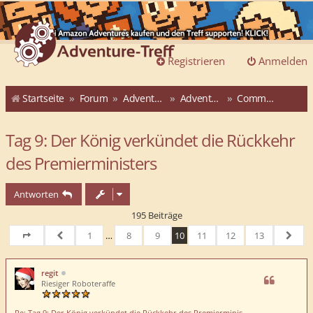
Registrieren
Anmelden
Startseite
Forum
Adventure-Treff
Adventure-Treff-Adventskalender
Community-ATAK 2015
Tag 9: Der König verkündet die Rückkehr
des Premierministers
Antworten
195 Beiträge
1
…
8
9
10
11
12
13
Seite
10
von
Vorherige
13
Nächs
regit
Riesiger Roboteraffe
Re: Tag 9: Der König verkündet die Rückkehr des Premierminis