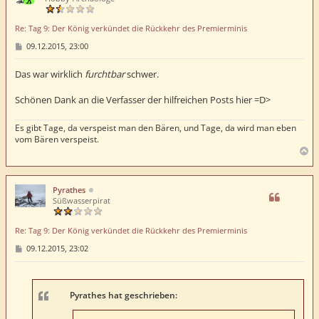
b
e
Re: Tag 9: Der König verkündet die Rückkehr des Premierminis
n
B
09.12.2015, 23:00
e
i
t
Das war wirklich
furchtbar
schwer.
r
a
Schönen Dank an die Verfasser der hilfreichen Posts hier =D>
g
Es gibt Tage, da verspeist man den Bären, und Tage, da wird man eben
vom Bären verspeist.
N
a
c
h
Pyrathes
o
Süßwasserpirat
b
e
Re: Tag 9: Der König verkündet die Rückkehr des Premierminis
n
B
09.12.2015, 23:02
e
i
t
r
a
Pyrathes hat geschrieben:
g