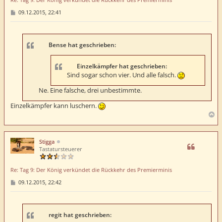
B
09.12.2015, 22:41
e
i
t
r
a
Bense hat geschrieben:
g
Einzelkämpfer hat geschrieben:
Sind sogar schon vier. Und alle falsch.
Ne. Eine falsche, drei unbestimmte.
Einzelkämpfer kann luschern.
N
a
c
h
Stigga
o
Tastatursteuerer
b
e
Re: Tag 9: Der König verkündet die Rückkehr des Premierminis
n
B
09.12.2015, 22:42
e
i
t
r
a
regit hat geschrieben:
g