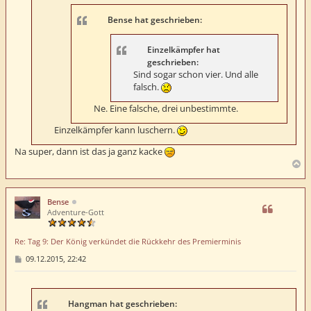
Bense hat geschrieben:
Einzelkämpfer hat
geschrieben:
Sind sogar schon vier. Und alle
falsch.
Ne. Eine falsche, drei unbestimmte.
Einzelkämpfer kann luschern.
Na super, dann ist das ja ganz kacke
N
a
c
h
Bense
o
Adventure-Gott
b
e
Re: Tag 9: Der König verkündet die Rückkehr des Premierminis
n
B
09.12.2015, 22:42
e
i
t
r
a
Hangman hat geschrieben: