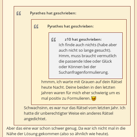
i
t
r
a
Pyrathes hat geschrieben:
g
Pyrathes hat geschrieben:
z10 hat geschrieben:
Ich finde auch nichts (habe aber
auch nicht so lange gesucht).
Hmm, muss braucht vermutlich
die passende Idee oder Glück
oder Können bei der
Suchanfragenformulierung.
hmmm, ich warte mit Grauen auf dein Rätsel
heute Nacht. Deine beiden in den letzten
Jahren waren für mich eher schwierig um es
mal positiv zu Formulieren.
Schwachsinn, es war nur das Rätsel vom letzten Jahr. Ich
hatte dir unberechtigter Weise ein anderes Rätsel
angedichtet.
Aber das eine war schon schwer genug. Da war ich nicht mal in die
Nähe der Lösung gekommen (also so ähnlich wie heute).