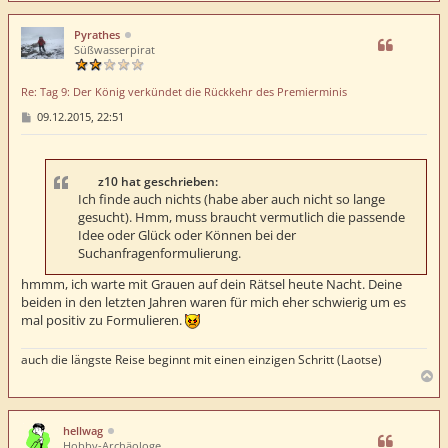
c
h
Pyrathes
o
Süßwasserpirat
b
e
Re: Tag 9: Der König verkündet die Rückkehr des Premierminis
n
B
09.12.2015, 22:51
e
i
t
r
a
z10 hat geschrieben:
g
Ich finde auch nichts (habe aber auch nicht so lange
gesucht). Hmm, muss braucht vermutlich die passende
Idee oder Glück oder Können bei der
Suchanfragenformulierung.
hmmm, ich warte mit Grauen auf dein Rätsel heute Nacht. Deine
beiden in den letzten Jahren waren für mich eher schwierig um es
mal positiv zu Formulieren.
auch die längste Reise beginnt mit einen einzigen Schritt (Laotse)
N
a
c
h
hellwag
o
Hobby-Archäologe