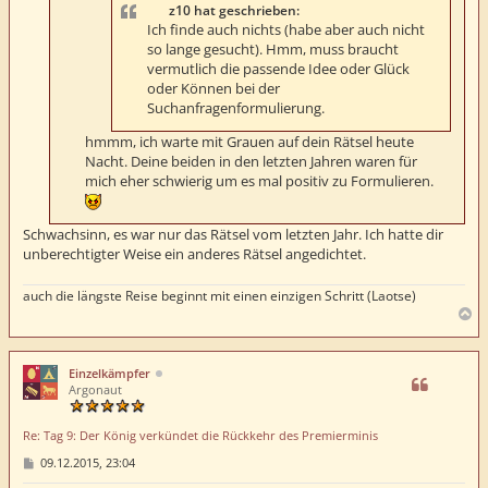
z10 hat geschrieben:
Ich finde auch nichts (habe aber auch nicht
so lange gesucht). Hmm, muss braucht
vermutlich die passende Idee oder Glück
oder Können bei der
Suchanfragenformulierung.
hmmm, ich warte mit Grauen auf dein Rätsel heute
Nacht. Deine beiden in den letzten Jahren waren für
mich eher schwierig um es mal positiv zu Formulieren.
Schwachsinn, es war nur das Rätsel vom letzten Jahr. Ich hatte dir
unberechtigter Weise ein anderes Rätsel angedichtet.
auch die längste Reise beginnt mit einen einzigen Schritt (Laotse)
N
a
c
h
Einzelkämpfer
o
Argonaut
b
e
Re: Tag 9: Der König verkündet die Rückkehr des Premierminis
n
B
09.12.2015, 23:04
e