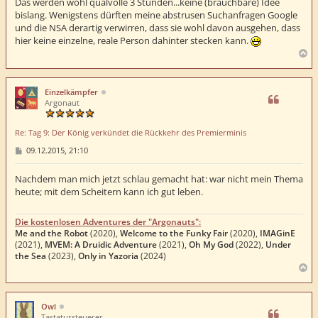
t
Das werden wohl qualvolle 3 Stunden...keine (brauchbare) Idee
r
bislang. Wenigstens dürften meine abstrusen Suchanfragen Google
a
und die NSA derartig verwirren, dass sie wohl davon ausgehen, dass
g
hier keine einzelne, reale Person dahinter stecken kann.
N
a
c
h
Einzelkämpfer
o
Argonaut
b
e
Re: Tag 9: Der König verkündet die Rückkehr des Premierminis
n
B
09.12.2015, 21:10
e
i
t
Nachdem man mich jetzt schlau gemacht hat: war nicht mein Thema
r
heute; mit dem Scheitern kann ich gut leben.
a
g
Die kostenlosen Adventures der "Argonauts":
Me and the Robot
(2020),
Welcome to the Funky Fair
(2020),
IMAGinE
(2021),
MVEM: A Druidic Adventure
(2021),
Oh My God
(2022),
Under
the Sea
(2023),
Only in Yazoria
(2024)
N
a
c
h
Owl
o
Tastatursteuerer