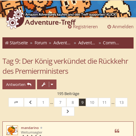
Registrieren
Anmelden
Startseite
Forum
Adventure-Treff
Adventure-Treff-Adventskalender
Community-ATAK 2015
Tag 9: Der König verkündet die Rückkehr
des Premierministers
Antworten
195 Beiträge
1
…
7
8
9
10
11
…
13
Seite
9
von
Vorherige
13
Nächste
mandarino
Weltumsegler