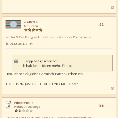
r
a
g
N
a
c
h
ark4869
o
Mr. Green
b
e
Re: Tag 9: Der König verkündet die Rückkehr des Premierminis
n
B
09.12.2015, 21:54
e
i
t
r
a
sepp hat geschrieben:
g
Ich hab keine Ideen mehr. Finito.
Dito. Ich schick gleich Garmisch-Partenkirchen ein.
THERE IS NO JUSTICE. THERE IS ONLY ME. - Death
N
a
c
h
PfitschiPfeil
o
Hobby-Archäologe
b
e
Re: Tag 9: Der König verkündet die Rückkehr des Premierminis