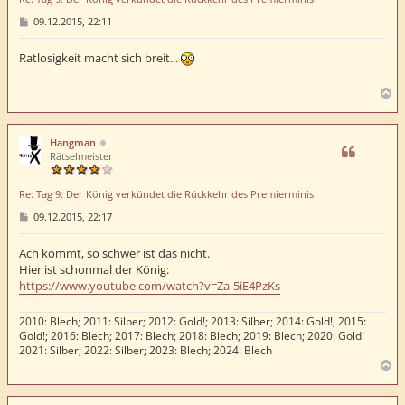
n
B
09.12.2015, 22:11
e
i
t
Ratlosigkeit macht sich breit...
r
a
g
N
a
c
h
Hangman
o
Rätselmeister
b
e
Re: Tag 9: Der König verkündet die Rückkehr des Premierminis
n
B
09.12.2015, 22:17
e
i
t
Ach kommt, so schwer ist das nicht.
r
Hier ist schonmal der König:
a
https://www.youtube.com/watch?v=Za-5iE4PzKs
g
2010: Blech; 2011: Silber; 2012: Gold!; 2013: Silber; 2014: Gold!; 2015:
Gold!; 2016: Blech; 2017: Blech; 2018: Blech; 2019: Blech; 2020: Gold!
2021: Silber; 2022: Silber; 2023: Blech; 2024: Blech
N
a
c