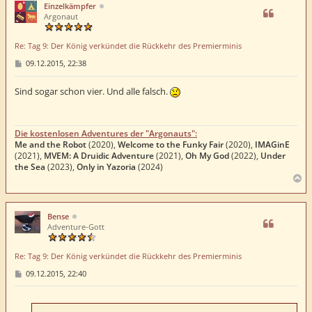
h
Einzelkämpfer
o
Argonaut
b
e
Re: Tag 9: Der König verkündet die Rückkehr des Premierminis
n
B
09.12.2015, 22:38
e
i
t
Sind sogar schon vier. Und alle falsch.
r
a
g
Die kostenlosen Adventures der "Argonauts":
Me and the Robot
(2020),
Welcome to the Funky Fair
(2020),
IMAGinE
(2021),
MVEM: A Druidic Adventure
(2021),
Oh My God
(2022),
Under
the Sea
(2023),
Only in Yazoria
(2024)
N
a
c
h
Bense
o
Adventure-Gott
b
e
Re: Tag 9: Der König verkündet die Rückkehr des Premierminis
n
B
09.12.2015, 22:40
e
i
t
r