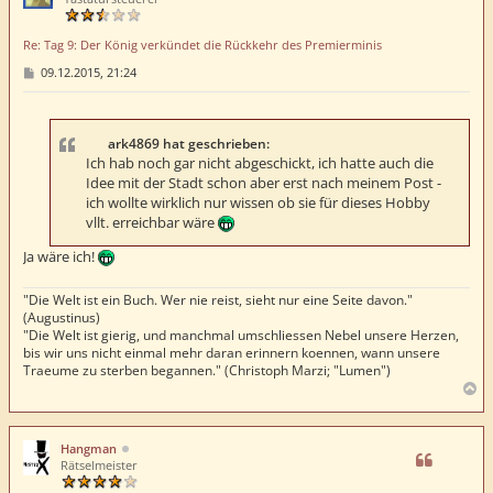
b
e
Re: Tag 9: Der König verkündet die Rückkehr des Premierminis
n
B
09.12.2015, 21:24
e
i
t
r
a
ark4869 hat geschrieben:
g
Ich hab noch gar nicht abgeschickt, ich hatte auch die
Idee mit der Stadt schon aber erst nach meinem Post -
ich wollte wirklich nur wissen ob sie für dieses Hobby
vllt. erreichbar wäre
Ja wäre ich!
"Die Welt ist ein Buch. Wer nie reist, sieht nur eine Seite davon."
(Augustinus)
"Die Welt ist gierig, und manchmal umschliessen Nebel unsere Herzen,
bis wir uns nicht einmal mehr daran erinnern koennen, wann unsere
Traeume zu sterben begannen." (Christoph Marzi; "Lumen")
N
a
c
h
Hangman
o
Rätselmeister
b