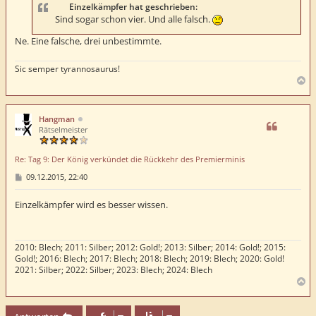
a
Einzelkämpfer hat geschrieben:
g
Sind sogar schon vier. Und alle falsch.
Ne. Eine falsche, drei unbestimmte.
Sic semper tyrannosaurus!
N
a
c
h
Hangman
o
Rätselmeister
b
e
Re: Tag 9: Der König verkündet die Rückkehr des Premierminis
n
B
09.12.2015, 22:40
e
i
t
Einzelkämpfer wird es besser wissen.
r
a
g
2010: Blech; 2011: Silber; 2012: Gold!; 2013: Silber; 2014: Gold!; 2015:
Gold!; 2016: Blech; 2017: Blech; 2018: Blech; 2019: Blech; 2020: Gold!
2021: Silber; 2022: Silber; 2023: Blech; 2024: Blech
N
a
c