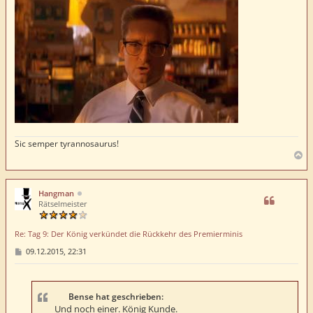
Sic semper tyrannosaurus!
N
a
c
h
Hangman
o
Rätselmeister
b
e
Re: Tag 9: Der König verkündet die Rückkehr des Premierminis
n
B
09.12.2015, 22:31
e
i
t
r
a
Bense hat geschrieben:
g
Und noch einer. König Kunde.