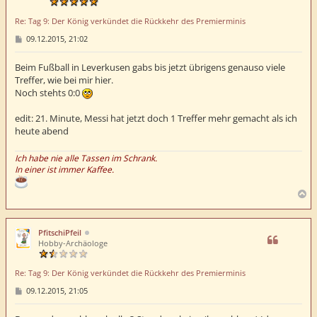
Re: Tag 9: Der König verkündet die Rückkehr des Premierminis
B
09.12.2015, 21:02
e
i
t
Beim Fußball in Leverkusen gabs bis jetzt übrigens genauso viele
r
Treffer, wie bei mir hier.
a
Noch stehts 0:0
g
edit: 21. Minute, Messi hat jetzt doch 1 Treffer mehr gemacht als ich
heute abend
Ich habe nie alle Tassen im Schrank.
In einer ist immer Kaffee.
N
a
c
h
PfitschiPfeil
o
Hobby-Archäologe
b
e
Re: Tag 9: Der König verkündet die Rückkehr des Premierminis
n
B
09.12.2015, 21:05
e
i