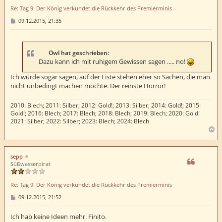
e
Re: Tag 9: Der König verkündet die Rückkehr des Premierminis
n
B
09.12.2015, 21:35
e
i
t
r
a
Owl hat geschrieben:
g
Dazu kann ich mit ruhigem Gewissen sagen ..... no!
Ich würde sogar sagen, auf der Liste stehen eher so Sachen, die man
nicht unbedingt machen möchte. Der reinste Horror!
2010: Blech; 2011: Silber; 2012: Gold!; 2013: Silber; 2014: Gold!; 2015:
Gold!; 2016: Blech; 2017: Blech; 2018: Blech; 2019: Blech; 2020: Gold!
2021: Silber; 2022: Silber; 2023: Blech; 2024: Blech
N
a
c
h
sepp
o
Süßwasserpirat
b
e
Re: Tag 9: Der König verkündet die Rückkehr des Premierminis
n
B
09.12.2015, 21:52
e
i
t
Ich hab keine Ideen mehr. Finito.