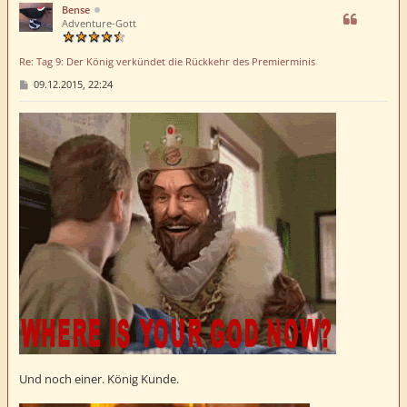
h
Bense
o
Adventure-Gott
b
e
Re: Tag 9: Der König verkündet die Rückkehr des Premierminis
n
B
09.12.2015, 22:24
e
i
t
r
a
g
Und noch einer. König Kunde.