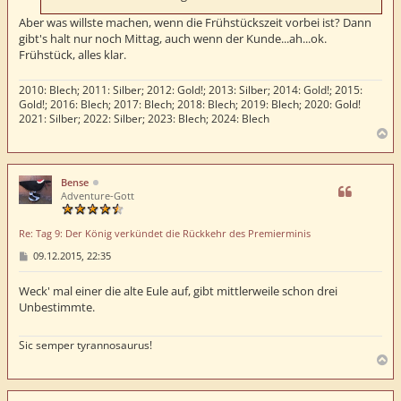
Aber was willste machen, wenn die Frühstückszeit vorbei ist? Dann
gibt's halt nur noch Mittag, auch wenn der Kunde...ah...ok.
Frühstück, alles klar.
2010: Blech; 2011: Silber; 2012: Gold!; 2013: Silber; 2014: Gold!; 2015:
Gold!; 2016: Blech; 2017: Blech; 2018: Blech; 2019: Blech; 2020: Gold!
2021: Silber; 2022: Silber; 2023: Blech; 2024: Blech
N
a
c
h
Bense
o
Adventure-Gott
b
e
Re: Tag 9: Der König verkündet die Rückkehr des Premierminis
n
B
09.12.2015, 22:35
e
i
t
Weck' mal einer die alte Eule auf, gibt mittlerweile schon drei
r
Unbestimmte.
a
g
Sic semper tyrannosaurus!
N
a
c