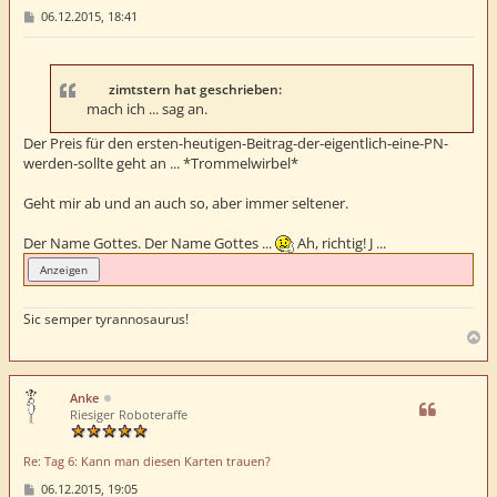
B
06.12.2015, 18:41
e
i
t
r
a
zimtstern hat geschrieben:
g
mach ich ... sag an.
Der Preis für den ersten-heutigen-Beitrag-der-eigentlich-eine-PN-
werden-sollte geht an ... *Trommelwirbel*
Geht mir ab und an auch so, aber immer seltener.
Der Name Gottes. Der Name Gottes ...
Ah, richtig! J ...
Sic semper tyrannosaurus!
N
a
c
h
Anke
o
Riesiger Roboteraffe
b
e
Re: Tag 6: Kann man diesen Karten trauen?
n
B
06.12.2015, 19:05