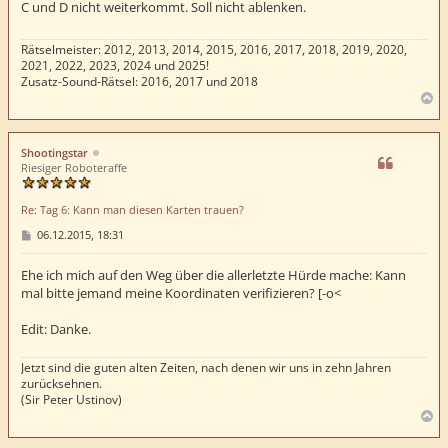
r
C und D nicht weiterkommt. Soll nicht ablenken.
a
g
Rätselmeister: 2012, 2013, 2014, 2015, 2016, 2017, 2018, 2019, 2020,
2021, 2022, 2023, 2024 und 2025!
Zusatz-Sound-Rätsel: 2016, 2017 und 2018
N
a
c
h
Shootingstar
o
Riesiger Roboteraffe
b
e
Re: Tag 6: Kann man diesen Karten trauen?
n
B
06.12.2015, 18:31
e
i
t
Ehe ich mich auf den Weg über die allerletzte Hürde mache: Kann
r
mal bitte jemand meine Koordinaten verifizieren? [-o<
a
g
Edit: Danke.
Jetzt sind die guten alten Zeiten, nach denen wir uns in zehn Jahren
zurücksehnen.
(Sir Peter Ustinov)
N
a