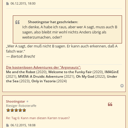
B
06.12.2015, 18:00
e
i
t
r
a
Shootingstar hat geschrieben:
g
Ich denke, A habe ich raus, aber wer A sagt, muss auch B
sagen, also bleibt mir wohl nichts Anders übrig als
weiterzumachen, oder?
„Wer A sagt, der muß nicht B sagen. Er kann auch erkennen, daß A
falsch war.“
— Bertolt Brecht
Die kostenlosen Adventures der "Argonauts":
Me and the Robot
(2020),
Welcome to the Funky Fair
(2020),
IMAGinE
(2021),
MVEM: A Druidic Adventure
(2021),
Oh My God
(2022),
Under
the Sea
(2023),
Only in Yazoria
(2024)
N
a
c
h
Shootingstar
o
Riesiger Roboteraffe
b
e
Re: Tag 6: Kann man diesen Karten trauen?
n
B
06.12.2015, 18:08