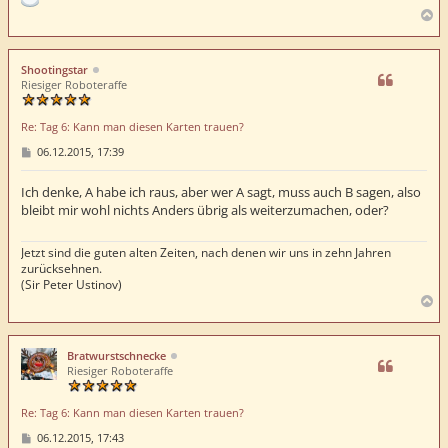
N
a
c
h
Shootingstar
o
Riesiger Roboteraffe
b
e
Re: Tag 6: Kann man diesen Karten trauen?
n
B
06.12.2015, 17:39
e
i
t
Ich denke, A habe ich raus, aber wer A sagt, muss auch B sagen, also
r
bleibt mir wohl nichts Anders übrig als weiterzumachen, oder?
a
g
Jetzt sind die guten alten Zeiten, nach denen wir uns in zehn Jahren
zurücksehnen.
(Sir Peter Ustinov)
N
a
c
h
Bratwurstschnecke
o
Riesiger Roboteraffe
b
e
Re: Tag 6: Kann man diesen Karten trauen?
n
B
06.12.2015, 17:43