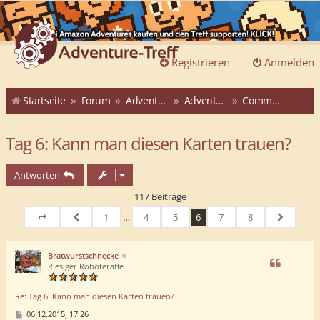
Registrieren
Anmelden
Startseite
Forum
Adventure-Treff
Adventure-Treff-Adventskalender
Community-ATAK 2015
Tag 6: Kann man diesen Karten trauen?
Antworten
117 Beiträge
1
…
4
5
6
7
8
Seite
6
von
Vorherige
8
Nächste
Bratwurstschnecke
Riesiger Roboteraffe
Re: Tag 6: Kann man diesen Karten trauen?
B
06.12.2015, 17:26