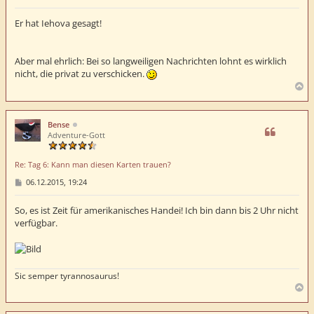
e
i
t
Er hat Iehova gesagt!
r
a
g
Aber mal ehrlich: Bei so langweiligen Nachrichten lohnt es wirklich
nicht, die privat zu verschicken.
N
a
c
h
Bense
o
Adventure-Gott
b
e
Re: Tag 6: Kann man diesen Karten trauen?
n
B
06.12.2015, 19:24
e
i
t
So, es ist Zeit für amerikanisches Handei! Ich bin dann bis 2 Uhr nicht
r
verfügbar.
a
g
Sic semper tyrannosaurus!
N
a
c