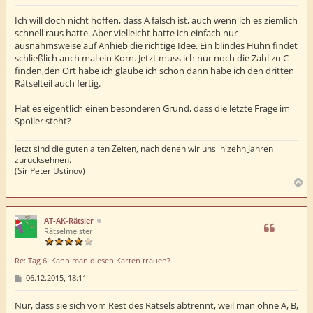
e
i
t
Ich will doch nicht hoffen, dass A falsch ist, auch wenn ich es ziemlich
r
schnell raus hatte. Aber vielleicht hatte ich einfach nur
a
ausnahmsweise auf Anhieb die richtige Idee. Ein blindes Huhn findet
g
schließlich auch mal ein Korn. Jetzt muss ich nur noch die Zahl zu C
finden,den Ort habe ich glaube ich schon dann habe ich den dritten
Rätselteil auch fertig.
Hat es eigentlich einen besonderen Grund, dass die letzte Frage im
Spoiler steht?
Jetzt sind die guten alten Zeiten, nach denen wir uns in zehn Jahren
zurücksehnen.
(Sir Peter Ustinov)
N
a
c
h
AT-AK-Rätsler
o
Rätselmeister
b
e
Re: Tag 6: Kann man diesen Karten trauen?
n
B
06.12.2015, 18:11
e
i
t
Nur, dass sie sich vom Rest des Rätsels abtrennt, weil man ohne A, B,