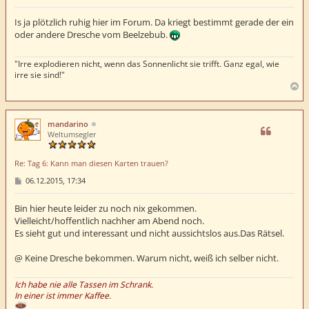
e
i
t
Is ja plötzlich ruhig hier im Forum. Da kriegt bestimmt gerade der ein
r
oder andere Dresche vom Beelzebub.
a
g
"Irre explodieren nicht, wenn das Sonnenlicht sie trifft. Ganz egal, wie
irre sie sind!"
N
a
c
h
mandarino
o
Weltumsegler
b
e
Re: Tag 6: Kann man diesen Karten trauen?
n
B
06.12.2015, 17:34
e
i
t
Bin hier heute leider zu noch nix gekommen.
r
Vielleicht/hoffentlich nachher am Abend noch.
a
Es sieht gut und interessant und nicht aussichtslos aus.Das Rätsel.
g
@ Keine Dresche bekommen. Warum nicht, weiß ich selber nicht.
Ich habe nie alle Tassen im Schrank.
In einer ist immer Kaffee.