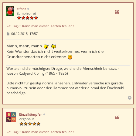
c
h
elfant
o
Zombiepirat
b
e
Re: Tag 6: Kann man diesen Karten trauen?
n
B
06.12.2015, 17:57
e
i
t
Mann, mann, mann.
r
Kein Wunder das ich nicht weiterkomme, wenn ich die
a
Grundrechenarten nicht erkenne.
g
Worte sind die mächtigste Droge, welche die Menschheit benutzt. -
Joseph Rudyard Kipling (1865 - 1936)
Bitte nicht für geistig normal ansehen. Entweder versuche ich gerade
humorvoll zu sein oder der Hammer hat wieder einmal den Dachstuhl
beschädigt.
N
a
c
h
Einzelkämpfer
o
Argonaut
b
e
Re: Tag 6: Kann man diesen Karten trauen?
n