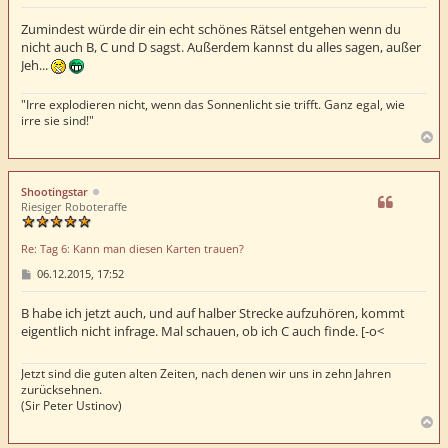
e
i
t
Zumindest würde dir ein echt schönes Rätsel entgehen wenn du
r
nicht auch B, C und D sagst. Außerdem kannst du alles sagen, außer
a
Jeh...
g
"Irre explodieren nicht, wenn das Sonnenlicht sie trifft. Ganz egal, wie
irre sie sind!"
N
a
c
h
Shootingstar
o
Riesiger Roboteraffe
b
e
Re: Tag 6: Kann man diesen Karten trauen?
n
B
06.12.2015, 17:52
e
i
t
B habe ich jetzt auch, und auf halber Strecke aufzuhören, kommt
r
eigentlich nicht infrage. Mal schauen, ob ich C auch finde. [-o<
a
g
Jetzt sind die guten alten Zeiten, nach denen wir uns in zehn Jahren
zurücksehnen.
(Sir Peter Ustinov)
N
a