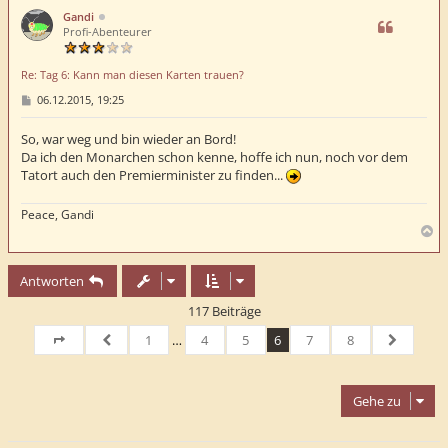
h
Gandi
o
Profi-Abenteurer
b
e
Re: Tag 6: Kann man diesen Karten trauen?
n
B
06.12.2015, 19:25
e
i
t
So, war weg und bin wieder an Bord!
r
Da ich den Monarchen schon kenne, hoffe ich nun, noch vor dem
a
Tatort auch den Premierminister zu finden...
g
Peace, Gandi
N
a
c
Antworten
h
o
117 Beiträge
b
e
1
…
4
5
6
7
8
n
Seite
6
von
Vorherige
8
Nächste
Gehe zu