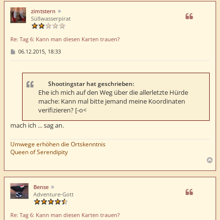
c
h
zimtstern
o
Süßwasserpirat
b
e
Re: Tag 6: Kann man diesen Karten trauen?
n
B
06.12.2015, 18:33
e
i
t
r
a
Shootingstar hat geschrieben:
g
Ehe ich mich auf den Weg über die allerletzte Hürde
mache: Kann mal bitte jemand meine Koordinaten
verifizieren? [-o<
mach ich ... sag an.
Umwege erhöhen die Ortskenntnis
Queen of Serendipity
N
a
c
h
Bense
o
Adventure-Gott
b
e
Re: Tag 6: Kann man diesen Karten trauen?
n