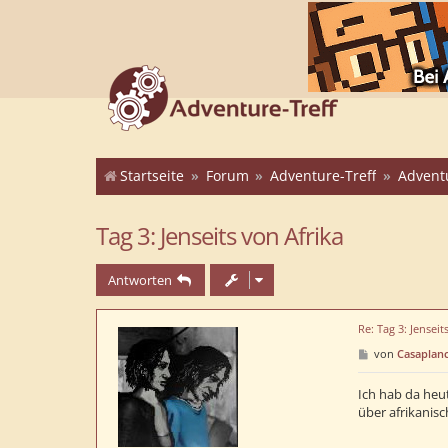
Startseite
Forum
Adventure-Treff
Advent
Tag 3: Jenseits von Afrika
Antworten
Re: Tag 3: Jenseit
B
von
Casaplan
e
i
t
Ich hab da heu
r
über afrikanis
a
g