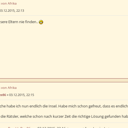
s von Afrika
03.12.2015, 22:13
sere Eltern nie finden..
s von Afrika
ee86
»
03.12.2015, 22:15
che habe ich nun endlich die Insel. Habe mich schon gefreut, dass es endli
die Rätsler, welche schon nach kurzer Zeit die richtige Lösung gefunden ha