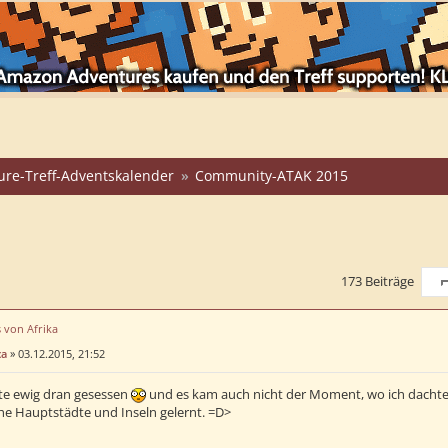
ure-Treff-Adventskalender
Community-ATAK 2015
173 Beiträge
S
s von Afrika
ca
»
03.12.2015, 21:52
te ewig dran gesessen
und es kam auch nicht der Moment, wo ich dachte, 
che Hauptstädte und Inseln gelernt. =D>