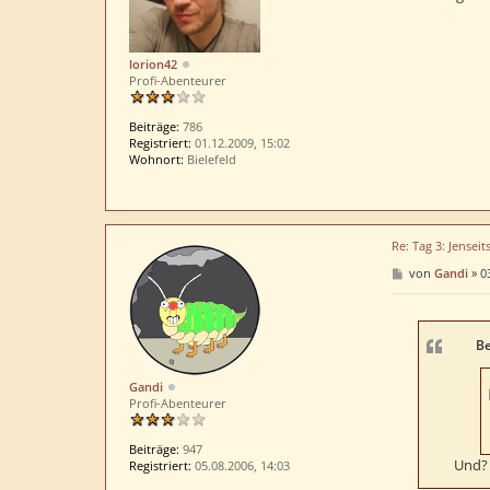
r
a
g
lorion42
Profi-Abenteurer
Beiträge:
786
Registriert:
01.12.2009, 15:02
Wohnort:
Bielefeld
Re: Tag 3: Jenseit
B
von
Gandi
»
0
e
i
t
r
a
Be
g
Gandi
Profi-Abenteurer
Beiträge:
947
Und? 
Registriert:
05.08.2006, 14:03