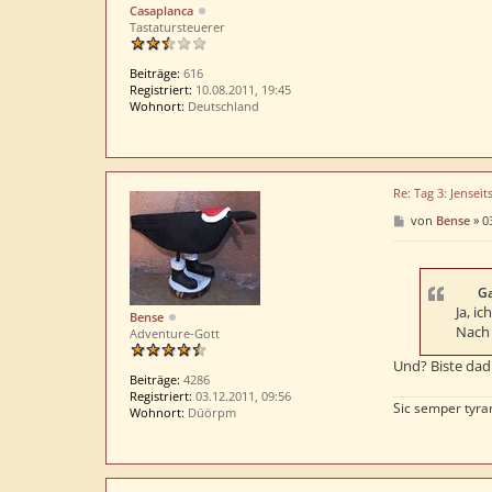
Casaplanca
Tastatursteuerer
Beiträge:
616
Registriert:
10.08.2011, 19:45
Wohnort:
Deutschland
Re: Tag 3: Jenseit
B
von
Bense
»
0
e
i
t
r
a
Ga
g
Ja, ic
Bense
Nach 
Adventure-Gott
Und? Biste dad
Beiträge:
4286
Registriert:
03.12.2011, 09:56
Sic semper tyra
Wohnort:
Düörpm