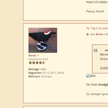
Nein! Ich kleb
Peace, Gandi
Re: Tag 3: Jenseit
B
von
Bense
»
0
e
i
t
r
a
ax
g
Bens
Bense
lorio
Adventure-Gott
Zufal
Beiträge:
4286
Registriert:
03.12.2011, 09:56
Wohnort:
Düörpm
Du hast
mudg
Sic semper tyra