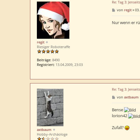
Re: Tag 3: Jenseit
B
von
regit
»
03.
e
i
t
Nur wenn er rü
r
a
g
regit
Riesiger Roboteraffe
Beiträge:
8490
Registriert:
13.04.2009, 23:03
Re: Tag 3: Jenseit
B
von
axtbaum
e
i
t
Bense
r
lorion42
a
g
Zufall?
axtbaum
Hobby-Archäologe