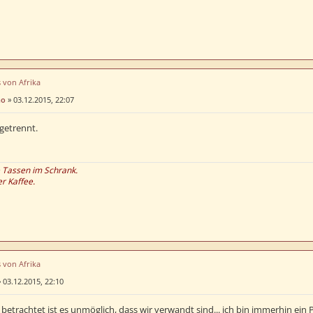
s von Afrika
no
»
03.12.2015, 22:07
getrennt.
e Tassen im Schrank.
er Kaffee.
s von Afrika
»
03.12.2015, 22:10
 betrachtet ist es unmöglich, dass wir verwandt sind... ich bin immerhin ein 