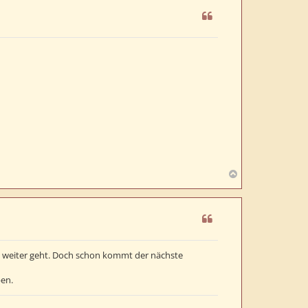
h
o
b
e
n
N
a
c
h
o
b
e
ch weiter geht. Doch schon kommt der nächste
n
ben.