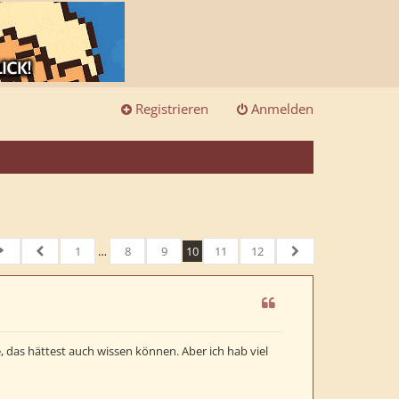
Registrieren
Anmelden
1
…
8
9
10
11
12
eite
10
von
Vorherige
12
Nächste
das hättest auch wissen können. Aber ich hab viel