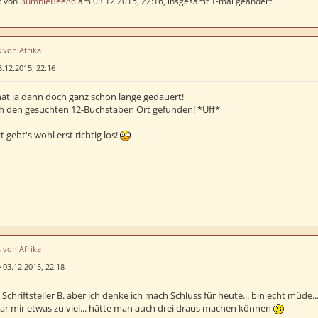
t von
BumbleBee86
am 03.12.2015, 22:16, insgesamt 1-mal geändert.
s von Afrika
3.12.2015, 22:16
at ja dann doch ganz schön lange gedauert!
ch den gesuchten 12-Buchstaben Ort gefunden! *Uff*
 geht's wohl erst richtig los!
s von Afrika
»
03.12.2015, 22:18
i Schriftsteller B. aber ich denke ich mach Schluss für heute... bin echt müde..
war mir etwas zu viel... hätte man auch drei draus machen können