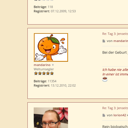
Beiträge:
118
Registriert:
07.12.2009, 12:53
Re: Tag 3: Jenseit
B
von
mandari
e
i
t
Bei der Geburt 
r
a
g
mandarino
Weltumsegler
Ich habe nie all
In einer ist imm
Beiträge:
11354
Registriert:
13.12.2010, 22:02
Re: Tag 3: Jenseit
B
von
lorion42
e
i
t
Rein biologisch