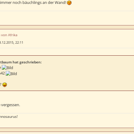
e immer noch bäuchlings an der Wand!
s von Afrika
3.12.2015, 22:11
tbaum hat geschrieben:
e
n42
l?
e
vergessen.
nnosaurus!