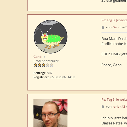
Zuletzt geänder
Re: Tag 3: Jenseit
B
von
Gandi
»
0
e
i
t
Boa Man! Das h
r
Endlich habe i
a
g
EDIT: OMG! Jetzt
Gandi
Profi-Abenteurer
Peace, Gandi
Beiträge:
947
Registriert:
05.08.2006, 14:03
Re: Tag 3: Jenseit
B
von
lorion42
e
i
t
Ich bin jetzt be
r
Dieses Rätsel 
a