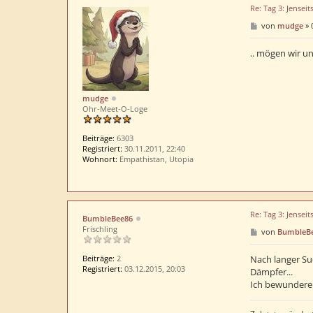
Re: Tag 3: Jenseit
B
von
mudge
»
e
i
t
.. mögen wir un
r
a
g
mudge
Ohr-Meet-O-Loge
Beiträge:
6303
Registriert:
30.11.2011, 22:40
Wohnort:
Empathistan, Utopia
Re: Tag 3: Jenseit
BumbleBee86
Frischling
B
von
BumbleB
e
i
t
Beiträge:
2
Nach langer Su
r
Registriert:
03.12.2015, 20:03
Dämpfer...
a
Ich bewundere 
g