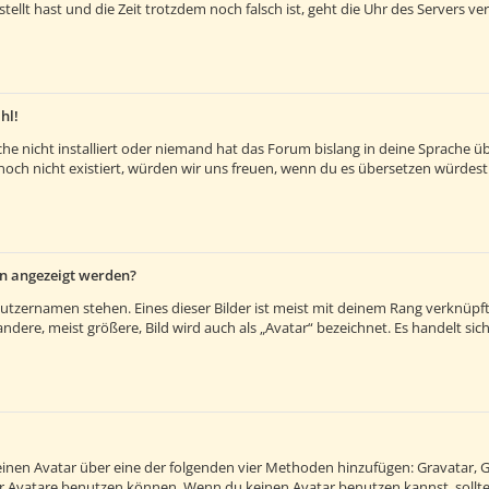
estellt hast und die Zeit trotzdem noch falsch ist, geht die Uhr des Servers v
hl!
e nicht installiert oder niemand hat das Forum bislang in deine Sprache übe
es noch nicht existiert, würden wir uns freuen, wenn du es übersetzen würde
en angezeigt werden?
utzernamen stehen. Eines dieser Bilder ist meist mit deinem Rang verknüpft:
ere, meist größere, Bild wird auch als „Avatar“ bezeichnet. Es handelt sich 
 einen Avatar über eine der folgenden vier Methoden hinzufügen: Gravatar, 
 Avatare benutzen können. Wenn du keinen Avatar benutzen kannst, solltes