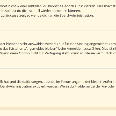
sswort nicht wieder mitteilen, du kannst es jedoch zurücksetzen. Dies machs
 So solltest du dich schnell wieder anmelden können.
rt zurückzusetzen, so wende dich an die Board-Administration.
 bleiben“ nicht auswählst, wirst du nur für eine Sitzung angemeldet. Die
du das Kästchen „Angemeldet bleiben“ beim Anmelden auswählen. Dies ist n
. Wenn diese Option nicht zur Verfügung steht, dann wurde sie vermutlich v
tellt hat und die dafür sorgen, dass du im Forum angemeldet bleibst. Außer
r Board-Administration aktiviert wurden. Wenn du Probleme bei der An- ode