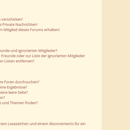
 verschicken!
 Private Nachrichten!
m Mitglied dieses Forums erhalten!
eunde und ignorierten Mitglieder?
r Freunde oder zur Liste der ignorierten Mitglieder
en Listen entfernen?
ere Foren durchsuchen?
eine Ergebnisse?
ine leere Seite?
en?
ge und Themen finden?
einem Lesezeichen und einem Abonnements für ein