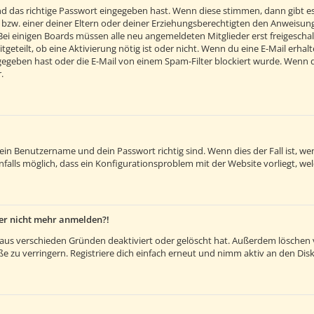
d das richtige Passwort eingegeben hast. Wenn diese stimmen, dann gibt e
 bzw. einer deiner Eltern oder deiner Erziehungsberechtigten den Anweisunge
. Bei einigen Boards müssen alle neu angemeldeten Mitglieder erst freigesch
itgeteilt, ob eine Aktivierung nötig ist oder nicht. Wenn du eine E-Mail erh
egeben hast oder die E-Mail von einem Spam-Filter blockiert wurde. Wenn du 
.
dein Benutzername und dein Passwort richtig sind. Wenn dies der Fall ist, 
nfalls möglich, dass ein Konfigurationsproblem mit der Website vorliegt, we
aber nicht mehr anmelden?!
aus verschieden Gründen deaktiviert oder gelöscht hat. Außerdem löschen vi
 zu verringern. Registriere dich einfach erneut und nimm aktiv an den Disk