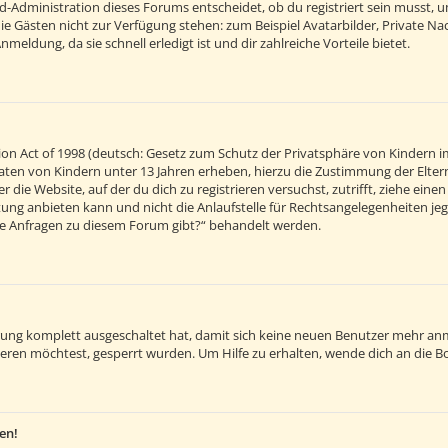
d-Administration dieses Forums entscheidet, ob du registriert sein musst, um 
 die Gästen nicht zur Verfügung stehen: zum Beispiel Avatarbilder, Private Na
eldung, da sie schnell erledigt ist und dir zahlreiche Vorteile bietet.
on Act of 1998 (deutsch: Gesetz zum Schutz der Privatsphäre von Kindern im
 Daten von Kindern unter 13 Jahren erheben, hierzu die Zustimmung der Elt
r die Website, auf der du dich zu registrieren versuchst, zutrifft, ziehe ein
ng anbieten kann und nicht die Anlaufstelle für Rechtsangelegenheiten jegli
sche Anfragen zu diesem Forum gibt?“ behandelt werden.
ierung komplett ausgeschaltet hat, damit sich keine neuen Benutzer mehr an
eren möchtest, gesperrt wurden. Um Hilfe zu erhalten, wende dich an die B
en!