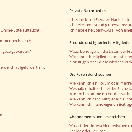
Private Nachrichten
Ich kann keine Privaten Nachrichten
Ich bekomme ständig unerwünschte
Online-Liste auftaucht?
Ich habe eine Spam-E-Mail von eine
 immer noch falsch!
Freunde und ignorierte Mitglieder
!
angezeigt werden?
Wozu benötige ich die Listen der Fr
Wie kann ich Mitglieder zur Liste de
hinzufügen oder diese wieder aus d
werde ich aufgefordert, mich
Die Foren durchsuchen
Wie kann ich ein Forum oder mehr
Weshalb erhalte ich bei der Suche k
Warum bekomme ich bei der Suche e
Wie kann ich nach Mitgliedern such
Wie kann ich meine eigenen Beiträ
en?
Abonnements und Lesezeichen
Was ist der Unterschied zwischen 
Thema oder Forum?