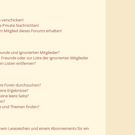
 verschicken!
 Private Nachrichten!
m Mitglied dieses Forums erhalten!
eunde und ignorierten Mitglieder?
r Freunde oder zur Liste der ignorierten Mitglieder
en Listen entfernen?
ere Foren durchsuchen?
eine Ergebnisse?
ine leere Seite?
en?
ge und Themen finden?
einem Lesezeichen und einem Abonnements für ein