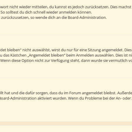
sswort nicht wieder mitteilen, du kannst es jedoch zurücksetzen. Dies machs
 So solltest du dich schnell wieder anmelden können.
rt zurückzusetzen, so wende dich an die Board-Administration.
 bleiben“ nicht auswählst, wirst du nur für eine Sitzung angemeldet. Die
du das Kästchen „Angemeldet bleiben“ beim Anmelden auswählen. Dies ist n
. Wenn diese Option nicht zur Verfügung steht, dann wurde sie vermutlich v
tellt hat und die dafür sorgen, dass du im Forum angemeldet bleibst. Außer
r Board-Administration aktiviert wurden. Wenn du Probleme bei der An- ode