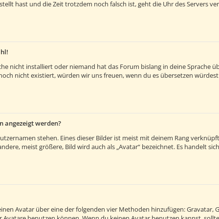
estellt hast und die Zeit trotzdem noch falsch ist, geht die Uhr des Servers v
hl!
e nicht installiert oder niemand hat das Forum bislang in deine Sprache übe
es noch nicht existiert, würden wir uns freuen, wenn du es übersetzen würde
en angezeigt werden?
utzernamen stehen. Eines dieser Bilder ist meist mit deinem Rang verknüpft:
ere, meist größere, Bild wird auch als „Avatar“ bezeichnet. Es handelt sich 
 einen Avatar über eine der folgenden vier Methoden hinzufügen: Gravatar, 
 Avatare benutzen können. Wenn du keinen Avatar benutzen kannst, solltes