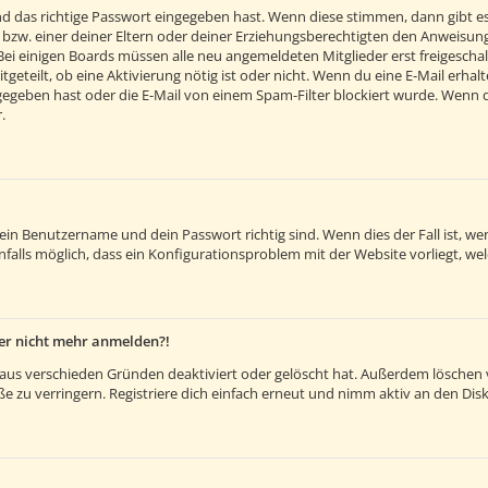
d das richtige Passwort eingegeben hast. Wenn diese stimmen, dann gibt e
 bzw. einer deiner Eltern oder deiner Erziehungsberechtigten den Anweisunge
. Bei einigen Boards müssen alle neu angemeldeten Mitglieder erst freigesch
itgeteilt, ob eine Aktivierung nötig ist oder nicht. Wenn du eine E-Mail erh
egeben hast oder die E-Mail von einem Spam-Filter blockiert wurde. Wenn du 
.
dein Benutzername und dein Passwort richtig sind. Wenn dies der Fall ist, 
nfalls möglich, dass ein Konfigurationsproblem mit der Website vorliegt, we
aber nicht mehr anmelden?!
aus verschieden Gründen deaktiviert oder gelöscht hat. Außerdem löschen vi
 zu verringern. Registriere dich einfach erneut und nimm aktiv an den Disk