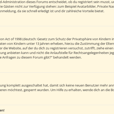
d-Administration dieses Forums entscheidet, ob du registriert sein musst, um 
 die Gästen nicht zur Verfügung stehen: zum Beispiel Avatarbilder, Private Na
eldung, da sie schnell erledigt ist und dir zahlreiche Vorteile bietet.
on Act of 1998 (deutsch: Gesetz zum Schutz der Privatsphäre von Kindern im
 Daten von Kindern unter 13 Jahren erheben, hierzu die Zustimmung der Elt
r die Website, auf der du dich zu registrieren versuchst, zutrifft, ziehe ein
ng anbieten kann und nicht die Anlaufstelle für Rechtsangelegenheiten jegli
sche Anfragen zu diesem Forum gibt?“ behandelt werden.
ierung komplett ausgeschaltet hat, damit sich keine neuen Benutzer mehr an
eren möchtest, gesperrt wurden. Um Hilfe zu erhalten, wende dich an die B
en!