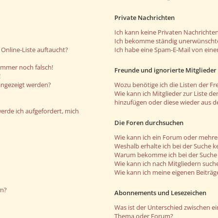
Private Nachrichten
Ich kann keine Privaten Nachrichten
Ich bekomme ständig unerwünschte
Online-Liste auftaucht?
Ich habe eine Spam-E-Mail von eine
 immer noch falsch!
Freunde und ignorierte Mitglieder
!
angezeigt werden?
Wozu benötige ich die Listen der Fr
Wie kann ich Mitglieder zur Liste de
hinzufügen oder diese wieder aus d
werde ich aufgefordert, mich
Die Foren durchsuchen
Wie kann ich ein Forum oder mehr
Weshalb erhalte ich bei der Suche k
Warum bekomme ich bei der Suche e
Wie kann ich nach Mitgliedern such
Wie kann ich meine eigenen Beiträ
en?
Abonnements und Lesezeichen
Was ist der Unterschied zwischen 
Thema oder Forum?