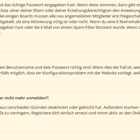
d das richtige Passwort eingegeben hast. Wenn diese stimmen, dann gibt e
 bzw. einer deiner Eltern oder deiner Erziehungsberechtigten den Anweisunge
. Bei einigen Boards müssen alle neu angemeldeten Mitglieder erst freigesch
itgeteilt, ob eine Aktivierung nötig ist oder nicht. Wenn du eine E-Mail erh
egeben hast oder die E-Mail von einem Spam-Filter blockiert wurde. Wenn du 
.
dein Benutzername und dein Passwort richtig sind. Wenn dies der Fall ist, 
nfalls möglich, dass ein Konfigurationsproblem mit der Website vorliegt, we
aber nicht mehr anmelden?!
aus verschieden Gründen deaktiviert oder gelöscht hat. Außerdem löschen vi
 zu verringern. Registriere dich einfach erneut und nimm aktiv an den Disk