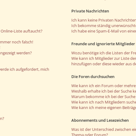
Private Nachrichten
Ich kann keine Privaten Nachrichten
Ich bekomme ständig unerwünschte
Online-Liste auftaucht?
Ich habe eine Spam-E-Mail von eine
 immer noch falsch!
Freunde und ignorierte Mitglieder
!
angezeigt werden?
Wozu benötige ich die Listen der Fr
Wie kann ich Mitglieder zur Liste de
hinzufügen oder diese wieder aus d
werde ich aufgefordert, mich
Die Foren durchsuchen
Wie kann ich ein Forum oder mehr
Weshalb erhalte ich bei der Suche k
Warum bekomme ich bei der Suche e
Wie kann ich nach Mitgliedern such
Wie kann ich meine eigenen Beiträ
en?
Abonnements und Lesezeichen
Was ist der Unterschied zwischen 
Thema oder Forum?