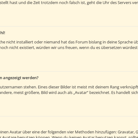
estellt hast und die Zeit trotzdem noch falsch ist, geht die Uhr des Servers v
hl!
e nicht installiert oder niemand hat das Forum bislang in deine Sprache übe
es noch nicht existiert, würden wir uns freuen, wenn du es übersetzen würde
en angezeigt werden?
utzernamen stehen. Eines dieser Bilder ist meist mit deinem Rang verknüpft:
ere, meist größere, Bild wird auch als „Avatar“ bezeichnet. Es handelt sich 
 einen Avatar über eine der folgenden vier Methoden hinzufügen: Gravatar, 
 Avatare benutzen können. Wenn du keinen Avatar benutzen kannst, solltes