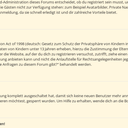
d-Administration dieses Forums entscheidet, ob du registriert sein musst, um 
 die Gästen nicht zur Verfügung stehen: zum Beispiel Avatarbilder, Private Na
eldung, da sie schnell erledigt ist und dir zahlreiche Vorteile bietet.
on Act of 1998 (deutsch: Gesetz zum Schutz der Privatsphäre von Kindern im
 Daten von Kindern unter 13 Jahren erheben, hierzu die Zustimmung der Elt
r die Website, auf der du dich zu registrieren versuchst, zutrifft, ziehe ein
ng anbieten kann und nicht die Anlaufstelle für Rechtsangelegenheiten jegli
sche Anfragen zu diesem Forum gibt?“ behandelt werden.
ierung komplett ausgeschaltet hat, damit sich keine neuen Benutzer mehr an
eren möchtest, gesperrt wurden. Um Hilfe zu erhalten, wende dich an die B
en!