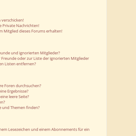
 verschicken!
 Private Nachrichten!
m Mitglied dieses Forums erhalten!
eunde und ignorierten Mitglieder?
r Freunde oder zur Liste der ignorierten Mitglieder
en Listen entfernen?
ere Foren durchsuchen?
eine Ergebnisse?
ine leere Seite?
en?
ge und Themen finden?
einem Lesezeichen und einem Abonnements für ein