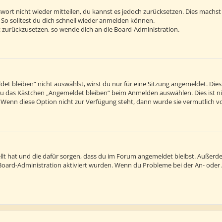
sswort nicht wieder mitteilen, du kannst es jedoch zurücksetzen. Dies machs
 So solltest du dich schnell wieder anmelden können.
rt zurückzusetzen, so wende dich an die Board-Administration.
 bleiben“ nicht auswählst, wirst du nur für eine Sitzung angemeldet. Die
du das Kästchen „Angemeldet bleiben“ beim Anmelden auswählen. Dies ist n
. Wenn diese Option nicht zur Verfügung steht, dann wurde sie vermutlich v
tellt hat und die dafür sorgen, dass du im Forum angemeldet bleibst. Außer
r Board-Administration aktiviert wurden. Wenn du Probleme bei der An- ode