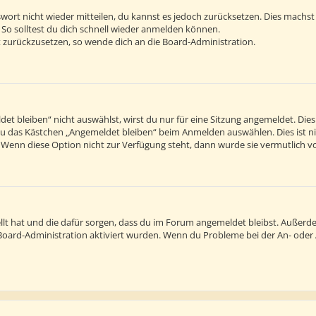
sswort nicht wieder mitteilen, du kannst es jedoch zurücksetzen. Dies machs
 So solltest du dich schnell wieder anmelden können.
rt zurückzusetzen, so wende dich an die Board-Administration.
 bleiben“ nicht auswählst, wirst du nur für eine Sitzung angemeldet. Die
du das Kästchen „Angemeldet bleiben“ beim Anmelden auswählen. Dies ist n
. Wenn diese Option nicht zur Verfügung steht, dann wurde sie vermutlich v
tellt hat und die dafür sorgen, dass du im Forum angemeldet bleibst. Außer
r Board-Administration aktiviert wurden. Wenn du Probleme bei der An- ode