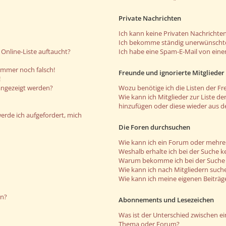
Private Nachrichten
Ich kann keine Privaten Nachrichten
Ich bekomme ständig unerwünschte
Online-Liste auftaucht?
Ich habe eine Spam-E-Mail von eine
 immer noch falsch!
Freunde und ignorierte Mitglieder
!
angezeigt werden?
Wozu benötige ich die Listen der Fr
Wie kann ich Mitglieder zur Liste de
hinzufügen oder diese wieder aus d
werde ich aufgefordert, mich
Die Foren durchsuchen
Wie kann ich ein Forum oder mehr
Weshalb erhalte ich bei der Suche k
Warum bekomme ich bei der Suche e
Wie kann ich nach Mitgliedern such
Wie kann ich meine eigenen Beiträ
en?
Abonnements und Lesezeichen
Was ist der Unterschied zwischen 
Thema oder Forum?