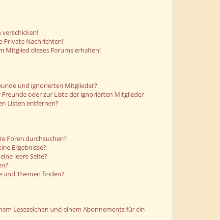
 verschicken!
 Private Nachrichten!
m Mitglied dieses Forums erhalten!
eunde und ignorierten Mitglieder?
r Freunde oder zur Liste der ignorierten Mitglieder
en Listen entfernen?
ere Foren durchsuchen?
eine Ergebnisse?
ine leere Seite?
en?
ge und Themen finden?
einem Lesezeichen und einem Abonnements für ein