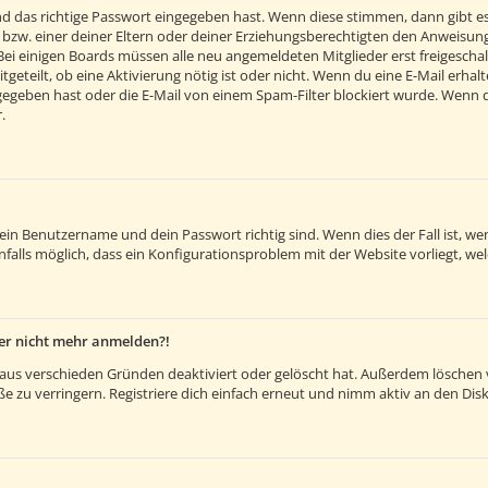
d das richtige Passwort eingegeben hast. Wenn diese stimmen, dann gibt e
 bzw. einer deiner Eltern oder deiner Erziehungsberechtigten den Anweisunge
. Bei einigen Boards müssen alle neu angemeldeten Mitglieder erst freigesch
itgeteilt, ob eine Aktivierung nötig ist oder nicht. Wenn du eine E-Mail erh
egeben hast oder die E-Mail von einem Spam-Filter blockiert wurde. Wenn du 
.
dein Benutzername und dein Passwort richtig sind. Wenn dies der Fall ist, 
nfalls möglich, dass ein Konfigurationsproblem mit der Website vorliegt, we
aber nicht mehr anmelden?!
aus verschieden Gründen deaktiviert oder gelöscht hat. Außerdem löschen vi
 zu verringern. Registriere dich einfach erneut und nimm aktiv an den Disk