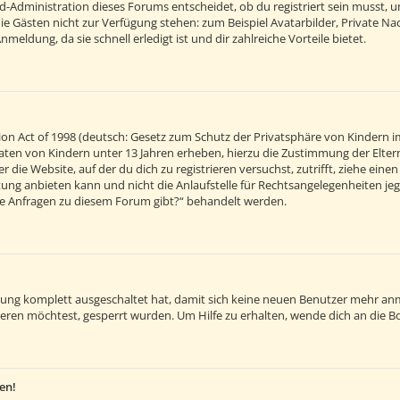
d-Administration dieses Forums entscheidet, ob du registriert sein musst, um 
 die Gästen nicht zur Verfügung stehen: zum Beispiel Avatarbilder, Private Na
eldung, da sie schnell erledigt ist und dir zahlreiche Vorteile bietet.
on Act of 1998 (deutsch: Gesetz zum Schutz der Privatsphäre von Kindern im
 Daten von Kindern unter 13 Jahren erheben, hierzu die Zustimmung der Elt
r die Website, auf der du dich zu registrieren versuchst, zutrifft, ziehe ein
ng anbieten kann und nicht die Anlaufstelle für Rechtsangelegenheiten jegli
sche Anfragen zu diesem Forum gibt?“ behandelt werden.
ierung komplett ausgeschaltet hat, damit sich keine neuen Benutzer mehr an
eren möchtest, gesperrt wurden. Um Hilfe zu erhalten, wende dich an die B
en!