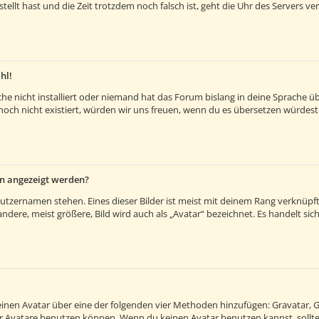
estellt hast und die Zeit trotzdem noch falsch ist, geht die Uhr des Servers v
hl!
e nicht installiert oder niemand hat das Forum bislang in deine Sprache übe
es noch nicht existiert, würden wir uns freuen, wenn du es übersetzen würde
en angezeigt werden?
utzernamen stehen. Eines dieser Bilder ist meist mit deinem Rang verknüpft:
ere, meist größere, Bild wird auch als „Avatar“ bezeichnet. Es handelt sich 
 einen Avatar über eine der folgenden vier Methoden hinzufügen: Gravatar, 
 Avatare benutzen können. Wenn du keinen Avatar benutzen kannst, solltes