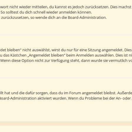
sswort nicht wieder mitteilen, du kannst es jedoch zurücksetzen. Dies machs
 So solltest du dich schnell wieder anmelden können.
rt zurückzusetzen, so wende dich an die Board-Administration.
 bleiben“ nicht auswählst, wirst du nur für eine Sitzung angemeldet. Die
du das Kästchen „Angemeldet bleiben“ beim Anmelden auswählen. Dies ist n
. Wenn diese Option nicht zur Verfügung steht, dann wurde sie vermutlich v
tellt hat und die dafür sorgen, dass du im Forum angemeldet bleibst. Außer
r Board-Administration aktiviert wurden. Wenn du Probleme bei der An- ode