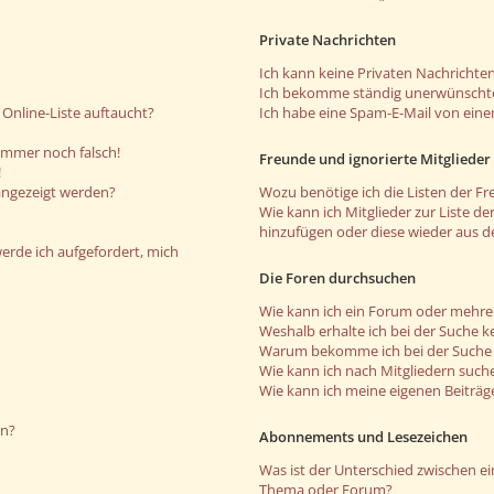
Private Nachrichten
Ich kann keine Privaten Nachrichten
Ich bekomme ständig unerwünschte
Online-Liste auftaucht?
Ich habe eine Spam-E-Mail von eine
 immer noch falsch!
Freunde und ignorierte Mitglieder
!
angezeigt werden?
Wozu benötige ich die Listen der Fr
Wie kann ich Mitglieder zur Liste de
hinzufügen oder diese wieder aus d
werde ich aufgefordert, mich
Die Foren durchsuchen
Wie kann ich ein Forum oder mehr
Weshalb erhalte ich bei der Suche k
Warum bekomme ich bei der Suche e
Wie kann ich nach Mitgliedern such
Wie kann ich meine eigenen Beiträ
en?
Abonnements und Lesezeichen
Was ist der Unterschied zwischen 
Thema oder Forum?