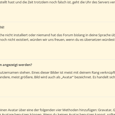
estellt hast und die Zeit trotzdem noch falsch ist, geht die Uhr des Servers v
hl!
e nicht installiert oder niemand hat das Forum bislang in deine Sprache übe
es noch nicht existiert, würden wir uns freuen, wenn du es übersetzen würde
en angezeigt werden?
utzernamen stehen. Eines dieser Bilder ist meist mit deinem Rang verknüpft:
ere, meist größere, Bild wird auch als „Avatar“ bezeichnet. Es handelt sich 
 einen Avatar über eine der folgenden vier Methoden hinzufügen: Gravatar, 
 Avatare benutzen können. Wenn du keinen Avatar benutzen kannst, solltes