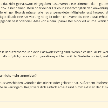
d das richtige Passwort eingegeben hast. Wenn diese stimmen, dann gibt e
 bzw. einer deiner Eltern oder deiner Erziehungsberechtigten den Anweisunge
. Bei einigen Boards müssen alle neu angemeldeten Mitglieder erst freigesch
itgeteilt, ob eine Aktivierung nötig ist oder nicht. Wenn du eine E-Mail erh
egeben hast oder die E-Mail von einem Spam-Filter blockiert wurde. Wenn du 
.
dein Benutzername und dein Passwort richtig sind. Wenn dies der Fall ist, 
nfalls möglich, dass ein Konfigurationsproblem mit der Website vorliegt, we
aber nicht mehr anmelden?!
aus verschieden Gründen deaktiviert oder gelöscht hat. Außerdem löschen vi
 zu verringern. Registriere dich einfach erneut und nimm aktiv an den Disk