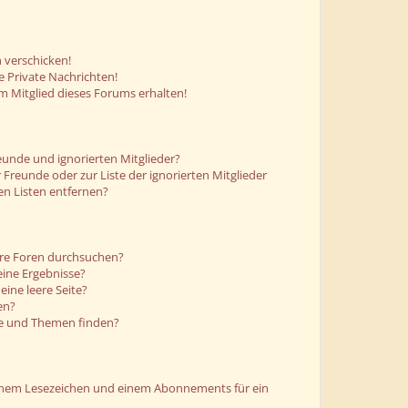
 verschicken!
 Private Nachrichten!
m Mitglied dieses Forums erhalten!
eunde und ignorierten Mitglieder?
r Freunde oder zur Liste der ignorierten Mitglieder
en Listen entfernen?
ere Foren durchsuchen?
eine Ergebnisse?
ine leere Seite?
en?
ge und Themen finden?
einem Lesezeichen und einem Abonnements für ein