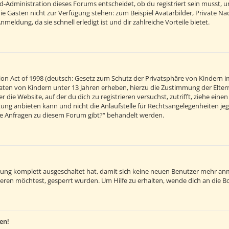
d-Administration dieses Forums entscheidet, ob du registriert sein musst, um 
 die Gästen nicht zur Verfügung stehen: zum Beispiel Avatarbilder, Private Na
eldung, da sie schnell erledigt ist und dir zahlreiche Vorteile bietet.
on Act of 1998 (deutsch: Gesetz zum Schutz der Privatsphäre von Kindern im
 Daten von Kindern unter 13 Jahren erheben, hierzu die Zustimmung der Elt
r die Website, auf der du dich zu registrieren versuchst, zutrifft, ziehe ein
ng anbieten kann und nicht die Anlaufstelle für Rechtsangelegenheiten jegli
sche Anfragen zu diesem Forum gibt?“ behandelt werden.
ierung komplett ausgeschaltet hat, damit sich keine neuen Benutzer mehr an
eren möchtest, gesperrt wurden. Um Hilfe zu erhalten, wende dich an die B
en!