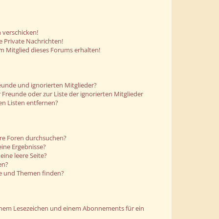
 verschicken!
 Private Nachrichten!
m Mitglied dieses Forums erhalten!
eunde und ignorierten Mitglieder?
r Freunde oder zur Liste der ignorierten Mitglieder
en Listen entfernen?
ere Foren durchsuchen?
eine Ergebnisse?
ine leere Seite?
en?
ge und Themen finden?
einem Lesezeichen und einem Abonnements für ein