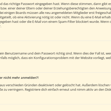
d das richtige Passwort eingegeben hast. Wenn diese stimmen, dann gibt e
 bzw. einer deiner Eltern oder deiner Erziehungsberechtigten den Anweisunge
. Bei einigen Boards müssen alle neu angemeldeten Mitglieder erst freigesch
itgeteilt, ob eine Aktivierung nötig ist oder nicht. Wenn du eine E-Mail erh
egeben hast oder die E-Mail von einem Spam-Filter blockiert wurde. Wenn du 
.
dein Benutzername und dein Passwort richtig sind. Wenn dies der Fall ist, 
nfalls möglich, dass ein Konfigurationsproblem mit der Website vorliegt, we
aber nicht mehr anmelden?!
aus verschieden Gründen deaktiviert oder gelöscht hat. Außerdem löschen vi
 zu verringern. Registriere dich einfach erneut und nimm aktiv an den Disk