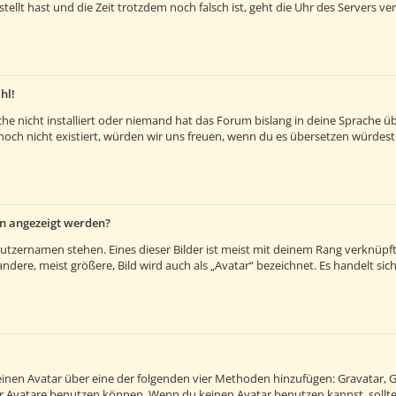
estellt hast und die Zeit trotzdem noch falsch ist, geht die Uhr des Servers v
hl!
e nicht installiert oder niemand hat das Forum bislang in deine Sprache übe
es noch nicht existiert, würden wir uns freuen, wenn du es übersetzen würde
en angezeigt werden?
utzernamen stehen. Eines dieser Bilder ist meist mit deinem Rang verknüpft:
ere, meist größere, Bild wird auch als „Avatar“ bezeichnet. Es handelt sich 
 einen Avatar über eine der folgenden vier Methoden hinzufügen: Gravatar, 
 Avatare benutzen können. Wenn du keinen Avatar benutzen kannst, solltes