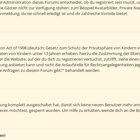
d-Administration dieses Forums entscheidet, ob du registriert sein musst, um 
 die Gästen nicht zur Verfügung stehen: zum Beispiel Avatarbilder, Private Na
eldung, da sie schnell erledigt ist und dir zahlreiche Vorteile bietet.
on Act of 1998 (deutsch: Gesetz zum Schutz der Privatsphäre von Kindern im
 Daten von Kindern unter 13 Jahren erheben, hierzu die Zustimmung der Elt
r die Website, auf der du dich zu registrieren versuchst, zutrifft, ziehe ein
ng anbieten kann und nicht die Anlaufstelle für Rechtsangelegenheiten jegli
sche Anfragen zu diesem Forum gibt?“ behandelt werden.
ierung komplett ausgeschaltet hat, damit sich keine neuen Benutzer mehr an
eren möchtest, gesperrt wurden. Um Hilfe zu erhalten, wende dich an die B
en!