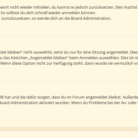
sswort nicht wieder mitteilen, du kannst es jedoch zurücksetzen. Dies machs
 So solltest du dich schnell wieder anmelden können.
rt zurückzusetzen, so wende dich an die Board-Administration.
 bleiben“ nicht auswählst, wirst du nur für eine Sitzung angemeldet. Die
du das Kästchen „Angemeldet bleiben“ beim Anmelden auswählen. Dies ist n
. Wenn diese Option nicht zur Verfügung steht, dann wurde sie vermutlich v
tellt hat und die dafür sorgen, dass du im Forum angemeldet bleibst. Außer
r Board-Administration aktiviert wurden. Wenn du Probleme bei der An- ode