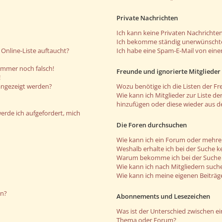
Private Nachrichten
Ich kann keine Privaten Nachrichten
Ich bekomme ständig unerwünschte
Online-Liste auftaucht?
Ich habe eine Spam-E-Mail von eine
 immer noch falsch!
Freunde und ignorierte Mitglieder
!
angezeigt werden?
Wozu benötige ich die Listen der Fr
Wie kann ich Mitglieder zur Liste de
hinzufügen oder diese wieder aus d
werde ich aufgefordert, mich
Die Foren durchsuchen
Wie kann ich ein Forum oder mehr
Weshalb erhalte ich bei der Suche k
Warum bekomme ich bei der Suche e
Wie kann ich nach Mitgliedern such
Wie kann ich meine eigenen Beiträ
en?
Abonnements und Lesezeichen
Was ist der Unterschied zwischen 
Thema oder Forum?