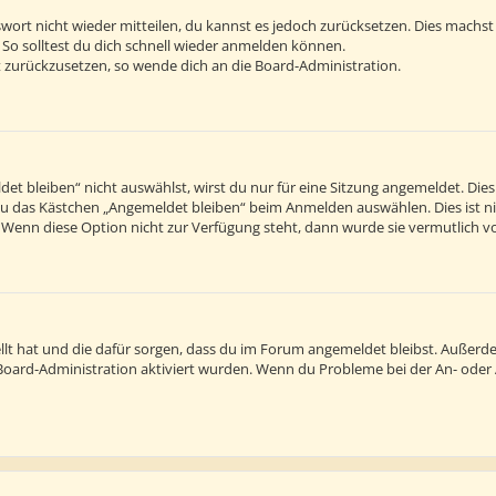
sswort nicht wieder mitteilen, du kannst es jedoch zurücksetzen. Dies machs
 So solltest du dich schnell wieder anmelden können.
rt zurückzusetzen, so wende dich an die Board-Administration.
 bleiben“ nicht auswählst, wirst du nur für eine Sitzung angemeldet. Die
du das Kästchen „Angemeldet bleiben“ beim Anmelden auswählen. Dies ist n
. Wenn diese Option nicht zur Verfügung steht, dann wurde sie vermutlich v
tellt hat und die dafür sorgen, dass du im Forum angemeldet bleibst. Außer
r Board-Administration aktiviert wurden. Wenn du Probleme bei der An- ode