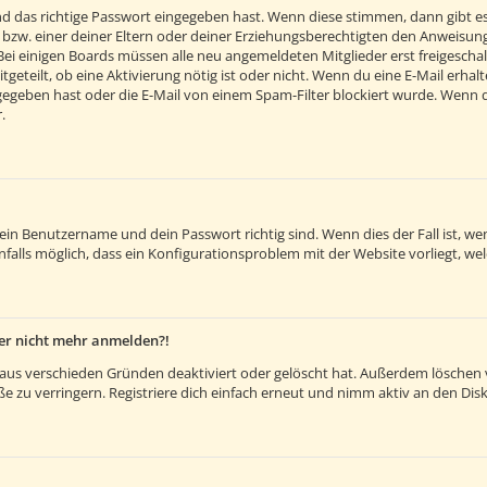
d das richtige Passwort eingegeben hast. Wenn diese stimmen, dann gibt e
 bzw. einer deiner Eltern oder deiner Erziehungsberechtigten den Anweisunge
. Bei einigen Boards müssen alle neu angemeldeten Mitglieder erst freigesch
itgeteilt, ob eine Aktivierung nötig ist oder nicht. Wenn du eine E-Mail erh
egeben hast oder die E-Mail von einem Spam-Filter blockiert wurde. Wenn du 
.
dein Benutzername und dein Passwort richtig sind. Wenn dies der Fall ist, 
nfalls möglich, dass ein Konfigurationsproblem mit der Website vorliegt, we
aber nicht mehr anmelden?!
aus verschieden Gründen deaktiviert oder gelöscht hat. Außerdem löschen vi
 zu verringern. Registriere dich einfach erneut und nimm aktiv an den Disk