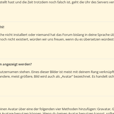
estellt hast und die Zeit trotzdem noch falsch ist, geht die Uhr des Servers v
hl!
e nicht installiert oder niemand hat das Forum bislang in deine Sprache übe
es noch nicht existiert, würden wir uns freuen, wenn du es übersetzen würde
en angezeigt werden?
utzernamen stehen. Eines dieser Bilder ist meist mit deinem Rang verknüpft:
ere, meist größere, Bild wird auch als „Avatar“ bezeichnet. Es handelt sich 
 einen Avatar über eine der folgenden vier Methoden hinzufügen: Gravatar, 
 Avatare benutzen können. Wenn du keinen Avatar benutzen kannst, solltes