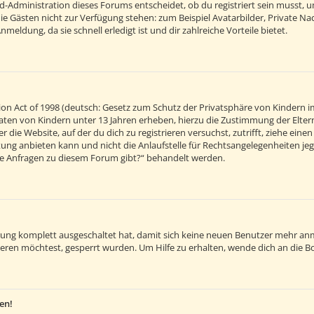
d-Administration dieses Forums entscheidet, ob du registriert sein musst, um 
 die Gästen nicht zur Verfügung stehen: zum Beispiel Avatarbilder, Private Na
eldung, da sie schnell erledigt ist und dir zahlreiche Vorteile bietet.
on Act of 1998 (deutsch: Gesetz zum Schutz der Privatsphäre von Kindern im
 Daten von Kindern unter 13 Jahren erheben, hierzu die Zustimmung der Elt
r die Website, auf der du dich zu registrieren versuchst, zutrifft, ziehe ein
ng anbieten kann und nicht die Anlaufstelle für Rechtsangelegenheiten jegli
sche Anfragen zu diesem Forum gibt?“ behandelt werden.
ierung komplett ausgeschaltet hat, damit sich keine neuen Benutzer mehr an
eren möchtest, gesperrt wurden. Um Hilfe zu erhalten, wende dich an die B
en!