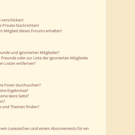
 verschicken!
 Private Nachrichten!
m Mitglied dieses Forums erhalten!
eunde und ignorierten Mitglieder?
r Freunde oder zur Liste der ignorierten Mitglieder
en Listen entfernen?
ere Foren durchsuchen?
eine Ergebnisse?
ine leere Seite?
en?
ge und Themen finden?
einem Lesezeichen und einem Abonnements für ein