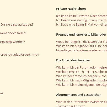
Private Nachrichten
Ich kann keine Privaten Nachrichten
Ich bekomme ständig unerwünschte
Online-Liste auftaucht?
Ich habe eine Spam-E-Mail von eine
 immer noch falsch!
Freunde und ignorierte Mitglieder
!
angezeigt werden?
Wozu benötige ich die Listen der Fr
Wie kann ich Mitglieder zur Liste de
hinzufügen oder diese wieder aus d
werde ich aufgefordert, mich
Die Foren durchsuchen
Wie kann ich ein Forum oder mehr
Weshalb erhalte ich bei der Suche k
Warum bekomme ich bei der Suche e
Wie kann ich nach Mitgliedern such
Wie kann ich meine eigenen Beiträ
en?
Abonnements und Lesezeichen
Was ist der Unterschied zwischen 
Thema oder Forum?