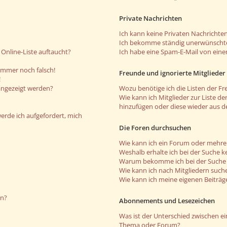
Private Nachrichten
Ich kann keine Privaten Nachrichten
Ich bekomme ständig unerwünschte
Online-Liste auftaucht?
Ich habe eine Spam-E-Mail von eine
 immer noch falsch!
Freunde und ignorierte Mitglieder
!
angezeigt werden?
Wozu benötige ich die Listen der Fr
Wie kann ich Mitglieder zur Liste de
hinzufügen oder diese wieder aus d
werde ich aufgefordert, mich
Die Foren durchsuchen
Wie kann ich ein Forum oder mehr
Weshalb erhalte ich bei der Suche k
Warum bekomme ich bei der Suche e
Wie kann ich nach Mitgliedern such
Wie kann ich meine eigenen Beiträ
en?
Abonnements und Lesezeichen
Was ist der Unterschied zwischen 
Thema oder Forum?