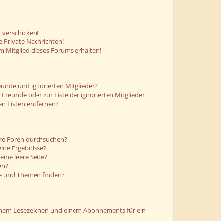
 verschicken!
 Private Nachrichten!
m Mitglied dieses Forums erhalten!
eunde und ignorierten Mitglieder?
r Freunde oder zur Liste der ignorierten Mitglieder
en Listen entfernen?
ere Foren durchsuchen?
eine Ergebnisse?
ine leere Seite?
en?
ge und Themen finden?
einem Lesezeichen und einem Abonnements für ein