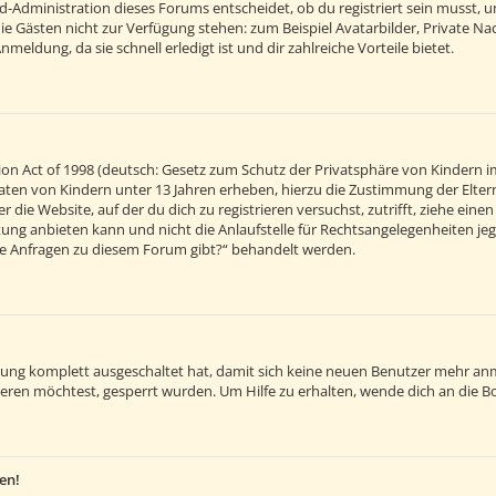
d-Administration dieses Forums entscheidet, ob du registriert sein musst, um 
 die Gästen nicht zur Verfügung stehen: zum Beispiel Avatarbilder, Private Na
eldung, da sie schnell erledigt ist und dir zahlreiche Vorteile bietet.
on Act of 1998 (deutsch: Gesetz zum Schutz der Privatsphäre von Kindern im
 Daten von Kindern unter 13 Jahren erheben, hierzu die Zustimmung der Elt
r die Website, auf der du dich zu registrieren versuchst, zutrifft, ziehe ein
ng anbieten kann und nicht die Anlaufstelle für Rechtsangelegenheiten jegli
sche Anfragen zu diesem Forum gibt?“ behandelt werden.
ierung komplett ausgeschaltet hat, damit sich keine neuen Benutzer mehr an
eren möchtest, gesperrt wurden. Um Hilfe zu erhalten, wende dich an die B
en!