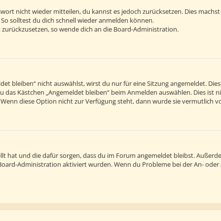
sswort nicht wieder mitteilen, du kannst es jedoch zurücksetzen. Dies machs
 So solltest du dich schnell wieder anmelden können.
rt zurückzusetzen, so wende dich an die Board-Administration.
 bleiben“ nicht auswählst, wirst du nur für eine Sitzung angemeldet. Die
du das Kästchen „Angemeldet bleiben“ beim Anmelden auswählen. Dies ist n
. Wenn diese Option nicht zur Verfügung steht, dann wurde sie vermutlich v
tellt hat und die dafür sorgen, dass du im Forum angemeldet bleibst. Außer
r Board-Administration aktiviert wurden. Wenn du Probleme bei der An- ode