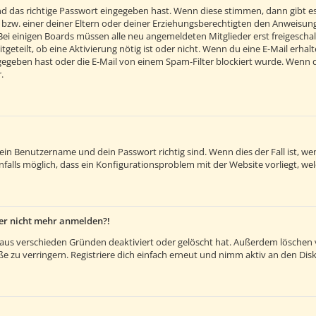
d das richtige Passwort eingegeben hast. Wenn diese stimmen, dann gibt e
 bzw. einer deiner Eltern oder deiner Erziehungsberechtigten den Anweisunge
. Bei einigen Boards müssen alle neu angemeldeten Mitglieder erst freigesch
itgeteilt, ob eine Aktivierung nötig ist oder nicht. Wenn du eine E-Mail erh
egeben hast oder die E-Mail von einem Spam-Filter blockiert wurde. Wenn du 
.
dein Benutzername und dein Passwort richtig sind. Wenn dies der Fall ist, 
nfalls möglich, dass ein Konfigurationsproblem mit der Website vorliegt, we
aber nicht mehr anmelden?!
aus verschieden Gründen deaktiviert oder gelöscht hat. Außerdem löschen vi
 zu verringern. Registriere dich einfach erneut und nimm aktiv an den Disk