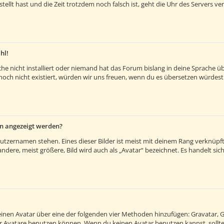
estellt hast und die Zeit trotzdem noch falsch ist, geht die Uhr des Servers v
hl!
e nicht installiert oder niemand hat das Forum bislang in deine Sprache übe
es noch nicht existiert, würden wir uns freuen, wenn du es übersetzen würde
en angezeigt werden?
utzernamen stehen. Eines dieser Bilder ist meist mit deinem Rang verknüpft:
ere, meist größere, Bild wird auch als „Avatar“ bezeichnet. Es handelt sich 
 einen Avatar über eine der folgenden vier Methoden hinzufügen: Gravatar, 
 Avatare benutzen können. Wenn du keinen Avatar benutzen kannst, solltes