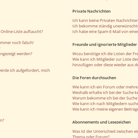
Private Nachrichten
Ich kann keine Privaten Nachrichten
Ich bekomme ständig unerwünschte
Online-Liste auftaucht?
Ich habe eine Spam-E-Mail von eine
 immer noch falsch!
Freunde und ignorierte Mitglieder
!
angezeigt werden?
Wozu benötige ich die Listen der Fr
Wie kann ich Mitglieder zur Liste de
hinzufügen oder diese wieder aus d
werde ich aufgefordert, mich
Die Foren durchsuchen
Wie kann ich ein Forum oder mehr
Weshalb erhalte ich bei der Suche k
Warum bekomme ich bei der Suche e
Wie kann ich nach Mitgliedern such
Wie kann ich meine eigenen Beiträ
en?
Abonnements und Lesezeichen
Was ist der Unterschied zwischen 
Thema oder Forum?