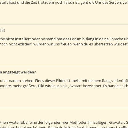
estellt hast und die Zeit trotzdem noch falsch ist, geht die Uhr des Servers v
hl!
e nicht installiert oder niemand hat das Forum bislang in deine Sprache übe
es noch nicht existiert, würden wir uns freuen, wenn du es übersetzen würde
en angezeigt werden?
utzernamen stehen. Eines dieser Bilder ist meist mit deinem Rang verknüpft:
ere, meist größere, Bild wird auch als „Avatar“ bezeichnet. Es handelt sich 
 einen Avatar über eine der folgenden vier Methoden hinzufügen: Gravatar, 
 Avatare benutzen können. Wenn du keinen Avatar benutzen kannst, solltes