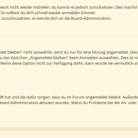
sswort nicht wieder mitteilen, du kannst es jedoch zurücksetzen. Dies machs
 So solltest du dich schnell wieder anmelden können.
rt zurückzusetzen, so wende dich an die Board-Administration.
 bleiben“ nicht auswählst, wirst du nur für eine Sitzung angemeldet. Die
du das Kästchen „Angemeldet bleiben“ beim Anmelden auswählen. Dies ist n
. Wenn diese Option nicht zur Verfügung steht, dann wurde sie vermutlich v
tellt hat und die dafür sorgen, dass du im Forum angemeldet bleibst. Außer
r Board-Administration aktiviert wurden. Wenn du Probleme bei der An- ode