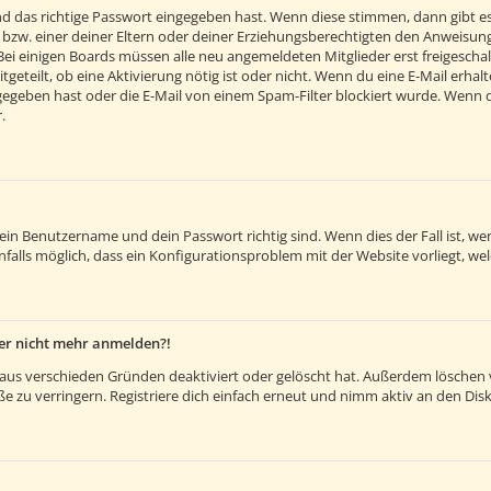
d das richtige Passwort eingegeben hast. Wenn diese stimmen, dann gibt e
 bzw. einer deiner Eltern oder deiner Erziehungsberechtigten den Anweisunge
. Bei einigen Boards müssen alle neu angemeldeten Mitglieder erst freigesch
itgeteilt, ob eine Aktivierung nötig ist oder nicht. Wenn du eine E-Mail erh
egeben hast oder die E-Mail von einem Spam-Filter blockiert wurde. Wenn du 
.
dein Benutzername und dein Passwort richtig sind. Wenn dies der Fall ist, 
nfalls möglich, dass ein Konfigurationsproblem mit der Website vorliegt, we
aber nicht mehr anmelden?!
aus verschieden Gründen deaktiviert oder gelöscht hat. Außerdem löschen vi
 zu verringern. Registriere dich einfach erneut und nimm aktiv an den Disk