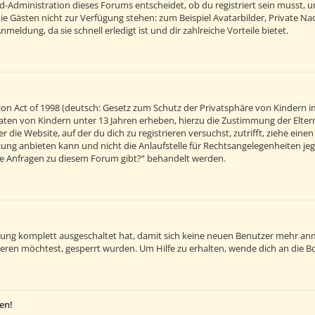
d-Administration dieses Forums entscheidet, ob du registriert sein musst, um 
 die Gästen nicht zur Verfügung stehen: zum Beispiel Avatarbilder, Private Na
eldung, da sie schnell erledigt ist und dir zahlreiche Vorteile bietet.
on Act of 1998 (deutsch: Gesetz zum Schutz der Privatsphäre von Kindern im
 Daten von Kindern unter 13 Jahren erheben, hierzu die Zustimmung der Elt
r die Website, auf der du dich zu registrieren versuchst, zutrifft, ziehe ein
ng anbieten kann und nicht die Anlaufstelle für Rechtsangelegenheiten jegli
sche Anfragen zu diesem Forum gibt?“ behandelt werden.
ierung komplett ausgeschaltet hat, damit sich keine neuen Benutzer mehr an
eren möchtest, gesperrt wurden. Um Hilfe zu erhalten, wende dich an die B
en!