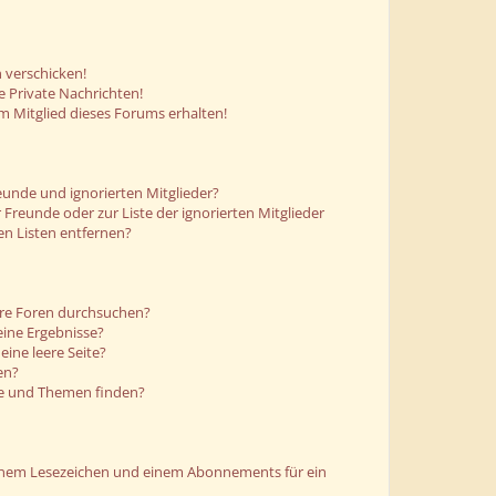
 verschicken!
 Private Nachrichten!
m Mitglied dieses Forums erhalten!
eunde und ignorierten Mitglieder?
r Freunde oder zur Liste der ignorierten Mitglieder
en Listen entfernen?
ere Foren durchsuchen?
eine Ergebnisse?
ine leere Seite?
en?
ge und Themen finden?
einem Lesezeichen und einem Abonnements für ein