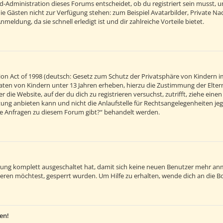
d-Administration dieses Forums entscheidet, ob du registriert sein musst, um 
 die Gästen nicht zur Verfügung stehen: zum Beispiel Avatarbilder, Private Na
eldung, da sie schnell erledigt ist und dir zahlreiche Vorteile bietet.
on Act of 1998 (deutsch: Gesetz zum Schutz der Privatsphäre von Kindern im
 Daten von Kindern unter 13 Jahren erheben, hierzu die Zustimmung der Elt
r die Website, auf der du dich zu registrieren versuchst, zutrifft, ziehe ein
ng anbieten kann und nicht die Anlaufstelle für Rechtsangelegenheiten jegli
sche Anfragen zu diesem Forum gibt?“ behandelt werden.
ierung komplett ausgeschaltet hat, damit sich keine neuen Benutzer mehr an
eren möchtest, gesperrt wurden. Um Hilfe zu erhalten, wende dich an die B
en!