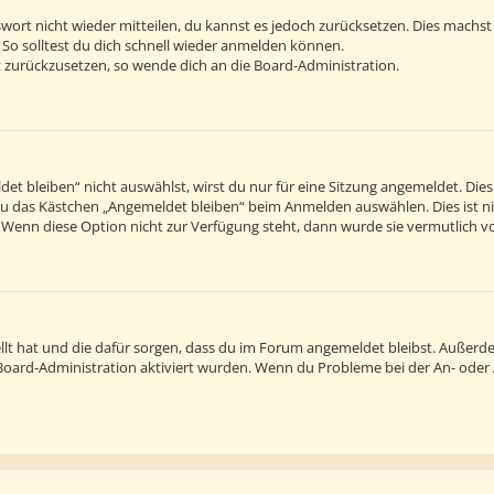
sswort nicht wieder mitteilen, du kannst es jedoch zurücksetzen. Dies machs
 So solltest du dich schnell wieder anmelden können.
rt zurückzusetzen, so wende dich an die Board-Administration.
 bleiben“ nicht auswählst, wirst du nur für eine Sitzung angemeldet. Die
du das Kästchen „Angemeldet bleiben“ beim Anmelden auswählen. Dies ist n
. Wenn diese Option nicht zur Verfügung steht, dann wurde sie vermutlich v
tellt hat und die dafür sorgen, dass du im Forum angemeldet bleibst. Außer
r Board-Administration aktiviert wurden. Wenn du Probleme bei der An- ode