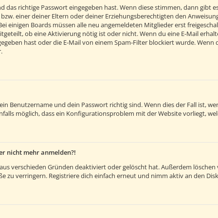
d das richtige Passwort eingegeben hast. Wenn diese stimmen, dann gibt e
 bzw. einer deiner Eltern oder deiner Erziehungsberechtigten den Anweisunge
. Bei einigen Boards müssen alle neu angemeldeten Mitglieder erst freigesch
itgeteilt, ob eine Aktivierung nötig ist oder nicht. Wenn du eine E-Mail erh
egeben hast oder die E-Mail von einem Spam-Filter blockiert wurde. Wenn du 
.
dein Benutzername und dein Passwort richtig sind. Wenn dies der Fall ist, 
nfalls möglich, dass ein Konfigurationsproblem mit der Website vorliegt, we
aber nicht mehr anmelden?!
aus verschieden Gründen deaktiviert oder gelöscht hat. Außerdem löschen vi
 zu verringern. Registriere dich einfach erneut und nimm aktiv an den Disk