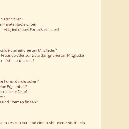
 verschicken!
 Private Nachrichten!
m Mitglied dieses Forums erhalten!
eunde und ignorierten Mitglieder?
r Freunde oder zur Liste der ignorierten Mitglieder
en Listen entfernen?
ere Foren durchsuchen?
eine Ergebnisse?
ine leere Seite?
en?
ge und Themen finden?
einem Lesezeichen und einem Abonnements für ein