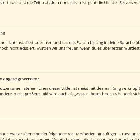
estellt hast und die Zeit trotzdem noch falsch ist, geht die Uhr des Servers v
hl!
e nicht installiert oder niemand hat das Forum bislang in deine Sprache übe
es noch nicht existiert, würden wir uns freuen, wenn du es übersetzen würde
en angezeigt werden?
utzernamen stehen. Eines dieser Bilder ist meist mit deinem Rang verknüpft:
ere, meist größere, Bild wird auch als „Avatar“ bezeichnet. Es handelt sich 
 einen Avatar über eine der folgenden vier Methoden hinzufügen: Gravatar, 
 Avatare benutzen können. Wenn du keinen Avatar benutzen kannst, solltes