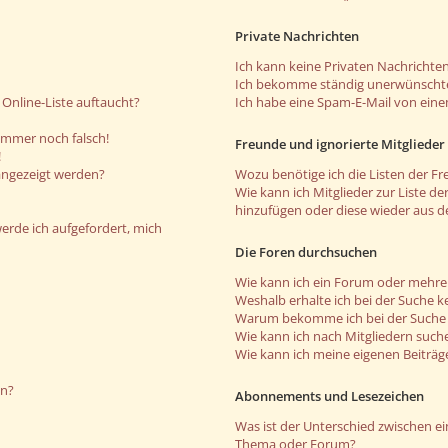
Private Nachrichten
Ich kann keine Privaten Nachrichten
Ich bekomme ständig unerwünschte
Online-Liste auftaucht?
Ich habe eine Spam-E-Mail von eine
 immer noch falsch!
Freunde und ignorierte Mitglieder
!
angezeigt werden?
Wozu benötige ich die Listen der Fr
Wie kann ich Mitglieder zur Liste de
hinzufügen oder diese wieder aus d
werde ich aufgefordert, mich
Die Foren durchsuchen
Wie kann ich ein Forum oder mehr
Weshalb erhalte ich bei der Suche k
Warum bekomme ich bei der Suche e
Wie kann ich nach Mitgliedern such
Wie kann ich meine eigenen Beiträ
en?
Abonnements und Lesezeichen
Was ist der Unterschied zwischen 
Thema oder Forum?