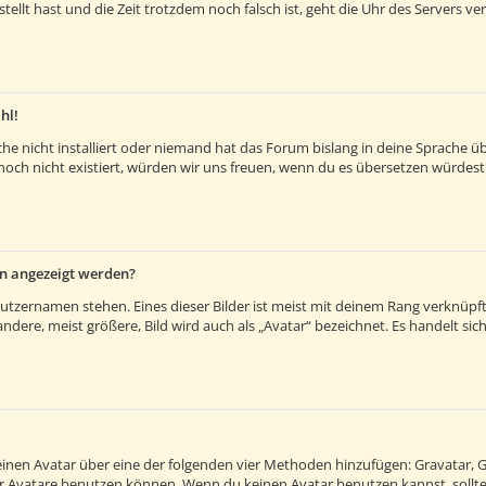
estellt hast und die Zeit trotzdem noch falsch ist, geht die Uhr des Servers v
hl!
e nicht installiert oder niemand hat das Forum bislang in deine Sprache übe
es noch nicht existiert, würden wir uns freuen, wenn du es übersetzen würde
en angezeigt werden?
utzernamen stehen. Eines dieser Bilder ist meist mit deinem Rang verknüpft:
ere, meist größere, Bild wird auch als „Avatar“ bezeichnet. Es handelt sich 
 einen Avatar über eine der folgenden vier Methoden hinzufügen: Gravatar, 
 Avatare benutzen können. Wenn du keinen Avatar benutzen kannst, solltes