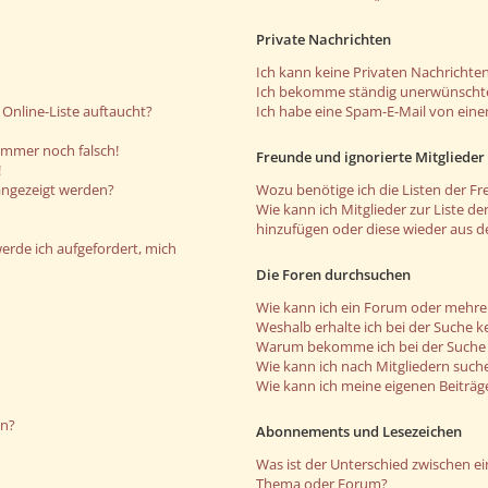
Private Nachrichten
Ich kann keine Privaten Nachrichten
Ich bekomme ständig unerwünschte
Online-Liste auftaucht?
Ich habe eine Spam-E-Mail von eine
 immer noch falsch!
Freunde und ignorierte Mitglieder
!
angezeigt werden?
Wozu benötige ich die Listen der Fr
Wie kann ich Mitglieder zur Liste de
hinzufügen oder diese wieder aus d
werde ich aufgefordert, mich
Die Foren durchsuchen
Wie kann ich ein Forum oder mehr
Weshalb erhalte ich bei der Suche k
Warum bekomme ich bei der Suche e
Wie kann ich nach Mitgliedern such
Wie kann ich meine eigenen Beiträ
en?
Abonnements und Lesezeichen
Was ist der Unterschied zwischen 
Thema oder Forum?