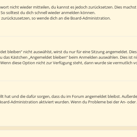
sswort nicht wieder mitteilen, du kannst es jedoch zurücksetzen. Dies machs
 So solltest du dich schnell wieder anmelden können.
rt zurückzusetzen, so wende dich an die Board-Administration.
 bleiben“ nicht auswählst, wirst du nur für eine Sitzung angemeldet. Die
du das Kästchen „Angemeldet bleiben“ beim Anmelden auswählen. Dies ist n
. Wenn diese Option nicht zur Verfügung steht, dann wurde sie vermutlich v
tellt hat und die dafür sorgen, dass du im Forum angemeldet bleibst. Außer
r Board-Administration aktiviert wurden. Wenn du Probleme bei der An- ode