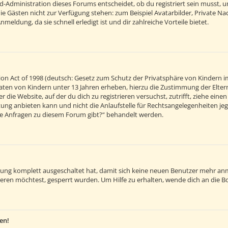
d-Administration dieses Forums entscheidet, ob du registriert sein musst, um 
 die Gästen nicht zur Verfügung stehen: zum Beispiel Avatarbilder, Private Na
eldung, da sie schnell erledigt ist und dir zahlreiche Vorteile bietet.
on Act of 1998 (deutsch: Gesetz zum Schutz der Privatsphäre von Kindern im
 Daten von Kindern unter 13 Jahren erheben, hierzu die Zustimmung der Elt
r die Website, auf der du dich zu registrieren versuchst, zutrifft, ziehe ein
ng anbieten kann und nicht die Anlaufstelle für Rechtsangelegenheiten jegli
sche Anfragen zu diesem Forum gibt?“ behandelt werden.
ierung komplett ausgeschaltet hat, damit sich keine neuen Benutzer mehr an
eren möchtest, gesperrt wurden. Um Hilfe zu erhalten, wende dich an die B
en!