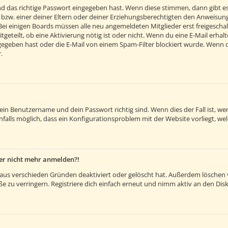
d das richtige Passwort eingegeben hast. Wenn diese stimmen, dann gibt e
 bzw. einer deiner Eltern oder deiner Erziehungsberechtigten den Anweisunge
. Bei einigen Boards müssen alle neu angemeldeten Mitglieder erst freigesch
itgeteilt, ob eine Aktivierung nötig ist oder nicht. Wenn du eine E-Mail erh
egeben hast oder die E-Mail von einem Spam-Filter blockiert wurde. Wenn du 
.
dein Benutzername und dein Passwort richtig sind. Wenn dies der Fall ist, 
nfalls möglich, dass ein Konfigurationsproblem mit der Website vorliegt, we
aber nicht mehr anmelden?!
aus verschieden Gründen deaktiviert oder gelöscht hat. Außerdem löschen vi
 zu verringern. Registriere dich einfach erneut und nimm aktiv an den Disk