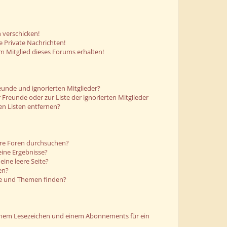
 verschicken!
 Private Nachrichten!
m Mitglied dieses Forums erhalten!
eunde und ignorierten Mitglieder?
r Freunde oder zur Liste der ignorierten Mitglieder
en Listen entfernen?
ere Foren durchsuchen?
eine Ergebnisse?
ine leere Seite?
en?
ge und Themen finden?
einem Lesezeichen und einem Abonnements für ein