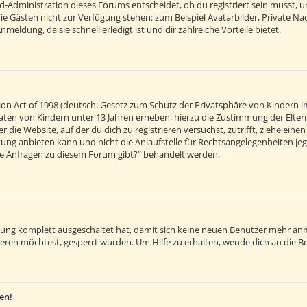
d-Administration dieses Forums entscheidet, ob du registriert sein musst, um 
 die Gästen nicht zur Verfügung stehen: zum Beispiel Avatarbilder, Private Na
eldung, da sie schnell erledigt ist und dir zahlreiche Vorteile bietet.
on Act of 1998 (deutsch: Gesetz zum Schutz der Privatsphäre von Kindern im
 Daten von Kindern unter 13 Jahren erheben, hierzu die Zustimmung der Elt
r die Website, auf der du dich zu registrieren versuchst, zutrifft, ziehe ein
ng anbieten kann und nicht die Anlaufstelle für Rechtsangelegenheiten jegli
sche Anfragen zu diesem Forum gibt?“ behandelt werden.
ierung komplett ausgeschaltet hat, damit sich keine neuen Benutzer mehr an
eren möchtest, gesperrt wurden. Um Hilfe zu erhalten, wende dich an die B
en!