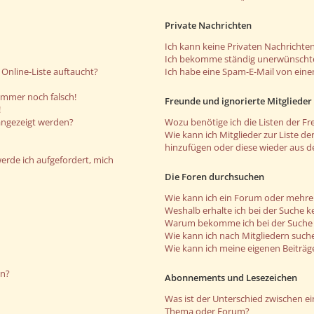
Private Nachrichten
Ich kann keine Privaten Nachrichten
Ich bekomme ständig unerwünschte
Online-Liste auftaucht?
Ich habe eine Spam-E-Mail von eine
 immer noch falsch!
Freunde und ignorierte Mitglieder
!
angezeigt werden?
Wozu benötige ich die Listen der Fr
Wie kann ich Mitglieder zur Liste de
hinzufügen oder diese wieder aus d
werde ich aufgefordert, mich
Die Foren durchsuchen
Wie kann ich ein Forum oder mehr
Weshalb erhalte ich bei der Suche k
Warum bekomme ich bei der Suche e
Wie kann ich nach Mitgliedern such
Wie kann ich meine eigenen Beiträ
en?
Abonnements und Lesezeichen
Was ist der Unterschied zwischen 
Thema oder Forum?