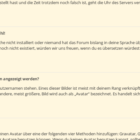
estellt hast und die Zeit trotzdem noch falsch ist, geht die Uhr des Servers v
hl!
e nicht installiert oder niemand hat das Forum bislang in deine Sprache übe
es noch nicht existiert, würden wir uns freuen, wenn du es übersetzen würde
en angezeigt werden?
utzernamen stehen. Eines dieser Bilder ist meist mit deinem Rang verknüpft:
ere, meist größere, Bild wird auch als „Avatar“ bezeichnet. Es handelt sich 
 einen Avatar über eine der folgenden vier Methoden hinzufügen: Gravatar, 
 Avatare benutzen können. Wenn du keinen Avatar benutzen kannst, solltes