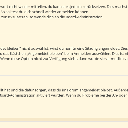
sswort nicht wieder mitteilen, du kannst es jedoch zurücksetzen. Dies machs
 So solltest du dich schnell wieder anmelden können.
rt zurückzusetzen, so wende dich an die Board-Administration.
 bleiben“ nicht auswählst, wirst du nur für eine Sitzung angemeldet. Die
du das Kästchen „Angemeldet bleiben“ beim Anmelden auswählen. Dies ist n
. Wenn diese Option nicht zur Verfügung steht, dann wurde sie vermutlich v
tellt hat und die dafür sorgen, dass du im Forum angemeldet bleibst. Außer
r Board-Administration aktiviert wurden. Wenn du Probleme bei der An- ode