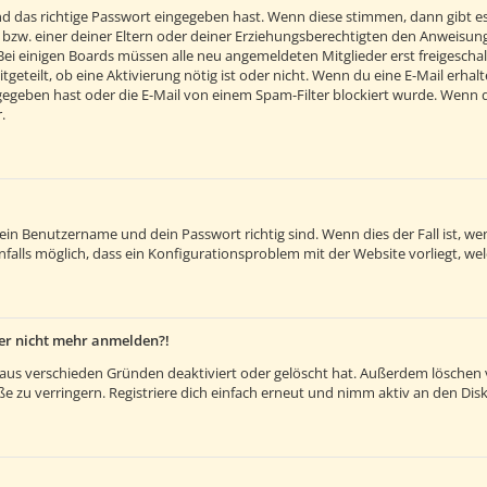
d das richtige Passwort eingegeben hast. Wenn diese stimmen, dann gibt e
 bzw. einer deiner Eltern oder deiner Erziehungsberechtigten den Anweisunge
. Bei einigen Boards müssen alle neu angemeldeten Mitglieder erst freigesch
itgeteilt, ob eine Aktivierung nötig ist oder nicht. Wenn du eine E-Mail erh
egeben hast oder die E-Mail von einem Spam-Filter blockiert wurde. Wenn du 
.
dein Benutzername und dein Passwort richtig sind. Wenn dies der Fall ist, 
nfalls möglich, dass ein Konfigurationsproblem mit der Website vorliegt, we
aber nicht mehr anmelden?!
aus verschieden Gründen deaktiviert oder gelöscht hat. Außerdem löschen vi
 zu verringern. Registriere dich einfach erneut und nimm aktiv an den Disk