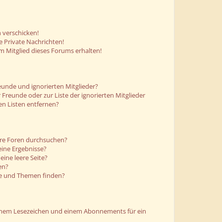
 verschicken!
 Private Nachrichten!
m Mitglied dieses Forums erhalten!
eunde und ignorierten Mitglieder?
r Freunde oder zur Liste der ignorierten Mitglieder
en Listen entfernen?
ere Foren durchsuchen?
eine Ergebnisse?
ine leere Seite?
en?
ge und Themen finden?
einem Lesezeichen und einem Abonnements für ein