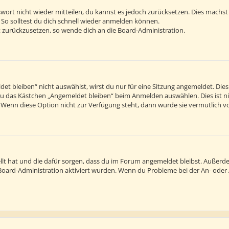
sswort nicht wieder mitteilen, du kannst es jedoch zurücksetzen. Dies machs
 So solltest du dich schnell wieder anmelden können.
rt zurückzusetzen, so wende dich an die Board-Administration.
 bleiben“ nicht auswählst, wirst du nur für eine Sitzung angemeldet. Die
du das Kästchen „Angemeldet bleiben“ beim Anmelden auswählen. Dies ist n
. Wenn diese Option nicht zur Verfügung steht, dann wurde sie vermutlich v
tellt hat und die dafür sorgen, dass du im Forum angemeldet bleibst. Außer
r Board-Administration aktiviert wurden. Wenn du Probleme bei der An- ode