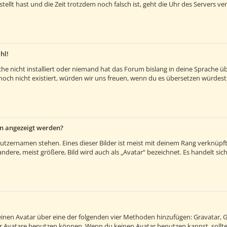
estellt hast und die Zeit trotzdem noch falsch ist, geht die Uhr des Servers v
hl!
e nicht installiert oder niemand hat das Forum bislang in deine Sprache übe
es noch nicht existiert, würden wir uns freuen, wenn du es übersetzen würde
en angezeigt werden?
utzernamen stehen. Eines dieser Bilder ist meist mit deinem Rang verknüpft:
ere, meist größere, Bild wird auch als „Avatar“ bezeichnet. Es handelt sich 
 einen Avatar über eine der folgenden vier Methoden hinzufügen: Gravatar, 
 Avatare benutzen können. Wenn du keinen Avatar benutzen kannst, solltes