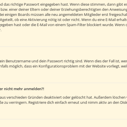
d das richtige Passwort eingegeben hast. Wenn diese stimmen, dann gibt e
 bzw. einer deiner Eltern oder deiner Erziehungsberechtigten den Anweisunge
. Bei einigen Boards müssen alle neu angemeldeten Mitglieder erst freigesch
itgeteilt, ob eine Aktivierung nötig ist oder nicht. Wenn du eine E-Mail erh
egeben hast oder die E-Mail von einem Spam-Filter blockiert wurde. Wenn du 
.
dein Benutzername und dein Passwort richtig sind. Wenn dies der Fall ist, 
nfalls möglich, dass ein Konfigurationsproblem mit der Website vorliegt, we
aber nicht mehr anmelden?!
aus verschieden Gründen deaktiviert oder gelöscht hat. Außerdem löschen vi
 zu verringern. Registriere dich einfach erneut und nimm aktiv an den Disk