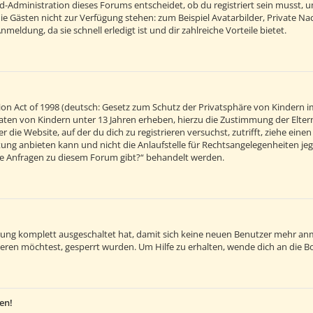
d-Administration dieses Forums entscheidet, ob du registriert sein musst, um 
 die Gästen nicht zur Verfügung stehen: zum Beispiel Avatarbilder, Private Na
eldung, da sie schnell erledigt ist und dir zahlreiche Vorteile bietet.
on Act of 1998 (deutsch: Gesetz zum Schutz der Privatsphäre von Kindern im
 Daten von Kindern unter 13 Jahren erheben, hierzu die Zustimmung der Elt
r die Website, auf der du dich zu registrieren versuchst, zutrifft, ziehe ein
ng anbieten kann und nicht die Anlaufstelle für Rechtsangelegenheiten jegli
sche Anfragen zu diesem Forum gibt?“ behandelt werden.
ierung komplett ausgeschaltet hat, damit sich keine neuen Benutzer mehr an
eren möchtest, gesperrt wurden. Um Hilfe zu erhalten, wende dich an die B
en!