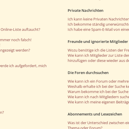
Private Nachrichten
Ich kann keine Privaten Nachrichten
Ich bekomme ständig unerwünschte
Online-Liste auftaucht?
Ich habe eine Spam-E-Mail von eine
 immer noch falsch!
Freunde und ignorierte Mitglieder
!
angezeigt werden?
Wozu benötige ich die Listen der Fr
Wie kann ich Mitglieder zur Liste de
hinzufügen oder diese wieder aus d
werde ich aufgefordert, mich
Die Foren durchsuchen
Wie kann ich ein Forum oder mehr
Weshalb erhalte ich bei der Suche k
Warum bekomme ich bei der Suche e
Wie kann ich nach Mitgliedern such
Wie kann ich meine eigenen Beiträ
en?
Abonnements und Lesezeichen
Was ist der Unterschied zwischen 
Thema oder Forum?