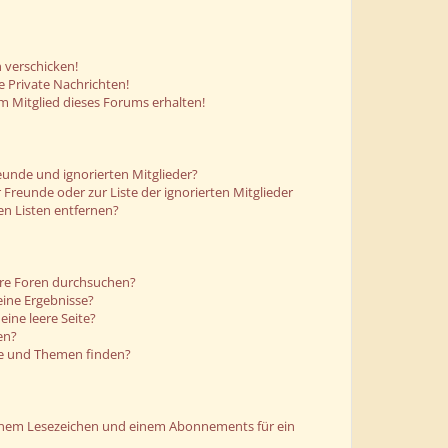
 verschicken!
 Private Nachrichten!
m Mitglied dieses Forums erhalten!
eunde und ignorierten Mitglieder?
r Freunde oder zur Liste der ignorierten Mitglieder
en Listen entfernen?
ere Foren durchsuchen?
eine Ergebnisse?
ine leere Seite?
en?
ge und Themen finden?
einem Lesezeichen und einem Abonnements für ein