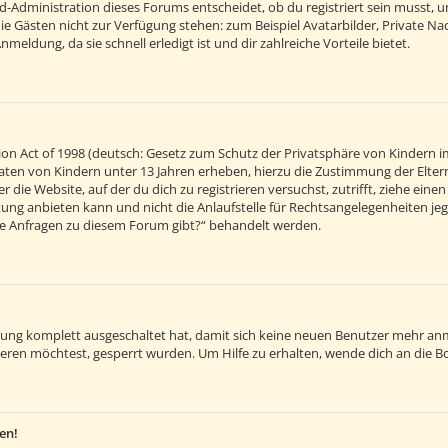
d-Administration dieses Forums entscheidet, ob du registriert sein musst, um 
 die Gästen nicht zur Verfügung stehen: zum Beispiel Avatarbilder, Private Na
eldung, da sie schnell erledigt ist und dir zahlreiche Vorteile bietet.
on Act of 1998 (deutsch: Gesetz zum Schutz der Privatsphäre von Kindern im
 Daten von Kindern unter 13 Jahren erheben, hierzu die Zustimmung der Elt
r die Website, auf der du dich zu registrieren versuchst, zutrifft, ziehe ein
ng anbieten kann und nicht die Anlaufstelle für Rechtsangelegenheiten jegli
sche Anfragen zu diesem Forum gibt?“ behandelt werden.
ierung komplett ausgeschaltet hat, damit sich keine neuen Benutzer mehr an
eren möchtest, gesperrt wurden. Um Hilfe zu erhalten, wende dich an die B
en!