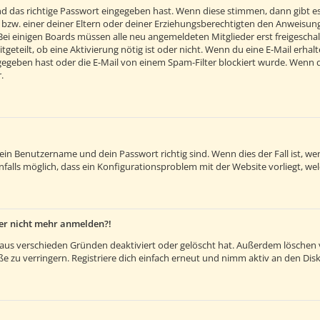
d das richtige Passwort eingegeben hast. Wenn diese stimmen, dann gibt e
 bzw. einer deiner Eltern oder deiner Erziehungsberechtigten den Anweisunge
. Bei einigen Boards müssen alle neu angemeldeten Mitglieder erst freigesch
itgeteilt, ob eine Aktivierung nötig ist oder nicht. Wenn du eine E-Mail erh
egeben hast oder die E-Mail von einem Spam-Filter blockiert wurde. Wenn du 
.
dein Benutzername und dein Passwort richtig sind. Wenn dies der Fall ist, 
nfalls möglich, dass ein Konfigurationsproblem mit der Website vorliegt, we
aber nicht mehr anmelden?!
aus verschieden Gründen deaktiviert oder gelöscht hat. Außerdem löschen vi
 zu verringern. Registriere dich einfach erneut und nimm aktiv an den Disk