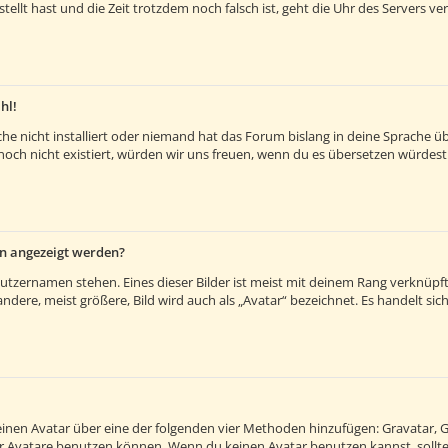
estellt hast und die Zeit trotzdem noch falsch ist, geht die Uhr des Servers v
hl!
e nicht installiert oder niemand hat das Forum bislang in deine Sprache übe
es noch nicht existiert, würden wir uns freuen, wenn du es übersetzen würde
en angezeigt werden?
utzernamen stehen. Eines dieser Bilder ist meist mit deinem Rang verknüpft:
ere, meist größere, Bild wird auch als „Avatar“ bezeichnet. Es handelt sich 
 einen Avatar über eine der folgenden vier Methoden hinzufügen: Gravatar, 
 Avatare benutzen können. Wenn du keinen Avatar benutzen kannst, solltes