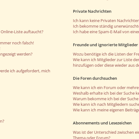
Private Nachrichten
Ich kann keine Privaten Nachrichten
Ich bekomme ständig unerwünschte
Online-Liste auftaucht?
Ich habe eine Spam-E-Mail von eine
 immer noch falsch!
Freunde und ignorierte Mitglieder
!
angezeigt werden?
Wozu benötige ich die Listen der Fr
Wie kann ich Mitglieder zur Liste de
hinzufügen oder diese wieder aus d
werde ich aufgefordert, mich
Die Foren durchsuchen
Wie kann ich ein Forum oder mehr
Weshalb erhalte ich bei der Suche k
Warum bekomme ich bei der Suche e
Wie kann ich nach Mitgliedern such
Wie kann ich meine eigenen Beiträ
en?
Abonnements und Lesezeichen
Was ist der Unterschied zwischen 
Thema oder Forum?