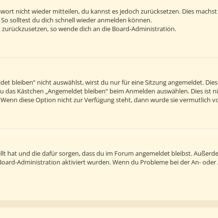
sswort nicht wieder mitteilen, du kannst es jedoch zurücksetzen. Dies machs
 So solltest du dich schnell wieder anmelden können.
rt zurückzusetzen, so wende dich an die Board-Administration.
 bleiben“ nicht auswählst, wirst du nur für eine Sitzung angemeldet. Die
du das Kästchen „Angemeldet bleiben“ beim Anmelden auswählen. Dies ist n
. Wenn diese Option nicht zur Verfügung steht, dann wurde sie vermutlich v
tellt hat und die dafür sorgen, dass du im Forum angemeldet bleibst. Außer
r Board-Administration aktiviert wurden. Wenn du Probleme bei der An- ode