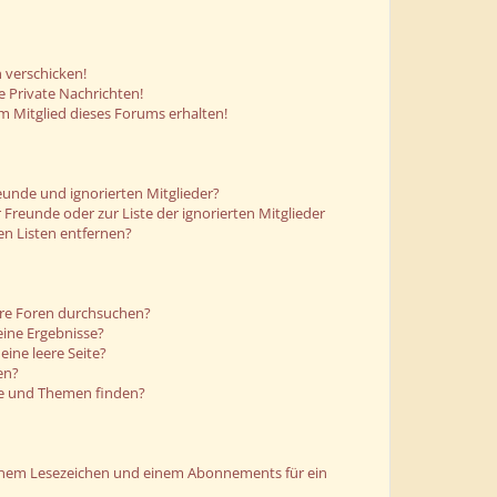
 verschicken!
 Private Nachrichten!
m Mitglied dieses Forums erhalten!
eunde und ignorierten Mitglieder?
r Freunde oder zur Liste der ignorierten Mitglieder
en Listen entfernen?
ere Foren durchsuchen?
eine Ergebnisse?
ine leere Seite?
en?
ge und Themen finden?
einem Lesezeichen und einem Abonnements für ein