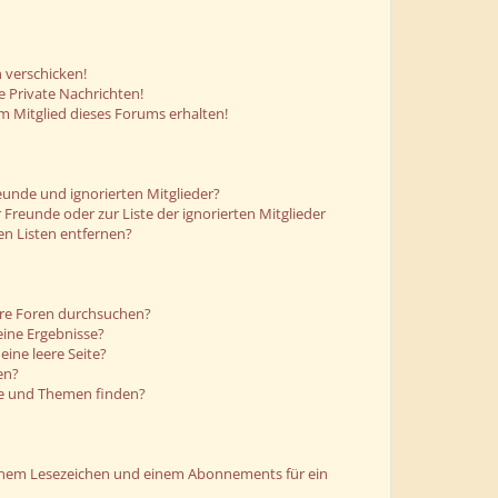
 verschicken!
 Private Nachrichten!
m Mitglied dieses Forums erhalten!
eunde und ignorierten Mitglieder?
r Freunde oder zur Liste der ignorierten Mitglieder
en Listen entfernen?
ere Foren durchsuchen?
eine Ergebnisse?
ine leere Seite?
en?
ge und Themen finden?
einem Lesezeichen und einem Abonnements für ein