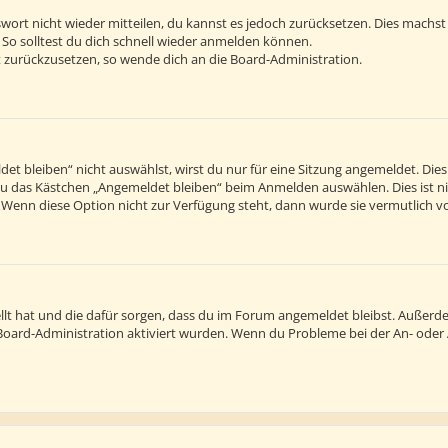
sswort nicht wieder mitteilen, du kannst es jedoch zurücksetzen. Dies machs
 So solltest du dich schnell wieder anmelden können.
rt zurückzusetzen, so wende dich an die Board-Administration.
 bleiben“ nicht auswählst, wirst du nur für eine Sitzung angemeldet. Die
du das Kästchen „Angemeldet bleiben“ beim Anmelden auswählen. Dies ist n
. Wenn diese Option nicht zur Verfügung steht, dann wurde sie vermutlich v
tellt hat und die dafür sorgen, dass du im Forum angemeldet bleibst. Außer
r Board-Administration aktiviert wurden. Wenn du Probleme bei der An- ode