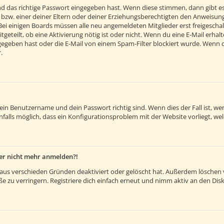
d das richtige Passwort eingegeben hast. Wenn diese stimmen, dann gibt e
 bzw. einer deiner Eltern oder deiner Erziehungsberechtigten den Anweisunge
. Bei einigen Boards müssen alle neu angemeldeten Mitglieder erst freigesch
itgeteilt, ob eine Aktivierung nötig ist oder nicht. Wenn du eine E-Mail erh
egeben hast oder die E-Mail von einem Spam-Filter blockiert wurde. Wenn du 
.
dein Benutzername und dein Passwort richtig sind. Wenn dies der Fall ist, 
nfalls möglich, dass ein Konfigurationsproblem mit der Website vorliegt, we
aber nicht mehr anmelden?!
aus verschieden Gründen deaktiviert oder gelöscht hat. Außerdem löschen vi
 zu verringern. Registriere dich einfach erneut und nimm aktiv an den Disk