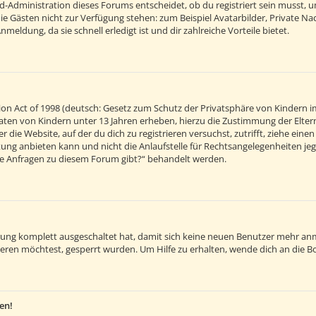
d-Administration dieses Forums entscheidet, ob du registriert sein musst, um 
 die Gästen nicht zur Verfügung stehen: zum Beispiel Avatarbilder, Private Na
eldung, da sie schnell erledigt ist und dir zahlreiche Vorteile bietet.
on Act of 1998 (deutsch: Gesetz zum Schutz der Privatsphäre von Kindern im
 Daten von Kindern unter 13 Jahren erheben, hierzu die Zustimmung der Elt
r die Website, auf der du dich zu registrieren versuchst, zutrifft, ziehe ein
ng anbieten kann und nicht die Anlaufstelle für Rechtsangelegenheiten jegli
sche Anfragen zu diesem Forum gibt?“ behandelt werden.
ierung komplett ausgeschaltet hat, damit sich keine neuen Benutzer mehr an
eren möchtest, gesperrt wurden. Um Hilfe zu erhalten, wende dich an die B
en!