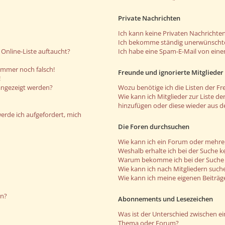
Private Nachrichten
Ich kann keine Privaten Nachrichten
Ich bekomme ständig unerwünschte
Online-Liste auftaucht?
Ich habe eine Spam-E-Mail von eine
 immer noch falsch!
Freunde und ignorierte Mitglieder
!
angezeigt werden?
Wozu benötige ich die Listen der Fr
Wie kann ich Mitglieder zur Liste de
hinzufügen oder diese wieder aus d
werde ich aufgefordert, mich
Die Foren durchsuchen
Wie kann ich ein Forum oder mehr
Weshalb erhalte ich bei der Suche k
Warum bekomme ich bei der Suche e
Wie kann ich nach Mitgliedern such
Wie kann ich meine eigenen Beiträ
en?
Abonnements und Lesezeichen
Was ist der Unterschied zwischen 
Thema oder Forum?