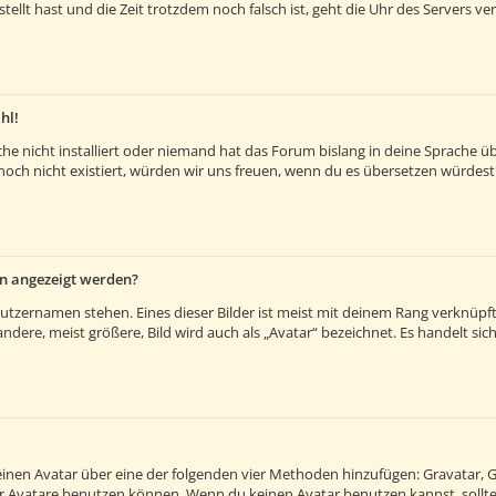
estellt hast und die Zeit trotzdem noch falsch ist, geht die Uhr des Servers v
hl!
e nicht installiert oder niemand hat das Forum bislang in deine Sprache übe
es noch nicht existiert, würden wir uns freuen, wenn du es übersetzen würde
en angezeigt werden?
utzernamen stehen. Eines dieser Bilder ist meist mit deinem Rang verknüpft:
ere, meist größere, Bild wird auch als „Avatar“ bezeichnet. Es handelt sich 
 einen Avatar über eine der folgenden vier Methoden hinzufügen: Gravatar, 
 Avatare benutzen können. Wenn du keinen Avatar benutzen kannst, solltes